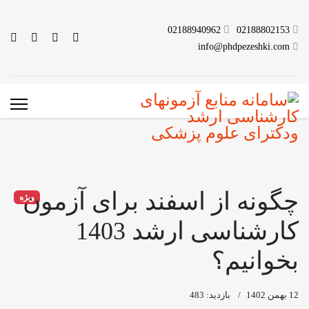
02188940962
02188802153
info@phdpezeshki.com
چگونه از اسفند برای آزمون
ویژه
کارشناسی ارشد 1403
بخوانیم؟
12 بهمن 1402
بازدید: 483