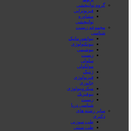
گروه توانبخشی
فیزیوتراپی
مشاوره
توانبخشی
مجموعه زیست
شناسی
بیوانفورماتیک
بیوتکنولوژی
بیوشیمی
زیست
سلولی
مولکولی
ژنتیک
فیزیولوژی
جانوری
میکروبیولوژی
بيوفيزيك
زیست
شناسی دریا
سایر رشته های
دکتری
طب سوزنی
طب سنتی