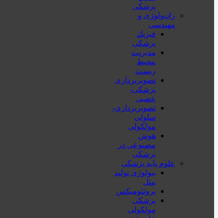
پزشکی
رادیولوژی و
مهندسی
فيزيك
پزشکی
مدیریت
محیط
زیست
تصویربرداری
پزشکی-
عصبی
تصویربرداری-
سلولی
مولکولی
هوش
مصنوعی در
پزشکی
علوم پایه پزشکی
بیولوژی تولید
مثل
پروتئومیکس
پزشکی
مولکولی