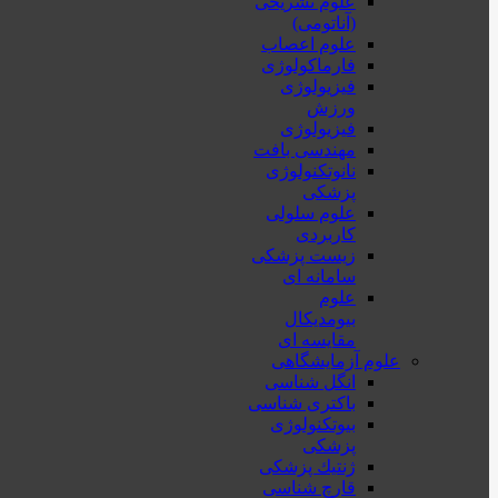
علوم تشریحی
(آناتومی)
علوم اعصاب
فارماکولوژی
فیزیولوژی
ورزش
فیزیولوژی
مهندسی بافت
نانوتکنولوژی
پزشکی
علوم سلولی
کاربردی
زیست پزشکی
سامانه ای
علوم
بیومدیکال
مقایسه ای
علوم آزمایشگاهی
انگل شناسی
باکتری شناسی
بیوتکنولوژی
پزشکی
ژنتيك پزشکی
قارچ شناسی