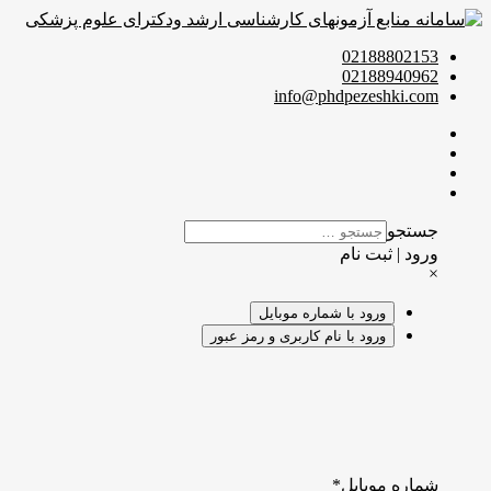
02188802153
02188940962
info@phdpezeshki.com
جستجو
ورود | ثبت نام
×
ورود با شماره موبایل
ورود با نام کاربری و رمز عبور
شماره موبایل
*