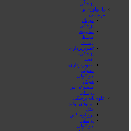
پزشکی
رادیولوژی و
مهندسی
فيزيك
پزشکی
مدیریت
محیط
زیست
تصویربرداری
پزشکی-
عصبی
تصویربرداری-
سلولی
مولکولی
هوش
مصنوعی در
پزشکی
علوم پایه پزشکی
بیولوژی تولید
مثل
پروتئومیکس
پزشکی
مولکولی