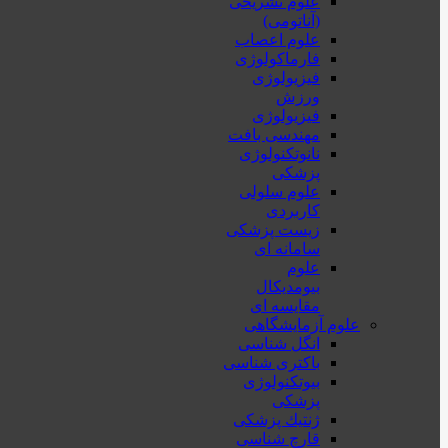
علوم تشریحی
(آناتومی)
علوم اعصاب
فارماکولوژی
فیزیولوژی
ورزش
فیزیولوژی
مهندسی بافت
نانوتکنولوژی
پزشکی
علوم سلولی
کاربردی
زیست پزشکی
سامانه ای
علوم
بیومدیکال
مقایسه ای
علوم آزمایشگاهی
انگل شناسی
باکتری شناسی
بیوتکنولوژی
پزشکی
ژنتيك پزشکی
قارچ شناسی