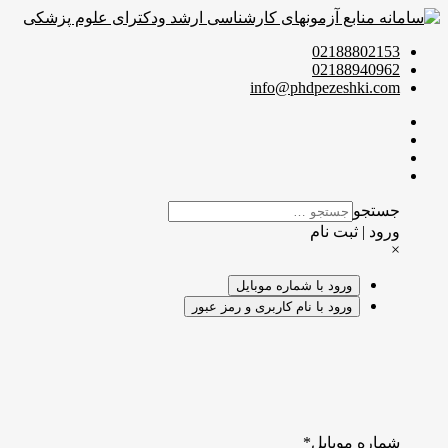
02188802153
02188940962
info@phdpezeshki.com
جستجو
ورود | ثبت نام
×
ورود با شماره موبایل
ورود با نام کاربری و رمز عبور
شماره موبایل
*