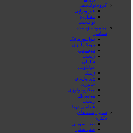
گروه توانبخشی
فیزیوتراپی
مشاوره
توانبخشی
مجموعه زیست
شناسی
بیوانفورماتیک
بیوتکنولوژی
بیوشیمی
زیست
سلولی
مولکولی
ژنتیک
فیزیولوژی
جانوری
میکروبیولوژی
بيوفيزيك
زیست
شناسی دریا
سایر رشته های
دکتری
طب سوزنی
طب سنتی