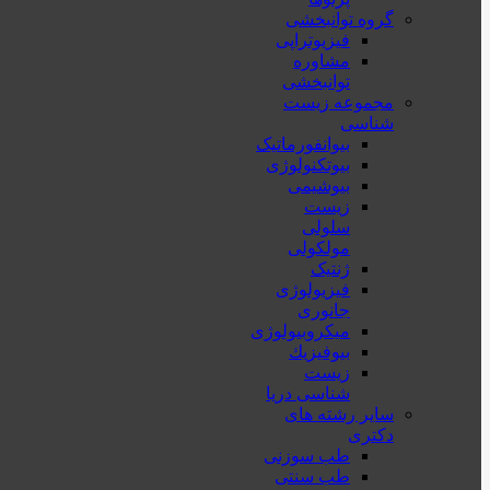
گروه توانبخشی
فیزیوتراپی
مشاوره
توانبخشی
مجموعه زیست
شناسی
بیوانفورماتیک
بیوتکنولوژی
بیوشیمی
زیست
سلولی
مولکولی
ژنتیک
فیزیولوژی
جانوری
میکروبیولوژی
بيوفيزيك
زیست
شناسی دریا
سایر رشته های
دکتری
طب سوزنی
طب سنتی