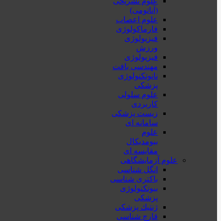
علوم تشریحی
(آناتومی)
علوم اعصاب
فارماکولوژی
فیزیولوژی
ورزش
فیزیولوژی
مهندسی بافت
نانوتکنولوژی
پزشکی
علوم سلولی
کاربردی
زیست پزشکی
سامانه ای
علوم
بیومدیکال
مقایسه ای
علوم آزمایشگاهی
انگل شناسی
باکتری شناسی
بیوتکنولوژی
پزشکی
ژنتيك پزشکی
قارچ شناسی