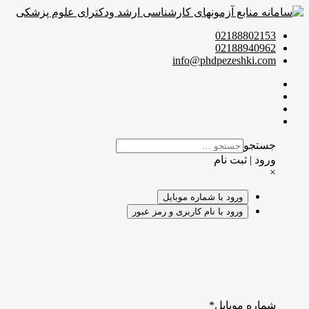
02188802153
02188940962
info@phdpezeshki.com
جستجو
ورود | ثبت نام
×
ورود با شماره موبایل
ورود با نام کاربری و رمز عبور
شماره موبایل
*