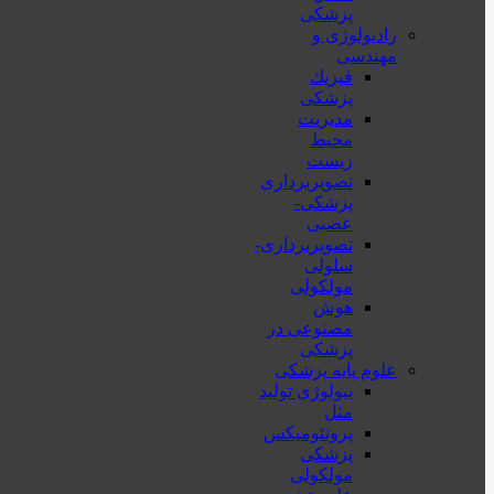
پزشکی
رادیولوژی و
مهندسی
فيزيك
پزشکی
مدیریت
محیط
زیست
تصویربرداری
پزشکی-
عصبی
تصویربرداری-
سلولی
مولکولی
هوش
مصنوعی در
پزشکی
علوم پایه پزشکی
بیولوژی تولید
مثل
پروتئومیکس
پزشکی
مولکولی