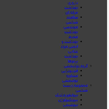
باروری
بهداشت
حرفه ای
سالمند
شناسی
مهندسی
بهداشت
محيط
بهداشت و
ایمنی مواد
غذایی
بهداشت
پرتوها
گروه توانبخشی
فیزیوتراپی
مشاوره
توانبخشی
مجموعه زیست
شناسی
بیوانفورماتیک
بیوتکنولوژی
بیوشیمی