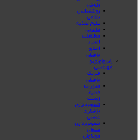
بالینی
روانشناسی
نظامی
علوم تغذیه
مامایی
مطالعات
اعتیاد
اخلاق
پزشکی
رادیولوژی و
مهندسی
فيزيك
پزشکی
مدیریت
محیط
زیست
تصویربرداری
پزشکی-
عصبی
تصویربرداری-
سلولی
مولکولی