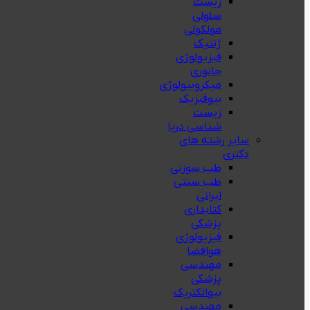
زیست
سلولی
مولکولی
ژنتیک
فیزیولوژی
جانوری
میکروبیولوژی
بيوفيزيك
زیست
شناسی دریا
سایر رشته های
دکتری
طب سوزنی
طب سنتی
ایرانی
کتابداری
پزشکی
فیزیولوژی
هوافضا
مهندسی
پزشکی
بیوالکتریک
مهندسی