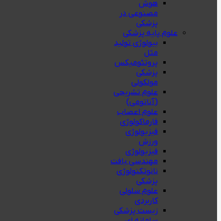
هوش
مصنوعی در
پزشکی
علوم پایه پزشکی
بیولوژی تولید
مثل
پروتئومیکس
پزشکی
مولکولی
علوم تشریحی
(آناتومی)
علوم اعصاب
فارماکولوژی
فیزیولوژی
ورزش
فیزیولوژی
مهندسی بافت
نانوتکنولوژی
پزشکی
علوم سلولی
کاربردی
زیست پزشکی
سامانه ای