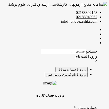
02188802153
02188940962
info@phdpezeshki.com
جستجو
ورود | ثبت نام
×
ورود با شماره موبایل
ورود با نام کاربری و رمز عبور
ورود به حساب کاربری
شماره موبایل
*