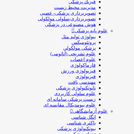
فيزيك پزشکی
مدیریت محیط زیست
تصویربرداری پزشکی- عصبی
تصویربرداری-سلولی مولکولی
هوش مصنوعی در پزشکی
علوم پایه پزشکی
بیولوژی تولید مثل
پروتئومیکس
پزشکی مولکولی
علوم تشریحی (آناتومی)
علوم اعصاب
فارماکولوژی
فیزیولوژی ورزش
فیزیولوژی
مهندسی بافت
نانوتکنولوژی پزشکی
علوم سلولی کاربردی
زیست پزشکی سامانه ای
علوم بیومدیکال مقایسه ای
علوم آزمایشگاهی
انگل شناسی
باکتری شناسی
بیوتکنولوژی پزشکی