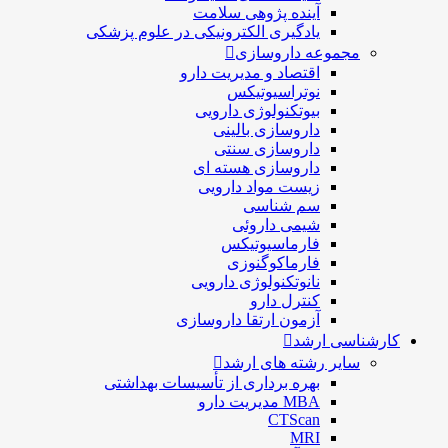
آینده پژوهی سلامت
یادگیری الکترونیکی در علوم پزشکی
مجموعه داروسازی
اقتصاد و مديريت دارو
نوتراسیوتیکس
بيوتكنولوژی دارویی
داروسازی بالينی
داروسازی سنتی
داروسازی هسته ای
زیست مواد دارویی
سم شناسی
شيمی داروئی
فارماسيوتيكس
فارماكوگنوزی
نانوتکنولوژی دارویی
كنترل دارو
آزمون ارتقا داروسازی
کارشناسی ارشد
سایر رشته های ارشد
بهره برداری از تأسیسات بهداشتی
MBA مدیریت دارو
CTScan
MRI