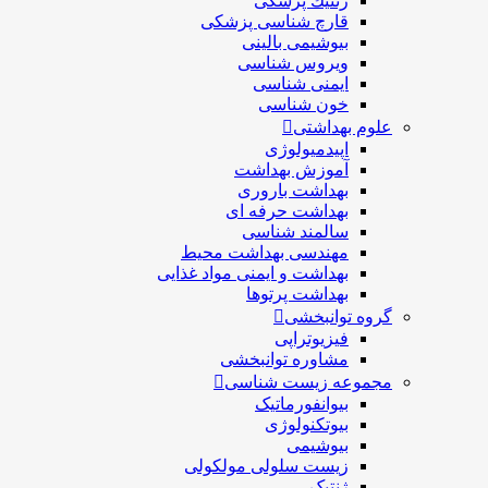
ژنتيك پزشکی
قارچ شناسی پزشكی
بیوشیمی بالینی
ویروس شناسی
ایمنی شناسی
خون شناسی
علوم بهداشتی
اپیدمیولوژی
آموزش بهداشت
بهداشت باروری
بهداشت حرفه ای
سالمند شناسی
مهندسی بهداشت محيط
بهداشت و ایمنی مواد غذایی
بهداشت پرتوها
گروه توانبخشی
فیزیوتراپی
مشاوره توانبخشی
مجموعه زیست شناسی
بیوانفورماتیک
بیوتکنولوژی
بیوشیمی
زیست سلولی مولکولی
ژنتیک