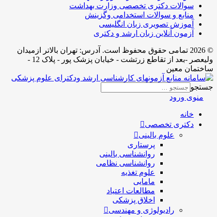
سوالات دکتری تخصصی وزارت بهداشت
منابع و سوالات استخدامی وگزینش
آموزش تصویری زبان انگلیسی
آزمون آنلاین زبان ارشد و دکتری
© 2026 تمامی حقوق محفوظ است. آدرس:‌ تهران بالاتر ازمیدان
ولیعصر -بعد از تقاطع زرتشت - خیابان پزشک پور - پلاک 12 -
ساختمان معین
جستجو
منوی ورود
خانه
دکتری تخصصی
علوم بالینی
پرستاری
روانشناسی بالینی
روانشناسی نظامی
علوم تغذیه
مامایی
مطالعات اعتیاد
اخلاق پزشکی
رادیولوژی و مهندسی