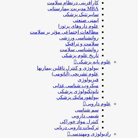
کارآفرینی درنظام سلامت
MBA مدیریت بیمارستانی
سایبرنتیک پزشکی
ایمنی صنعتی
علوم داروهای پرتوزا
مطالعات اجتماعی مؤثر بر سلامت
روانشناسی ورزشی
سلامت و ترافیک
روانشناسی سلامت
تاریخ علوم پزشکی
علوم پایه پزشکی
بیولوژی و کنترل ناقلین بیماریها
علوم تشریحی (آناتومی)
فیزیولوژی
ميكروب شناسی غذایی
نانوتکنولوژی پزشکی
بيوانفورماتيك پزشكي
علوم دارویی
سم شناسی
شیمی دارویی
کنترل مواد خوراکی
ترکیبات دارویی دریایی
رادیولوژی ومهندسی