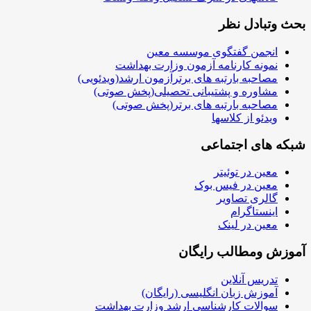
بحث وتبادل نظر
انجمن گفتگوی موسسه معین
نمونه کارنامه آزمون وزارت بهداشت
مصاحبه بارتبه های برترآزمون ارشد(ویدئویی)
مشاوره و پشتیبانی تحصیلی(پخش صوتی)
مصاحبه بارتبه های برتر(پخش صوتی)
ویدئو از کلاسها
شبکه های اجتماعی
معین در توئیتر
معین در فیس بوک
گالری تصاویر
اینستاگرام
معین در لینک
آموزش ومطالب رایگان
تدریس آنلاین
آموزش زبان انگلیسی (رایگان)
سوالات کارشناسی ارشد وزارت بهداشت