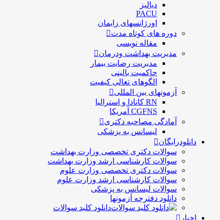
دیالیز
PACU
اورژانسهای زایمان
دوره های کوتاه مدت
مقاله نویسی
مدیریت بهداشت ودرمان
مديريت رضايت بيمار
حاكميت بالينی
الگوهای تعالی کيفيت
آزمونهای بین المللی
RN کانادا و استرالیا
CGFNS آمریکا
آمادگی مصاحبه دکتری
لیسانس به پزشکی
دانلودرایگان
سوالات دکتری تخصصی وزارت بهداشت
سوالات کارشناسی ارشد وزارت بهداشت
سوالات دکتری تخصصی وزارت علوم
سوالات کارشناسی ارشد وزارت علوم
سوالات لیسانس به پزشکی
دانلود دفترچه آزمونها
دانلود کلید سوالات
اخبار