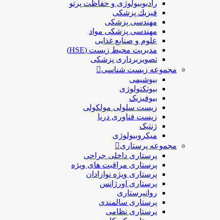
رادیوبیولوژی و حفاظت پرتو
فيزيك پزشکی
مهندسی پزشکی
مهندسی پزشکی مواد
علوم و صنايع غذایی
مدیریت محیط زیست (HSE)
تصویربرداری پزشکی
مجموعه زیست شناسی
بیوشیمی
بیوتکنولوژی
بیوفیزیک
زیست سلولی مولکولی
زیست فناوری دریا
ژنتیک
میکروبیولوژی
مجموعه پرستاری
پرستاری داخلی جراحی
پرستاری مراقبت های ويژه
پرستاری ويژه نوازادان
پرستاری اورژانس
روانپرستاری
پرستاری سالمندی
پرستاری نظامی