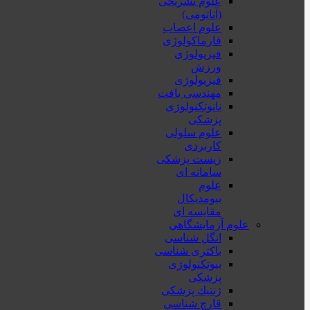
علوم تشریحی
(آناتومی)
علوم اعصاب
فارماکولوژی
فیزیولوژی
ورزش
فیزیولوژی
مهندسی بافت
نانوتکنولوژی
پزشکی
علوم سلولی
کاربردی
زیست پزشکی
سامانه ای
علوم
بیومدیکال
مقایسه ای
علوم آزمایشگاهی
انگل شناسی
باکتری شناسی
بیوتکنولوژی
پزشکی
ژنتيك پزشکی
قارچ شناسی