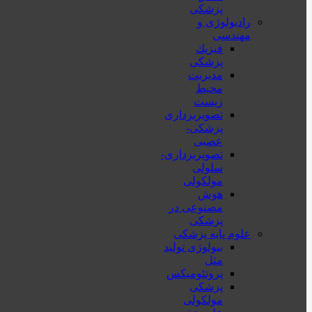
پزشکی
رادیولوژی و
مهندسی
فيزيك
پزشکی
مدیریت
محیط
زیست
تصویربرداری
پزشکی-
عصبی
تصویربرداری-
سلولی
مولکولی
هوش
مصنوعی در
پزشکی
علوم پایه پزشکی
بیولوژی تولید
مثل
پروتئومیکس
پزشکی
مولکولی