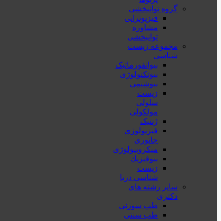
گروه توانبخشی
فیزیوتراپی
مشاوره
توانبخشی
مجموعه زیست
شناسی
بیوانفورماتیک
بیوتکنولوژی
بیوشیمی
زیست
سلولی
مولکولی
ژنتیک
فیزیولوژی
جانوری
میکروبیولوژی
بيوفيزيك
زیست
شناسی دریا
سایر رشته های
دکتری
طب سوزنی
طب سنتی