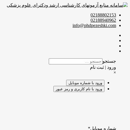
02188802153
02188940962
info@phdpezeshki.com
جستجو
ورود | ثبت نام
×
ورود با شماره موبایل
ورود با نام کاربری و رمز عبور
شماره موبایل
*