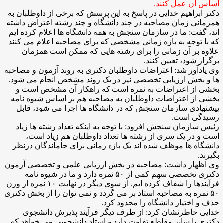
اساس آن عمل کنند.
دکتر ابراهیم خدایی در پاسخ به این پرسش که برخی از داوطلبان به
همزمانی زمان مصاحبه در چند دانشگاه و چند رشته اعتراض داشته
اند، گفت: ما در سازمان سنجش به همه دانشگاه ها اعلام کرده ایم
که با توجه به بازه زمانی مشخصی که برای مصاحبه اعلام می کنند
علاوه بر آن زمانی را برای رشته هایی که ممکن است همزمان
برگزار شود، تعیین کنند.
وی یادآور شد: اعتراضات داوطلبان دکتری به روند آزمون و مصاحبه
ها و بخش ارزیابی تخصصی نیز در یک روند مشخص انجام می شود.
بخشی از اعتراضات به نمره است که راهکار آن مشخص است و
بخشی از اعتراضات داوطلبان به مصاحبه هم بر اساس شیوه نامه
پیشنهادی سازمان سنجش که در دانشگاه ها اجرا می شود، قابل
رسیدگی است.
رئیس سازمان سنجش افزود: با توجه به اینکه تعداد رشته ها زیاد
است و در یک سری از رشته ها تعداد داوطلبان هم زیاد است،
دانشگاه ها موظف شده اند یک بازه زمانی برای جاماندگان درنظر
بگیرند.
وی اظهار داشت: مصاحبه در بخش ارزیابی علمی و تخصصی آزمون
دکتری تخصصی سهم کمی از ۵۰ نمره دارد و ما در شیوه نامه
فرآیندها را شفاف کرده ایم. از سوی دیگر در نهایت ۱۰ نمره از وزن
۵۰ نمره به مصاحبه استاد بر می گردد و نمی توان را از بخش دکتری
حذف و اختیار دانشگاه را محدود کرد.
خدایی خاطرنشان کرد: از طرف دیگر فرآیند پذیرش دانشجوی
دکتری با سایر مقاطع تفاوت دارد و استاد دانشجویی می خواهد که