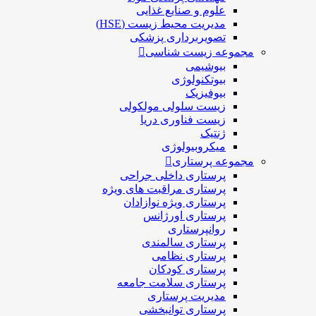
علوم و صنايع غذایی
مدیریت محیط زیست (HSE)
تصویربرداری پزشکی
مجموعه زیست شناسی
بیوشیمی
بیوتکنولوژی
بیوفیزیک
زیست سلولی مولکولی
زیست فناوری دریا
ژنتیک
میکروبیولوژی
مجموعه پرستاری
پرستاری داخلی جراحی
پرستاری مراقبت های ويژه
پرستاری ويژه نوازادان
پرستاری اورژانس
روانپرستاری
پرستاری سالمندی
پرستاری نظامی
پرستاری کودکان
پرستاری سلامت جامعه
مدیریت پرستاری
پرستاری توانبخشی