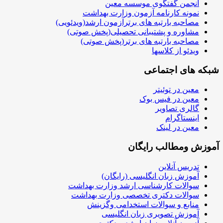
انجمن گفتگوی موسسه معین
نمونه کارنامه آزمون وزارت بهداشت
مصاحبه بارتبه های برترآزمون ارشد(ویدئویی)
مشاوره و پشتیبانی تحصیلی(پخش صوتی)
مصاحبه بارتبه های برتر(پخش صوتی)
ویدئو از کلاسها
شبکه های اجتماعی
معین در توئیتر
معین در فیس بوک
گالری تصاویر
اینستاگرام
معین در لینک
آموزش ومطالب رایگان
تدریس آنلاین
آموزش زبان انگلیسی (رایگان)
سوالات کارشناسی ارشد وزارت بهداشت
سوالات دکتری تخصصی وزارت بهداشت
منابع و سوالات استخدامی وگزینش
آموزش تصویری زبان انگلیسی