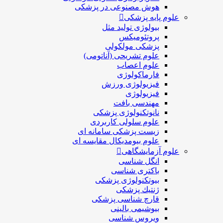
هوش مصنوعی در پزشکی
علوم پایه پزشکی
بیولوژی تولید مثل
پروتئومیکس
پزشکی مولکولی
علوم تشریحی (آناتومی)
علوم اعصاب
فارماکولوژی
فیزیولوژی ورزش
فیزیولوژی
مهندسی بافت
نانوتکنولوژی پزشکی
علوم سلولی کاربردی
زیست پزشکی سامانه ای
علوم بیومدیکال مقایسه ای
علوم آزمایشگاهی
انگل شناسی
باکتری شناسی
بیوتکنولوژی پزشکی
ژنتيك پزشکی
قارچ شناسی پزشكی
بیوشیمی بالینی
ویروس شناسی