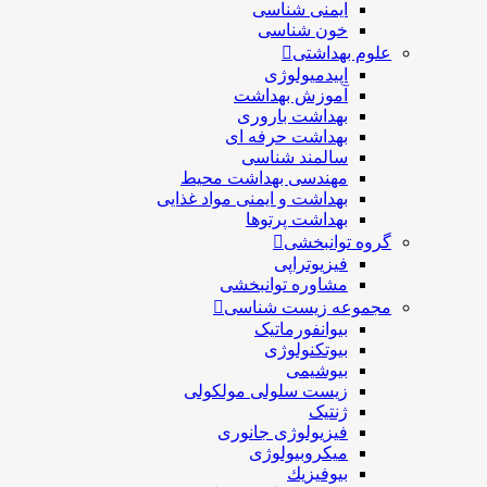
ایمنی شناسی
خون شناسی
علوم بهداشتی
اپیدمیولوژی
آموزش بهداشت
بهداشت باروری
بهداشت حرفه ای
سالمند شناسی
مهندسی بهداشت محيط
بهداشت و ایمنی مواد غذایی
بهداشت پرتوها
گروه توانبخشی
فیزیوتراپی
مشاوره توانبخشی
مجموعه زیست شناسی
بیوانفورماتیک
بیوتکنولوژی
بیوشیمی
زیست سلولی مولکولی
ژنتیک
فیزیولوژی جانوری
میکروبیولوژی
بيوفيزيك