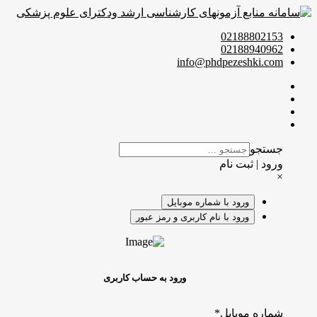
02188802153
02188940962
info@phdpezeshki.com
جستجو
ورود | ثبت نام
×
ورود با شماره موبایل
ورود با نام کاربری و رمز عبور
ورود به حساب کاربری
شماره موبایل
*