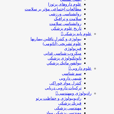
علوم داروهای پرتوزا
مطالعات اجتماعی مؤثر بر سلامت
روانشناسی ورزشی
سلامت و ترافیک
روانشناسی سلامت
تاریخ علوم پزشکی
علوم پایه پزشکی
بیولوژی و کنترل ناقلین بیماریها
علوم تشریحی (آناتومی)
فیزیولوژی
ميكروب شناسی غذایی
نانوتکنولوژی پزشکی
بيوانفورماتيك پزشكي
علوم دارویی
سم شناسی
شیمی دارویی
کنترل مواد خوراکی
ترکیبات دارویی دریایی
رادیولوژی ومهندسی
رادیوبیولوژی و حفاظت پرتو
فيزيك پزشکی
مهندسی پزشکی
مهندسی پزشکی مواد