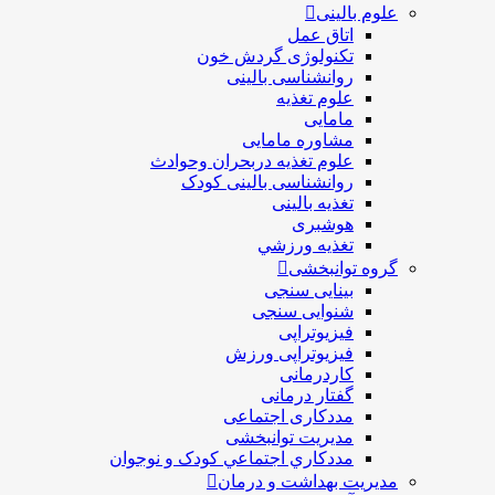
علوم بالینی
اتاق عمل
تکنولوژی گردش خون
روانشناسی بالینی
علوم تغذیه
مامایی
مشاوره مامایی
علوم تغذیه دربحران وحوادث
روانشناسی بالینی کودک
تغذیه بالینی
هوشبری
تغذيه ورزشي
گروه توانبخشی
بینایی سنجی
شنوایی سنجی
فیزیوتراپی
فیزیوتراپی ورزش
کاردرمانی
گفتار درمانی
مددکاری اجتماعی
مديريت توانبخشی
مددکاري اجتماعي کودک و نوجوان
مدیریت بهداشت و درمان