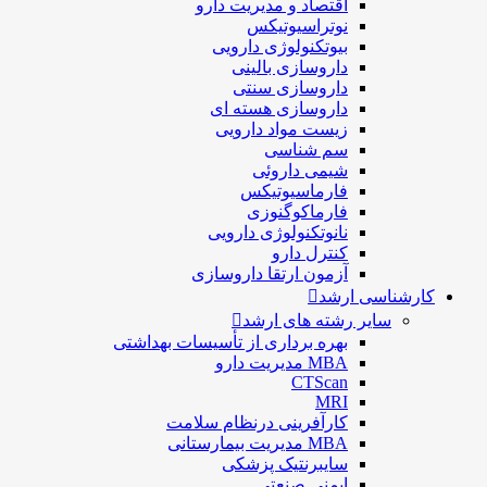
اقتصاد و مديريت دارو
نوتراسیوتیکس
بيوتكنولوژی دارویی
داروسازی بالينی
داروسازی سنتی
داروسازی هسته ای
زیست مواد دارویی
سم شناسی
شيمی داروئی
فارماسيوتيكس
فارماكوگنوزی
نانوتکنولوژی دارویی
كنترل دارو
آزمون ارتقا داروسازی
کارشناسی ارشد
سایر رشته های ارشد
بهره برداری از تأسیسات بهداشتی
MBA مدیریت دارو
CTScan
MRI
کارآفرینی درنظام سلامت
MBA مدیریت بیمارستانی
سایبرنتیک پزشکی
ایمنی صنعتی