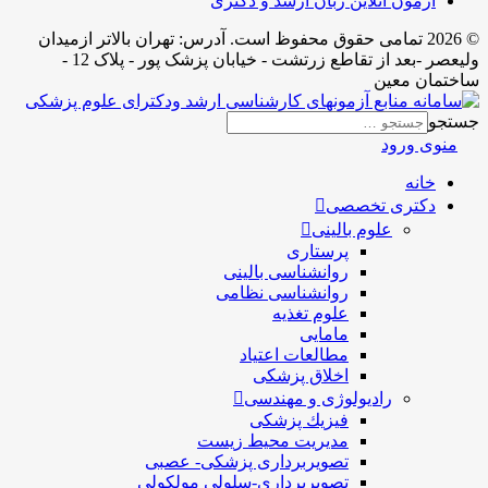
آزمون آنلاین زبان ارشد و دکتری
© 2026 تمامی حقوق محفوظ است. آدرس:‌ تهران بالاتر ازمیدان
ولیعصر -بعد از تقاطع زرتشت - خیابان پزشک پور - پلاک 12 -
ساختمان معین
جستجو
منوی ورود
خانه
دکتری تخصصی
علوم بالینی
پرستاری
روانشناسی بالینی
روانشناسی نظامی
علوم تغذیه
مامایی
مطالعات اعتیاد
اخلاق پزشکی
رادیولوژی و مهندسی
فيزيك پزشکی
مدیریت محیط زیست
تصویربرداری پزشکی- عصبی
تصویربرداری-سلولی مولکولی