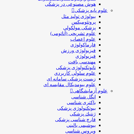
هوش مصنوعی در پزشکی
علوم پایه پزشکی
بیولوژی تولید مثل
پروتئومیکس
پزشکی مولکولی
علوم تشریحی (آناتومی)
علوم اعصاب
فارماکولوژی
فیزیولوژی ورزش
فیزیولوژی
مهندسی بافت
نانوتکنولوژی پزشکی
علوم سلولی کاربردی
زیست پزشکی سامانه ای
علوم بیومدیکال مقایسه ای
علوم آزمایشگاهی
انگل شناسی
باکتری شناسی
بیوتکنولوژی پزشکی
ژنتيك پزشکی
قارچ شناسی پزشكی
بیوشیمی بالینی
ویروس شناسی