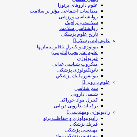
علوم داروهای پرتوزا
مطالعات اجتماعی مؤثر بر سلامت
روانشناسی ورزشی
سلامت و ترافیک
روانشناسی سلامت
تاریخ علوم پزشکی
علوم پایه پزشکی
بیولوژی و کنترل ناقلین بیماریها
علوم تشریحی (آناتومی)
فیزیولوژی
ميكروب شناسی غذایی
نانوتکنولوژی پزشکی
بيوانفورماتيك پزشكي
علوم دارویی
سم شناسی
شیمی دارویی
کنترل مواد خوراکی
ترکیبات دارویی دریایی
رادیولوژی ومهندسی
رادیوبیولوژی و حفاظت پرتو
فيزيك پزشکی
مهندسی پزشکی
مهندسی پزشکی مواد