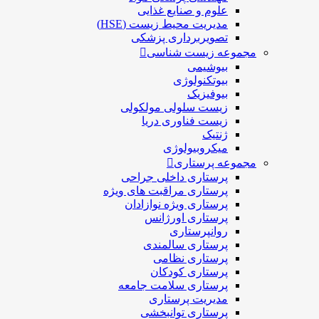
علوم و صنايع غذایی
مدیریت محیط زیست (HSE)
تصویربرداری پزشکی
مجموعه زیست شناسی
بیوشیمی
بیوتکنولوژی
بیوفیزیک
زیست سلولی مولکولی
زیست فناوری دریا
ژنتیک
میکروبیولوژی
مجموعه پرستاری
پرستاری داخلی جراحی
پرستاری مراقبت های ويژه
پرستاری ويژه نوازادان
پرستاری اورژانس
روانپرستاری
پرستاری سالمندی
پرستاری نظامی
پرستاری کودکان
پرستاری سلامت جامعه
مدیریت پرستاری
پرستاری توانبخشی