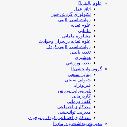
علوم بالینی
اتاق عمل
تکنولوژی گردش خون
روانشناسی بالینی
علوم تغذیه
مامایی
مشاوره مامایی
علوم تغذیه دربحران وحوادث
روانشناسی بالینی کودک
تغذیه بالینی
هوشبری
تغذيه ورزشي
گروه توانبخشی
بینایی سنجی
شنوایی سنجی
فیزیوتراپی
فیزیوتراپی ورزش
کاردرمانی
گفتار درمانی
مددکاری اجتماعی
مديريت توانبخشی
مددکاري اجتماعي کودک و نوجوان
مدیریت بهداشت و درمان