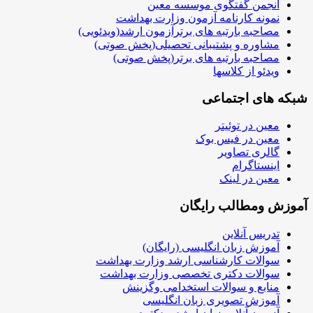
انجمن گفتگوی موسسه معین
نمونه کارنامه آزمون وزارت بهداشت
مصاحبه بارتبه های برترآزمون ارشد(ویدئویی)
مشاوره و پشتیبانی تحصیلی(پخش صوتی)
مصاحبه بارتبه های برتر(پخش صوتی)
ویدئو از کلاسها
شبکه های اجتماعی
معین در توئیتر
معین در فیس بوک
گالری تصاویر
اینستاگرام
معین در لینک
آموزش ومطالب رایگان
تدریس آنلاین
آموزش زبان انگلیسی (رایگان)
سوالات کارشناسی ارشد وزارت بهداشت
سوالات دکتری تخصصی وزارت بهداشت
منابع و سوالات استخدامی وگزینش
آموزش تصویری زبان انگلیسی