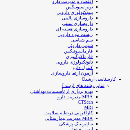
اقتصاد و مديريت دارو
نوتراسیوتیکس
بيوتكنولوژی دارویی
داروسازی بالينی
داروسازی سنتی
داروسازی هسته ای
زیست مواد دارویی
سم شناسی
شيمی داروئی
فارماسيوتيكس
فارماكوگنوزی
نانوتکنولوژی دارویی
كنترل دارو
آزمون ارتقا داروسازی
کارشناسی ارشد
سایر رشته های ارشد
بهره برداری از تأسیسات بهداشتی
MBA مدیریت دارو
CTScan
MRI
کارآفرینی درنظام سلامت
MBA مدیریت بیمارستانی
سایبرنتیک پزشکی
ایمنی صنعتی