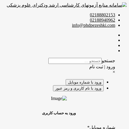
02188802153
02188940962
info@phdpezeshki.com
جستجو
ورود | ثبت نام
×
ورود با شماره موبایل
ورود با نام کاربری و رمز عبور
ورود به حساب کاربری
شماره موبایل
*