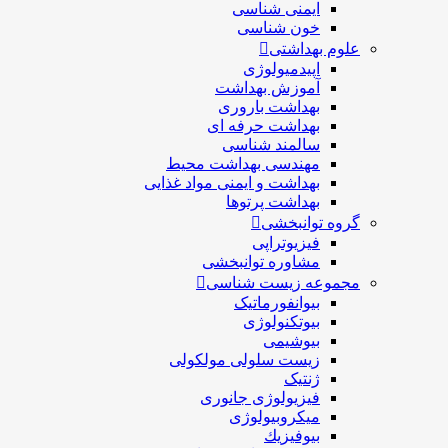
ایمنی شناسی
خون شناسی
علوم بهداشتی
اپیدمیولوژی
آموزش بهداشت
بهداشت باروری
بهداشت حرفه ای
سالمند شناسی
مهندسی بهداشت محيط
بهداشت و ایمنی مواد غذایی
بهداشت پرتوها
گروه توانبخشی
فیزیوتراپی
مشاوره توانبخشی
مجموعه زیست شناسی
بیوانفورماتیک
بیوتکنولوژی
بیوشیمی
زیست سلولی مولکولی
ژنتیک
فیزیولوژی جانوری
میکروبیولوژی
بيوفيزيك