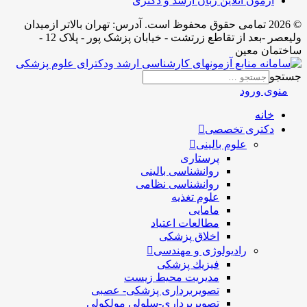
آزمون آنلاین زبان ارشد و دکتری
© 2026 تمامی حقوق محفوظ است. آدرس:‌ تهران بالاتر ازمیدان
ولیعصر -بعد از تقاطع زرتشت - خیابان پزشک پور - پلاک 12 -
ساختمان معین
جستجو
منوی ورود
خانه
دکتری تخصصی
علوم بالینی
پرستاری
روانشناسی بالینی
روانشناسی نظامی
علوم تغذیه
مامایی
مطالعات اعتیاد
اخلاق پزشکی
رادیولوژی و مهندسی
فيزيك پزشکی
مدیریت محیط زیست
تصویربرداری پزشکی- عصبی
تصویربرداری-سلولی مولکولی