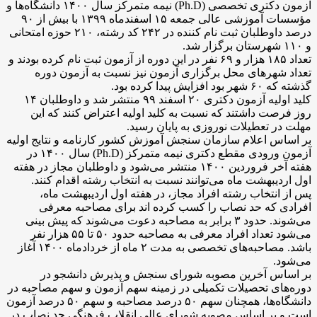
آزمون دکتری تخصصی (Ph.D) نیمه متمرکز سال ۱۴۰۰ دانشگاه‌ها و
مؤسسات آموزشی عالی جمعه ۱۵ اسفندماه ۱۳۹۹ با بیش از ۹۰
درصد داوطلبان ثبت نام کننده در ۲۴۲ کد رشته، ۲۱۰ حوزه امتحانی
و ۱۱۰ شهرستان برگزار شد.
تعداد ۱۸۵ هزار و ۶۹ نفر در این دوره از آزمون ثبت نام کرده بودند و
تعداد شهرهای محل برگزاری آزمون نیز نسبت به آزمون دوره
گذشته که ۶۰ شهر بود افزایش پیدا کرده بود.
کلید اولیه آزمون دکتری ۲۰ اسفند ۹۹ منتشر شد و داوطلبان ۱۴
روز فرصت داشتند که نسبت به کلید اولیه اعتراض کنند که این
مهلت در تعطیلات نوروزی به پایان رسید.
بر اساس اعلام سازمان سنجش آموزش کشور کارنامه و نتایج اولیه
آزمون ورودی مقطع دکتری نیمه متمرکز (Ph.D) سال ۱۴۰۰ در
هفته آخر فروردین ۱۴۰۰ منتشر می‌شود و داوطلبان مجاز در هفته
اول اردیبهشت ماه می‌توانند نسبت به انتخاب رشته اقدام کنند.
پس از انتخاب رشته افراد مجاز، در هفته اول اردیبهشت ماه،
افرادی که حد نصاب را کسب کرده اند برای مصاحبه معرفی
می‌شوند. حدود ۳ برابر به مصاحبه دعوت می‌شوند که پیش بینی
می‌شود تعداد افراد معرفی به مصاحبه حدود ۵۰ تا ۵۵ هزار نفر
باشد. مصاحبه‌های تخصصی به مدت ۲ ماه از خردادماه ۱۴۰۰ آغاز
می‌شود.
بر اساس آخرین مصوبه شورای سنجش و پذیرش دانشجو در
دوره‌های تحصیلات تکمیلی در زمینه سهم آزمون و سهم مصاحبه در
دانشگاه‌ها، همچنان سهم ۵۰ درصد مصاحبه و سهم ۵۰ درصد آزمون
است و بر اساس مصوبه شورای عالی انقلاب فرهنگی حد نصاب در