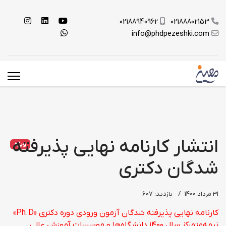
02188940962
02188802153
info@phdpezeshki.com
انتشار کارنامه نهایی پذیرفته
ویژه
شدگان دکتری
31 مرداد 1400
بازدید: 607
کارنامه نهایی پذیرفته شدگان آزمون ورودی دوره دکتری «Ph.D»
نیمه‌متمرکز سال ۱۴۰۰ دانشگاه‌ها و موسسات آموزش عالی