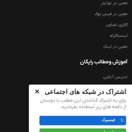
معین در توئیتر
معین در فیس بوک
گالری تصاویر
اینستاگرام
معین در لینک
آموزش ومطالب رایگان
تدریس آنلاین
آموزش زبان انگلیسی (رایگان)
اشتراک در شبکه های اجتماعی
سوالات کارشناسی ارشد وزارت بهداشت
برای به اشتراک گذاشتن این مطلب با دوستان
از دکمه های زیر استفاده بفرمایید.
سوالات دکتری تخصصی وزارت بهداشت
فیسبوک
منابع و سوالات استخدامی وگزینش
آموزش تصویری زبان انگلیسی