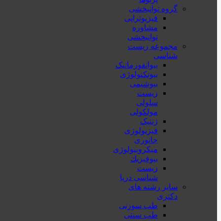
گروه توانبخشی
فیزیوتراپی
مشاوره
توانبخشی
مجموعه زیست
شناسی
بیوانفورماتیک
بیوتکنولوژی
بیوشیمی
زیست
سلولی
مولکولی
ژنتیک
فیزیولوژی
جانوری
میکروبیولوژی
بيوفيزيك
زیست
شناسی دریا
سایر رشته های
دکتری
طب سوزنی
طب سنتی