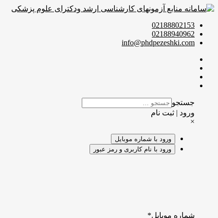
02188802153
02188940962
info@phdpezeshki.com
جستجو
ورود | ثبت نام
×
ورود با شماره موبایل
ورود با نام کاربری و رمز عبور
شماره موبایل
*