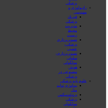
پزشکی
رادیولوژی و
مهندسی
فيزيك
پزشکی
مدیریت
محیط
زیست
تصویربرداری
پزشکی-
عصبی
تصویربرداری-
سلولی
مولکولی
هوش
مصنوعی در
پزشکی
علوم پایه پزشکی
بیولوژی تولید
مثل
پروتئومیکس
پزشکی
مولکولی