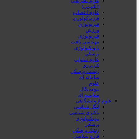
علوم تشریحی
(آناتومی)
علوم اعصاب
فارماکولوژی
فیزیولوژی
ورزش
فیزیولوژی
مهندسی بافت
نانوتکنولوژی
پزشکی
علوم سلولی
کاربردی
زیست پزشکی
سامانه ای
علوم
بیومدیکال
مقایسه ای
علوم آزمایشگاهی
انگل شناسی
باکتری شناسی
بیوتکنولوژی
پزشکی
ژنتيك پزشکی
قارچ شناسی