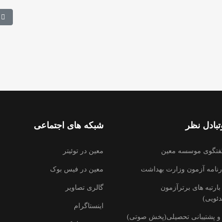
 شد
مطل
بادل نظر
شبکه های اجتماعی
فتگوی موسسه معین
معین در توئیتر
رنامه آزمون وزارت بهداشت
معین در فیس بوک
ارتبه های برترآزمون
گالری تصاویر
ئویی)
اینستاگرام
و پشتیبانی تحصیلی(پخش صوتی)