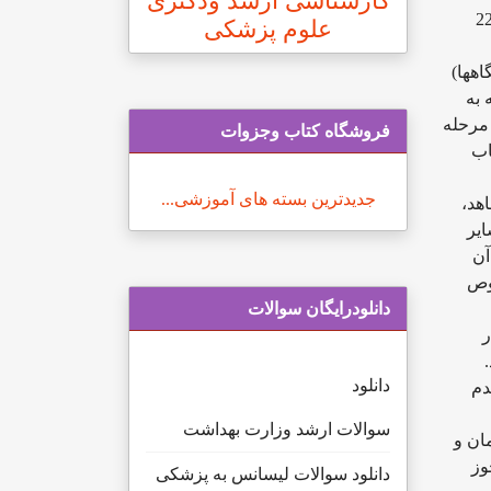
کارشناسی ارشد ودکتری
زمون دکتری تخصصی و پژوهشی سال 1401 رشته های وزارت بهداشت از یکشنبه 15 اسفند لغایت یکشنبه 22
علوم پزشکی
هها)
 به
مرحله
فروشگاه کتاب وجزوات
اب
جدیدترین بسته های آموزشی...
هد،
یر
آن
وص
دانلودرایگان سوالات
ر
دانلود
دم
سوالات ارشد وزارت بهداشت
ان و
وز
دانلود سوالات لیسانس به پزشکی