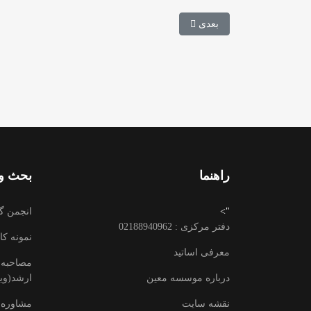
مطلب بعدی: سؤالات آزمون دکتری وزارت علوم منتشر
بعدی
راهنما
بحث وت
">
انجمن گ
دفتر مرکزی : 02188940962
نمونه کا
معرفی اساتید
مصاحبه ب
درباره موسسه معین
ارشد(وید
نقشه سایت
مشاوره 