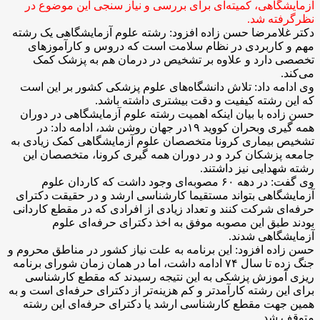
آزمایشگاهی، کمیته‌ای برای بررسی و نیاز سنجی این موضوع در
نظرگرفته شد.
دکتر غلامرضا حسن زاده افزود: رشته علوم آزمایشگاهی یک رشته
مهم و کاربردی در نظام سلامت است که دروس و کارآموز‌های
تخصصی دارد و علاوه بر تشخیص در درمان هم به پزشک کمک
می‌کند.
وی ادامه داد: تلاش دانشگاه‌های علوم پزشکی کشور بر این است
که این رشته کیفیت و دقت بیشتری داشته باشد.
حسن زاده با بیان اینکه اهمیت رشته علوم آزمایشگاهی در دوران
همه گیری وبحران کووید ۱۹­در جهان روشن شد، ادامه داد: در
تشخیص بیماری کرونا متخصصان علوم آزمایشگاهی کمک زیادی به
جامعه پزشکان کرد و در دوران همه گیری کرونا، متخصصان این
رشته شهدایی نیز داشتند.
وی گفت: در دهه ۶۰ مصوبه‌ای وجود داشت که کاردان علوم
آزمایشگاهی بتواند مستقیما کارشناسی ارشد و در حقیقت دکترای
حرفه‌ای شرکت کنند و تعداد زیادی از افرادی که در مقطع کاردانی
بودند طبق این مصوبه موفق به اخذ دکترای حرفه‌ای علوم
آزمایشگاهی شدند.
حسن زاده افزود: این برنامه به علت نیاز کشور در مناطق محروم و
جنگ زده تا سال ۷۴ ادامه داشت، اما در همان زمان شورای برنامه
ریزی آموزش پزشکی به این نتیجه رسیدند که مقطع کارشناسی
برای این رشته کارآمد‌تر و کم هزینه‌تر از دکترای حرفه‌ای است و به
همین جهت مقطع کارشناسی ارشد یا دکترای حرفه‌ای این رشته
متوقف شد.