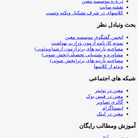
درباره موسسه معین
نقشه سایت
کلاسهای در شرف تشکیل ونکته وتست
بحث وتبادل نظر
انجمن گفتگوی موسسه معین
نمونه کارنامه آزمون وزارت بهداشت
مصاحبه بارتبه های برترآزمون ارشد(ویدئویی)
مشاوره و پشتیبانی تحصیلی(پخش صوتی)
مصاحبه بارتبه های برتر(پخش صوتی)
ویدئو از کلاسها
شبکه های اجتماعی
معین در توئیتر
معین در فیس بوک
گالری تصاویر
اینستاگرام
معین در لینک
آموزش ومطالب رایگان