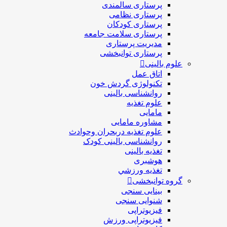
پرستاری سالمندی
پرستاری نظامی
پرستاری کودکان
پرستاری سلامت جامعه
مدیریت پرستاری
پرستاری توانبخشی
علوم بالینی
اتاق عمل
تکنولوژی گردش خون
روانشناسی بالینی
علوم تغذیه
مامایی
مشاوره مامایی
علوم تغذیه دربحران وحوادث
روانشناسی بالینی کودک
تغذیه بالینی
هوشبری
تغذيه ورزشي
گروه توانبخشی
بینایی سنجی
شنوایی سنجی
فیزیوتراپی
فیزیوتراپی ورزش