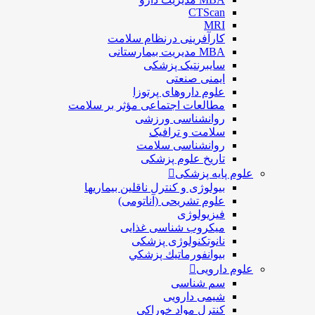
CTScan
MRI
کارآفرینی درنظام سلامت
MBA مدیریت بیمارستانی
سایبرنتیک پزشکی
ایمنی صنعتی
علوم داروهای پرتوزا
مطالعات اجتماعی مؤثر بر سلامت
روانشناسی ورزشی
سلامت و ترافیک
روانشناسی سلامت
تاریخ علوم پزشکی
علوم پایه پزشکی
بیولوژی و کنترل ناقلین بیماریها
علوم تشریحی (آناتومی)
فیزیولوژی
ميكروب شناسی غذایی
نانوتکنولوژی پزشکی
بيوانفورماتيك پزشكي
علوم دارویی
سم شناسی
شیمی دارویی
کنترل مواد خوراکی