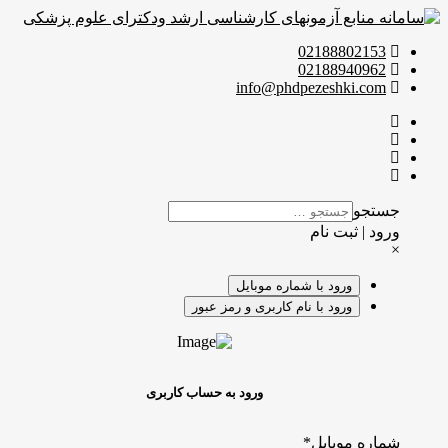
02188802153
02188940962
info@phdpezeshki.com
جستجو
ورود | ثبت نام
×
ورود با شماره موبایل
ورود با نام کاربری و رمز عبور
ورود به حساب کاربری
شماره موبایل
*