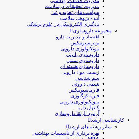
مدیریت خدمات بهداشتی
مدیریت تحقیقات درسلامت
سیاست های تغذیه و غذا
آینده پژوهی سلامت
یادگیری الکترونیکی در علوم پزشکی
مجموعه داروسازی
اقتصاد و مديريت دارو
نوتراسیوتیکس
بيوتكنولوژی دارویی
داروسازی بالينی
داروسازی سنتی
داروسازی هسته ای
زیست مواد دارویی
سم شناسی
شيمی داروئی
فارماسيوتيكس
فارماكوگنوزی
نانوتکنولوژی دارویی
كنترل دارو
آزمون ارتقا داروسازی
کارشناسی ارشد
سایر رشته های ارشد
بهره برداری از تأسیسات بهداشتی
MBA مدیریت دارو