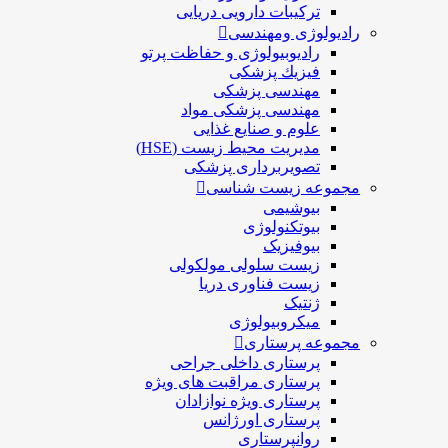
ترکیبات دارویی دریایی
رادیولوژی ومهندسی
رادیوبیولوژی و حفاظت پرتو
فيزيك پزشکی
مهندسی پزشکی
مهندسی پزشکی مواد
علوم و صنايع غذایی
مدیریت محیط زیست (HSE)
تصویربرداری پزشکی
مجموعه زیست شناسی
بیوشیمی
بیوتکنولوژی
بیوفیزیک
زیست سلولی مولکولی
زیست فناوری دریا
ژنتیک
میکروبیولوژی
مجموعه پرستاری
پرستاری داخلی جراحی
پرستاری مراقبت های ويژه
پرستاری ويژه نوازادان
پرستاری اورژانس
روانپرستاری