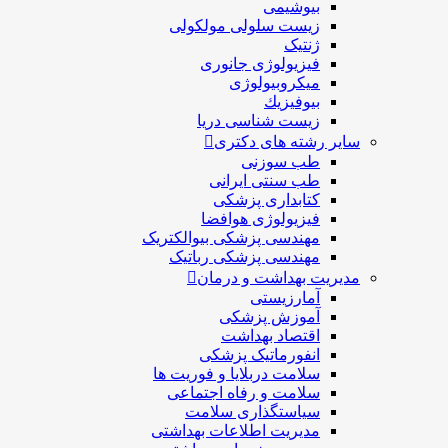
بیوشیمی
زیست سلولی مولکولی
ژنتیک
فیزیولوژی جانوری
میکروبیولوژی
بيوفيزيك
زیست شناسی دریا
سایر رشته های دکتری
طب سوزنی
طب سنتی ایرانی
کتابداری پزشکی
فیزیولوژی هوافضا
مهندسی پزشکی بیوالکتریک
مهندسی پزشکی رباتیک
مدیریت بهداشت و درمان
آمارزیستی
آموزش پزشکی
اقتصاد بهداشت
انفورماتیک پزشکی
سلامت دربلايا و فوريت ها
سلامت و رفاه اجتماعی
سیاستگذاری سلامت
مدیریت اطلاعات بهداشتی