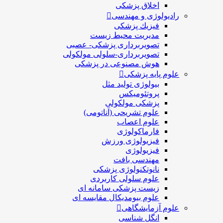
اخلاق پزشکی
رادیولوژی و مهندسی
فيزيك پزشکی
مدیریت محیط زیست
تصویربرداری پزشکی- عصبی
تصویربرداری-سلولی مولکولی
هوش مصنوعی در پزشکی
علوم پایه پزشکی
بیولوژی تولید مثل
پروتئومیکس
پزشکی مولکولی
علوم تشریحی (آناتومی)
علوم اعصاب
فارماکولوژی
فیزیولوژی ورزش
فیزیولوژی
مهندسی بافت
نانوتکنولوژی پزشکی
علوم سلولی کاربردی
زیست پزشکی سامانه ای
علوم بیومدیکال مقایسه ای
علوم آزمایشگاهی
انگل شناسی