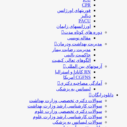
CPR
فوریتهای اورژانس
دیالیز
PACU
اورژانسهای زایمان
دوره های کوتاه مدت
مقاله نویسی
مدیریت بهداشت ودرمان
مديريت رضايت بيمار
حاكميت بالينی
الگوهای تعالی کيفيت
آزمونهای بین المللی
RN کانادا و استرالیا
CGFNS آمریکا
آمادگی مصاحبه دکتری
لیسانس به پزشکی
دانلودرایگان
سوالات دکتری تخصصی وزارت بهداشت
سوالات کارشناسی ارشد وزارت بهداشت
سوالات دکتری تخصصی وزارت علوم
سوالات کارشناسی ارشد وزارت علوم
سوالات لیسانس به پزشکی