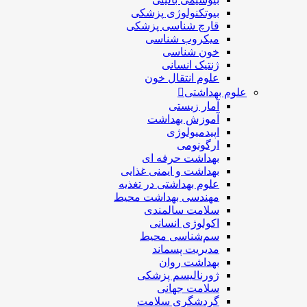
بیوتکنولوژی پزشکی
قارچ شناسی پزشکی
ميكروب شناسی
خون شناسی
ژنتیک انسانی
علوم انتقال خون
علوم بهداشتی
آمار زیستی
آموزش بهداشت
اپیدمیولوژی
ارگونومی
بهداشت حرفه ای
بهداشت و ایمنی غذایی
علوم بهداشتی در تغذیه
مهندسی بهداشت محيط
سلامت سالمندی
اکولوژی انسانی
سم‌شناسی محیط
مدیریت پسماند
بهداشت روان
ژورنالیسم پزشکی
سلامت جهانی
گردشگري سلامت