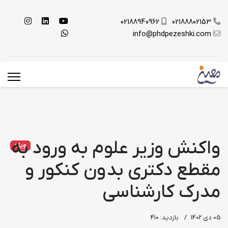
02188940962
02188802153
info@phdpezeshki.com
واکنش وزیر علوم به ورود به
ویژه
مقطع دکتری بدون کنکور و
مدرک کارشناسی
05 دی 1402
بازدید: 410