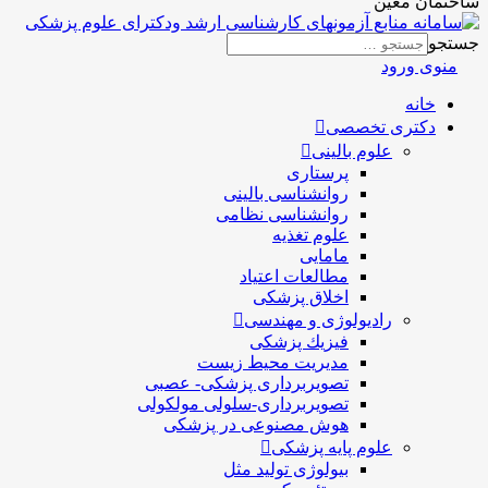
ساختمان معین
جستجو
منوی ورود
خانه
دکتری تخصصی
علوم بالینی
پرستاری
روانشناسی بالینی
روانشناسی نظامی
علوم تغذیه
مامایی
مطالعات اعتیاد
اخلاق پزشکی
رادیولوژی و مهندسی
فيزيك پزشکی
مدیریت محیط زیست
تصویربرداری پزشکی- عصبی
تصویربرداری-سلولی مولکولی
هوش مصنوعی در پزشکی
علوم پایه پزشکی
بیولوژی تولید مثل