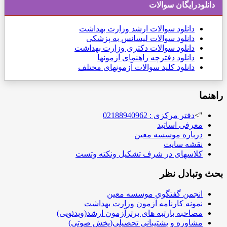
دانلودرایگان سوالات
دانلود
سوالات ارشد وزارت بهداشت
دانلود سوالات لیسانس به پزشکی
دانلود سوالات دکتری وزارت بهداشت
دانلود دفترچه راهنمای آزمونها
دانلود کلید سوالات آزمونهای مختلف
راهنما
">
دفتر مرکزی : 02188940962
معرفی اساتید
درباره موسسه معین
نقشه سایت
کلاسهای در شرف تشکیل ونکته وتست
بحث وتبادل نظر
انجمن گفتگوی موسسه معین
نمونه کارنامه آزمون وزارت بهداشت
مصاحبه بارتبه های برترآزمون ارشد(ویدئویی)
مشاوره و پشتیبانی تحصیلی(پخش صوتی)