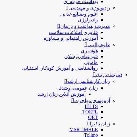
بهداشت حرفه ای
رادیولوژی و مهندسی
علوم وصنایع غذایی
رادیولوژی
مدیریت بهداشت و درمان
فناوری اطلاعات سلامت
آموزش راهنمایی و مشاوره
علوم بالینی
هوشبری
فوریتهای پزشکی
مامایی
روانشناسی و آموزش کودکان استثنایی
دپارتمان زبان
زبان کارشناسی ارشد
زبان عمومی ارشد
آموزش آنلاین زبان ارشد
آزمونهای مهاجرت
IELTS
TOEFL
OET
زبان دکترا
MSRT-MHLE
Tolimo