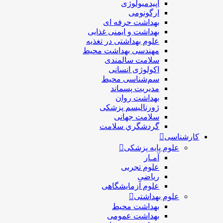
اپیدمیولوژی
ارگونومی
بهداشت حرفه ای
بهداشت و ایمنی غذایی
علوم بهداشتی در تغذیه
مهندسی بهداشت محيط
سلامت سالمندی
اکولوژی انسانی
سم‌شناسی محیط
مدیریت پسماند
بهداشت روان
ژورنالیسم پزشکی
سلامت جهانی
گردشگري سلامت
کارشناسی
علوم پایه پزشکی
آمـار
علوم تجربی
ریاضی
علوم آزمایشگاهی
علوم بهداشتی
بهداشت محیط
بهداشت عمومی