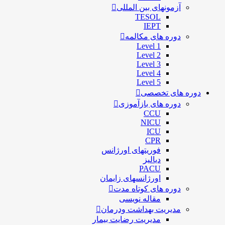
آزمونهای بین المللی
TESOL
IEPT
دوره های مکالمه
Level 1
Level 2
Level 3
Level 4
Level 5
دوره های تخصصی
دوره های بازآموزی
CCU
NICU
ICU
CPR
فوریتهای اورژانس
دیالیز
PACU
اورژانسهای زایمان
دوره های کوتاه مدت
مقاله نویسی
مدیریت بهداشت ودرمان
مديريت رضايت بيمار