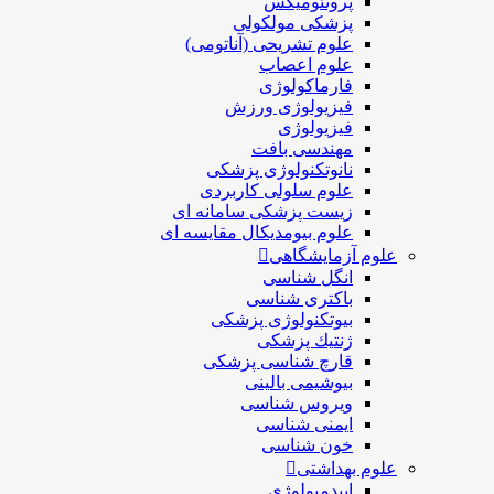
پروتئومیکس
پزشکی مولکولی
علوم تشریحی (آناتومی)
علوم اعصاب
فارماکولوژی
فیزیولوژی ورزش
فیزیولوژی
مهندسی بافت
نانوتکنولوژی پزشکی
علوم سلولی کاربردی
زیست پزشکی سامانه ای
علوم بیومدیکال مقایسه ای
علوم آزمایشگاهی
انگل شناسی
باکتری شناسی
بیوتکنولوژی پزشکی
ژنتيك پزشکی
قارچ شناسی پزشكی
بیوشیمی بالینی
ویروس شناسی
ایمنی شناسی
خون شناسی
علوم بهداشتی
اپیدمیولوژی