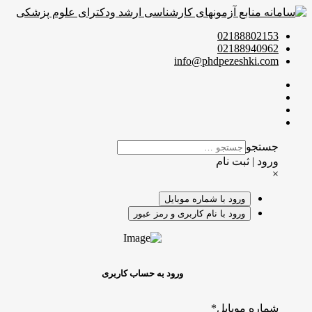
02188802153
02188940962
info@phdpezeshki.com
جستجو
ورود | ثبت نام
×
ورود با شماره موبایل
ورود با نام کاربری و رمز عبور
ورود به حساب کاربری
شماره موبایل
*