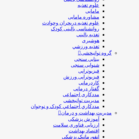
علوم تغذیه
مامایی
مشاوره مامایی
علوم تغذیه دربحران وحوادث
روانشناسی بالینی کودک
تغذیه بالینی
هوشبری
تغذيه ورزشي
گروه توانبخشی
بینایی سنجی
شنوایی سنجی
فیزیوتراپی
فیزیوتراپی ورزش
کاردرمانی
گفتار درمانی
مددکاری اجتماعی
مديريت توانبخشی
مددکاري اجتماعي کودک و نوجوان
مدیریت بهداشت و درمان
آموزش پزشکی
ارزیابی فناوری سلامت
اقتصاد بهداشت
انفورماتیک پزشکی