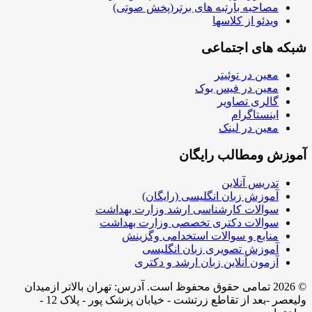
مصاحبه بارتبه های برتر(پخش صوتی)
ویدئو از کلاسها
شبکه های اجتماعی
معین در توئیتر
معین در فیس بوک
گالری تصاویر
اینستاگرام
معین در لینک
آموزش ومطالب رایگان
تدریس آنلاین
آموزش زبان انگلیسی (رایگان)
سوالات کارشناسی ارشد وزارت بهداشت
سوالات دکتری تخصصی وزارت بهداشت
منابع و سوالات استخدامی وگزینش
آموزش تصویری زبان انگلیسی
آزمون آنلاین زبان ارشد و دکتری
© 2026 تمامی حقوق محفوظ است. آدرس:‌ تهران بالاتر ازمیدان
ولیعصر -بعد از تقاطع زرتشت - خیابان پزشک پور - پلاک 12 -