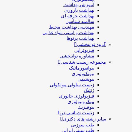
آموزش بهداشت
بهداشت باروری
بهداشت حرفه ای
سالمند شناسی
مهندسی بهداشت محيط
بهداشت و ایمنی مواد غذایی
بهداشت پرتوها
گروه توانبخشی
فیزیوتراپی
مشاوره توانبخشی
مجموعه زیست شناسی
بیوانفورماتیک
بیوتکنولوژی
بیوشیمی
زیست سلولی مولکولی
ژنتیک
فیزیولوژی جانوری
میکروبیولوژی
بيوفيزيك
زیست شناسی دریا
سایر رشته های دکتری
طب سوزنی
طب سنتی ایرانی