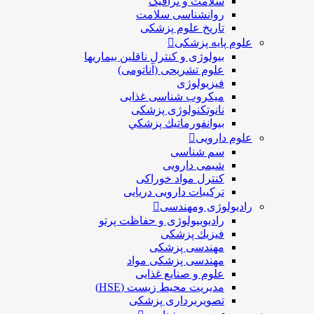
سلامت و ترافیک
روانشناسی سلامت
تاریخ علوم پزشکی
علوم پایه پزشکی
بیولوژی و کنترل ناقلین بیماریها
علوم تشریحی (آناتومی)
فیزیولوژی
ميكروب شناسی غذایی
نانوتکنولوژی پزشکی
بيوانفورماتيك پزشكي
علوم دارویی
سم شناسی
شیمی دارویی
کنترل مواد خوراکی
ترکیبات دارویی دریایی
رادیولوژی ومهندسی
رادیوبیولوژی و حفاظت پرتو
فيزيك پزشکی
مهندسی پزشکی
مهندسی پزشکی مواد
علوم و صنايع غذایی
مدیریت محیط زیست (HSE)
تصویربرداری پزشکی