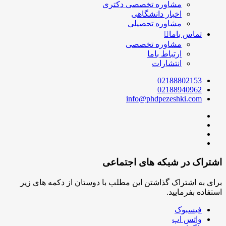
مشاوره تخصصی دکتری
اخبار دانشگاهی
مشاوره تحصیلی
تماس باما
مشاوره تخصصی
ارتباط باما
انتشارات
02188802153
02188940962
info@phdpezeshki.com
اشتراک در شبکه های اجتماعی
برای به اشتراک گذاشتن این مطلب با دوستان از دکمه های زیر
استفاده بفرمایید.
فیسبوک
واتس اپ