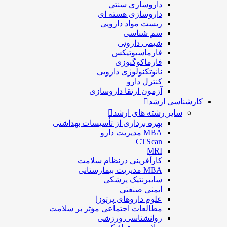
داروسازی سنتی
داروسازی هسته ای
زیست مواد دارویی
سم شناسی
شيمی داروئی
فارماسيوتيكس
فارماكوگنوزی
نانوتکنولوژی دارویی
كنترل دارو
آزمون ارتقا داروسازی
کارشناسی ارشد
سایر رشته های ارشد
بهره برداری از تأسیسات بهداشتی
MBA مدیریت دارو
CTScan
MRI
کارآفرینی درنظام سلامت
MBA مدیریت بیمارستانی
سایبرنتیک پزشکی
ایمنی صنعتی
علوم داروهای پرتوزا
مطالعات اجتماعی مؤثر بر سلامت
روانشناسی ورزشی