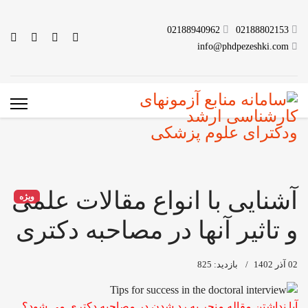
02188940962
02188802153
info@phdpezeshki.com
آشنایی با انواع مقالات علمی
ویژه
و تاثير آنها در مصاحبه دکتری
02 آذر 1402
بازدید: 825
آیا نداشتن مقاله منجر به رد شدن در مصاحبه دکتری می شود؟