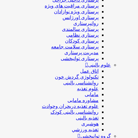
پرستاری مراقبت های ويژه
پرستاری ويژه نوازادان
پرستاری اورژانس
روانپرستاری
پرستاری سالمندی
پرستاری نظامی
پرستاری کودکان
پرستاری سلامت جامعه
مدیریت پرستاری
پرستاری توانبخشی
علوم بالینی
اتاق عمل
تکنولوژی گردش خون
روانشناسی بالینی
علوم تغذیه
مامایی
مشاوره مامایی
علوم تغذیه دربحران وحوادث
روانشناسی بالینی کودک
تغذیه بالینی
هوشبری
تغذيه ورزشي
گروه توانبخشی