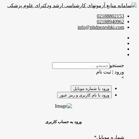
02188802153
02188940962
info@phdpezeshki.com
جستجو
ورود | ثبت نام
×
ورود با شماره موبایل
ورود با نام کاربری و رمز عبور
ورود به حساب کاربری
شماره موبایل
*