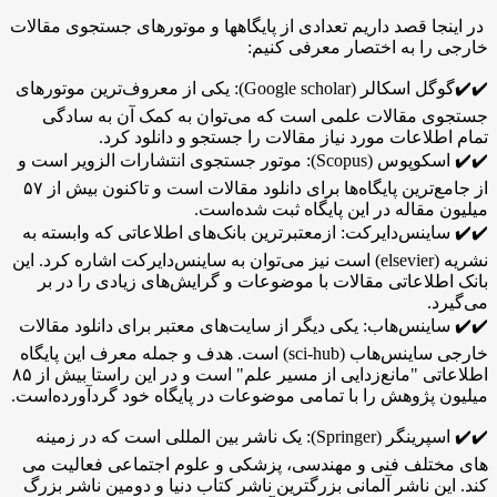
در اینجا قصد داریم تعدادی از پایگاهها و موتورهای جستجوی مقالات
خارجی را به اختصار معرفی کنیم:
✔️✔️گوگل اسکالر (Google scholar): یکی از معروف‌ترین موتور‌های
جستجوی مقالات علمی است که می‌توان به کمک آن به سادگی
تمام اطلاعات مورد نیاز مقالات را جستجو و دانلود کرد.
✔️✔️ اسکوپوس (Scopus): موتور جستجوی انتشارات الزویر است و
از جامع‌ترین پایگاه‌ها برای دانلود مقالات است و تاکنون بیش از ۵۷
میلیون مقاله در این پایگاه ثبت شده‌است.
✔️✔️ ساینس‌دایرکت: ازمعتبر‌ترین بانک‌های اطلاعاتی که وابسته به
نشریه (elsevier) است نیز می‌توان به ساینس‌دایرکت اشاره کرد. این
بانک اطلاعاتی مقالات با موضوعات و گرایش‌های زیادی را در بر
می‌گیرد.
✔️✔️ ساینس‌هاب: یکی دیگر از سایت‌های معتبر برای دانلود مقالات
خارجی ساینس‌هاب (sci-hub) است. هدف و جمله معرف این پایگاه
اطلاعاتی "مانع‌زدایی از مسیر علم" است و در این راستا بیش از ۸۵
میلیون پژوهش را با تمامی موضوعات در پایگاه خود گردآورده‌است.
✔️✔️ اسپرینگر (Springer): یک ناشر بین المللی است که در زمینه
های مختلف فنی و مهندسی، پزشکی و علوم اجتماعی فعالیت می
کند. این ناشر آلمانی بزرگترین ناشر کتاب دنیا و دومین ناشر بزرگ