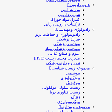
علوم دارویی
سم شناسی
شیمی دارویی
کنترل مواد خوراکی
ترکیبات دارویی دریایی
رادیولوژی ومهندسی
رادیوبیولوژی و حفاظت پرتو
فيزيك پزشکی
مهندسی پزشکی
مهندسی پزشکی مواد
علوم و صنايع غذایی
مدیریت محیط زیست (HSE)
تصویربرداری پزشکی
مجموعه زیست شناسی
بیوشیمی
بیوتکنولوژی
بیوفیزیک
زیست سلولی مولکولی
زیست فناوری دریا
ژنتیک
میکروبیولوژی
مجموعه پرستاری
پرستاری داخلی جراحی