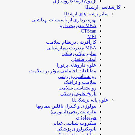
آزمون ارتقا داروسازی
کارشناسی ارشد
سایر رشته های ارشد
بهره برداری از تأسیسات بهداشتی
MBA مدیریت دارو
CTScan
MRI
کارآفرینی درنظام سلامت
MBA مدیریت بیمارستانی
سایبرنتیک پزشکی
ایمنی صنعتی
علوم داروهای پرتوزا
مطالعات اجتماعی مؤثر بر سلامت
روانشناسی ورزشی
سلامت و ترافیک
روانشناسی سلامت
تاریخ علوم پزشکی
علوم پایه پزشکی
بیولوژی و کنترل ناقلین بیماریها
علوم تشریحی (آناتومی)
فیزیولوژی
ميكروب شناسی غذایی
نانوتکنولوژی پزشکی
بيوانفورماتيك پزشكي