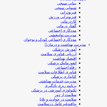
بینایی سنجی
شنوایی سنجی
فیزیوتراپی
فیزیوتراپی ورزش
کاردرمانی
گفتار درمانی
مددکاری اجتماعی
مديريت توانبخشی
مددکاري اجتماعي کودک و نوجوان
مدیریت بهداشت و درمان
آموزش پزشکی
ارزیابی فناوری سلامت
اقتصاد بهداشت
انفورماتیک پزشکی
رفاه اجتماعی
فناوری اطلاعات سلامت
کتابداری پزشکی
مديريت خدمات بهداشتی
برنامه ریزی یادگیری
تکنولوژی آموزشی در پزشکی
سلامت از دور
سلامت در حوادث و بلایا
پدافندغیرعامل درسلامت