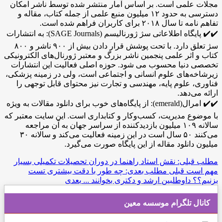
مجلات علمی است. بر اساس آمار منتشر شده توسط ناشر امکان
دسترسی به حدود ۱۲ میلیون منبع علمی از جمله کتاب، مقاله و
تفاهم نامه تا سال ۲۰۱۸ برای کاربران فراهم شده است.
✔️✔️ پایگاه اطلاعاتی سژ ژورنالیسم (SAGE Journals): به انتشارات
سژ تعلق دارد. با تحت پوشش قرار دادن بیش از ۹۰۰ ناشر و ۸۰۰
کتاب و اثر علمی پنجمین ناشر بزرگ و معتبر ژورنال‌های الکترونیکی
تخصصی دنیا محسوب می شود. حوزه اصلی فعالیت این انتشارات
زیرشاخه‌های علوم انسانی و اجتماعی است، ولی در زمینه پزشکی،
فناوری، علوم پایه، مهندسی و تجارت نیز محتوای قابل‌ توجهی را
ارائه می‌دهد.
✔️✔️ امرال(emerald): از پایگاه‌های خوب برای دانلود مقالات به ویژه
با موضوع مدیریت، کسب‌و‌کار و کتابداری است. این سایت معتبر که
سالانه ۱۰۹ میلیون بازدید‌کننده از سراسر جهان به آن مراجعه
می‌کنند ۵۰ سال است در این زمینه فعالیت می‌کند و سالانه ۳۰
میلیون دانلود مقاله از این پایگاه صورت‌ می‌گیرد.
مطلب قبلی: نقش استاد راهنما در دوران تحصیلات تکمیلی بسیار
مهم است
قبلی
مطلب بعدی: چه طور با دقت بیشتری تست
بزنیم؟؟ داوطلبين ارشد و دکتری بخوانند ...
بعدی
کانال تلگرام موسسه معین