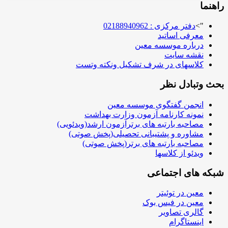
راهنما
">
دفتر مرکزی : 02188940962
معرفی اساتید
درباره موسسه معین
نقشه سایت
کلاسهای در شرف تشکیل ونکته وتست
بحث وتبادل نظر
انجمن گفتگوی موسسه معین
نمونه کارنامه آزمون وزارت بهداشت
مصاحبه بارتبه های برترآزمون ارشد(ویدئویی)
مشاوره و پشتیبانی تحصیلی(پخش صوتی)
مصاحبه بارتبه های برتر(پخش صوتی)
ویدئو از کلاسها
شبکه های اجتماعی
معین در توئیتر
معین در فیس بوک
گالری تصاویر
اینستاگرام