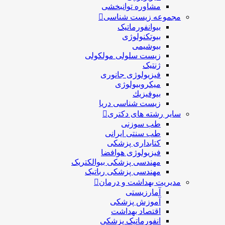
مشاوره توانبخشی
مجموعه زیست شناسی
بیوانفورماتیک
بیوتکنولوژی
بیوشیمی
زیست سلولی مولکولی
ژنتیک
فیزیولوژی جانوری
میکروبیولوژی
بيوفيزيك
زیست شناسی دریا
سایر رشته های دکتری
طب سوزنی
طب سنتی ایرانی
کتابداری پزشکی
فیزیولوژی هوافضا
مهندسی پزشکی بیوالکتریک
مهندسی پزشکی رباتیک
مدیریت بهداشت و درمان
آمارزیستی
آموزش پزشکی
اقتصاد بهداشت
انفورماتیک پزشکی