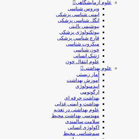
علوم آزمایشگاهی
ویروس شناسی
ایمنی شناسی پزشكی
انگل شناسی پزشکی
بیوشیمی بالینی
بیوتکنولوژی پزشکی
قارچ شناسی پزشکی
ميكروب شناسی
خون شناسی
ژنتیک انسانی
علوم انتقال خون
علوم بهداشتی
آمار زیستی
آموزش بهداشت
اپیدمیولوژی
ارگونومی
بهداشت حرفه ای
بهداشت و ایمنی غذایی
علوم بهداشتی در تغذیه
مهندسی بهداشت محيط
سلامت سالمندی
اکولوژی انسانی
سم‌شناسی محیط