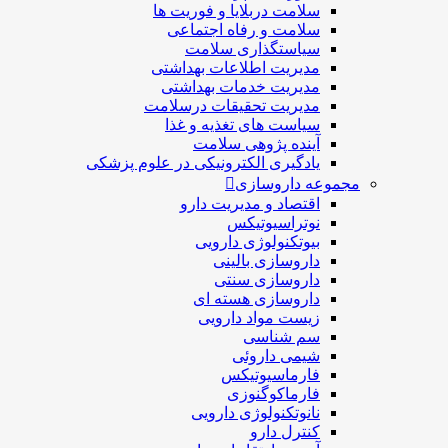
سلامت دربلايا و فوريت ها
سلامت و رفاه اجتماعی
سیاستگذاری سلامت
مدیریت اطلاعات بهداشتی
مدیریت خدمات بهداشتی
مدیریت تحقیقات درسلامت
سیاست های تغذیه و غذا
آینده پژوهی سلامت
یادگیری الکترونیکی در علوم پزشکی
مجموعه داروسازی
اقتصاد و مديريت دارو
نوتراسیوتیکس
بيوتكنولوژی دارویی
داروسازی بالينی
داروسازی سنتی
داروسازی هسته ای
زیست مواد دارویی
سم شناسی
شيمی داروئی
فارماسيوتيكس
فارماكوگنوزی
نانوتکنولوژی دارویی
كنترل دارو