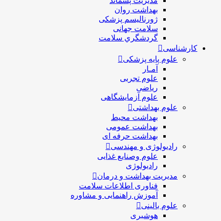
مدیریت پسماند
بهداشت روان
ژورنالیسم پزشکی
سلامت جهانی
گردشگري سلامت
کارشناسی
علوم پایه پزشکی
آمـار
علوم تجربی
ریاضی
علوم آزمایشگاهی
علوم بهداشتی
بهداشت محیط
بهداشت عمومی
بهداشت حرفه ای
رادیولوژی و مهندسی
علوم وصنایع غذایی
رادیولوژی
مدیریت بهداشت و درمان
فناوری اطلاعات سلامت
آموزش راهنمایی و مشاوره
علوم بالینی
هوشبری