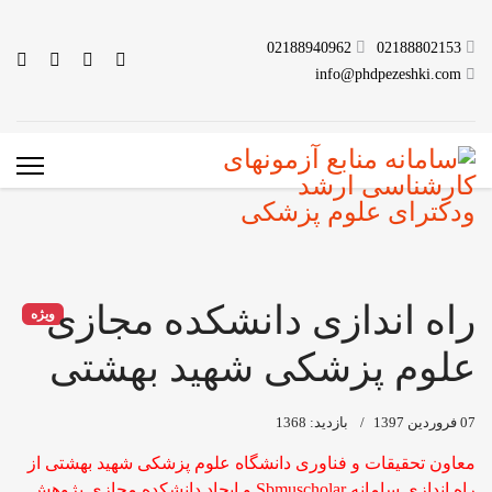
02188940962
02188802153
info@phdpezeshki.com
راه اندازی دانشکده مجازی
ویژه
علوم پزشکی شهید بهشتی
07 فروردين 1397
بازدید: 1368
معاون تحقیقات و فناوری دانشگاه علوم پزشکی شهید بهشتی از
راه اندازی سامانه Sbmuscholar و ایجاد دانشکده مجازی پژوهش