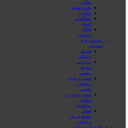
نظامی
علوم تغذیه
مامایی
مطالعات
اعتیاد
اخلاق
پزشکی
رادیولوژی و
مهندسی
فيزيك
پزشکی
مدیریت
محیط
زیست
تصویربرداری
پزشکی-
عصبی
تصویربرداری-
سلولی
مولکولی
هوش
مصنوعی در
پزشکی
علوم پایه پزشکی