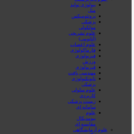
بیولوژی تولید
مثل
پروتئومیکس
پزشکی
مولکولی
علوم تشریحی
(آناتومی)
علوم اعصاب
فارماکولوژی
فیزیولوژی
ورزش
فیزیولوژی
مهندسی بافت
نانوتکنولوژی
پزشکی
علوم سلولی
کاربردی
زیست پزشکی
سامانه ای
علوم
بیومدیکال
مقایسه ای
علوم آزمایشگاهی