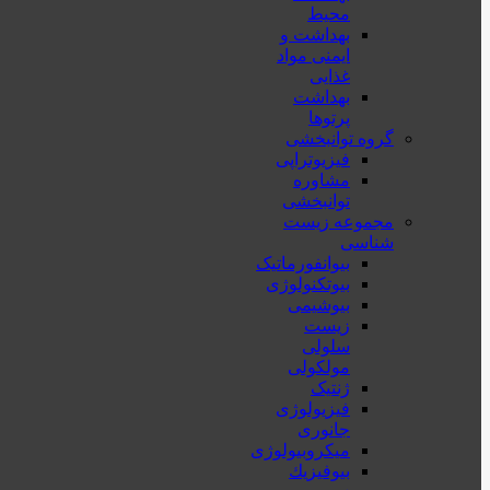
محيط
بهداشت و
ایمنی مواد
غذایی
بهداشت
پرتوها
گروه توانبخشی
فیزیوتراپی
مشاوره
توانبخشی
مجموعه زیست
شناسی
بیوانفورماتیک
بیوتکنولوژی
بیوشیمی
زیست
سلولی
مولکولی
ژنتیک
فیزیولوژی
جانوری
میکروبیولوژی
بيوفيزيك