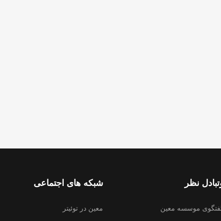
بادل نظر
شبکه های اجتماعی
فتگوی موسسه معین
معین در توئیتر