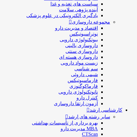
سیاست های تغذیه و غذا
آینده پژوهی سلامت
یادگیری الکترونیکی در علوم پزشکی
مجموعه داروسازی
اقتصاد و مديريت دارو
نوتراسیوتیکس
بيوتكنولوژی دارویی
داروسازی بالينی
داروسازی سنتی
داروسازی هسته ای
زیست مواد دارویی
سم شناسی
شيمی داروئی
فارماسيوتيكس
فارماكوگنوزی
نانوتکنولوژی دارویی
كنترل دارو
آزمون ارتقا داروسازی
کارشناسی ارشد
سایر رشته های ارشد
بهره برداری از تأسیسات بهداشتی
MBA مدیریت دارو
CTScan