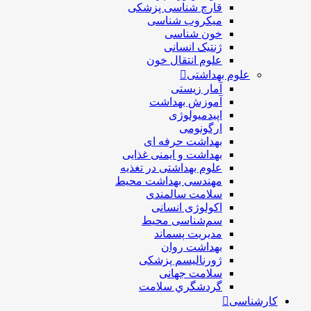
قارچ شناسی پزشکی
ميكروب شناسی
خون شناسی
ژنتیک انسانی
علوم انتقال خون
علوم بهداشتی
آمار زیستی
آموزش بهداشت
اپیدمیولوژی
ارگونومی
بهداشت حرفه ای
بهداشت و ایمنی غذایی
علوم بهداشتی در تغذیه
مهندسی بهداشت محيط
سلامت سالمندی
اکولوژی انسانی
سم‌شناسی محیط
مدیریت پسماند
بهداشت روان
ژورنالیسم پزشکی
سلامت جهانی
گردشگري سلامت
کارشناسی