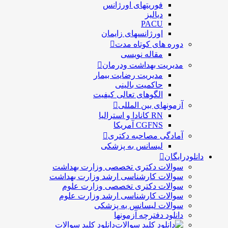
فوریتهای اورژانس
دیالیز
PACU
اورژانسهای زایمان
دوره های کوتاه مدت
مقاله نویسی
مدیریت بهداشت ودرمان
مديريت رضايت بيمار
حاكميت بالينی
الگوهای تعالی کيفيت
آزمونهای بین المللی
RN کانادا و استرالیا
CGFNS آمریکا
آمادگی مصاحبه دکتری
لیسانس به پزشکی
دانلودرایگان
سوالات دکتری تخصصی وزارت بهداشت
سوالات کارشناسی ارشد وزارت بهداشت
سوالات دکتری تخصصی وزارت علوم
سوالات کارشناسی ارشد وزارت علوم
سوالات لیسانس به پزشکی
دانلود دفترچه آزمونها
دانلود کلید سوالات