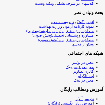
کلاسهای در شرف تشکیل ونکته وتست
بحث وتبادل نظر
انجمن گفتگوی موسسه معین
نمونه کارنامه آزمون وزارت بهداشت
مصاحبه بارتبه های برترآزمون ارشد(ویدئویی)
مشاوره و پشتیبانی تحصیلی(پخش صوتی)
مصاحبه بارتبه های برتر(پخش صوتی)
ویدئو از کلاسها
شبکه های اجتماعی
معین در توئیتر
معین در فیس بوک
گالری تصاویر
اینستاگرام
معین در لینک
آموزش ومطالب رایگان
تدریس آنلاین
آموزش زبان انگلیسی (رایگان)