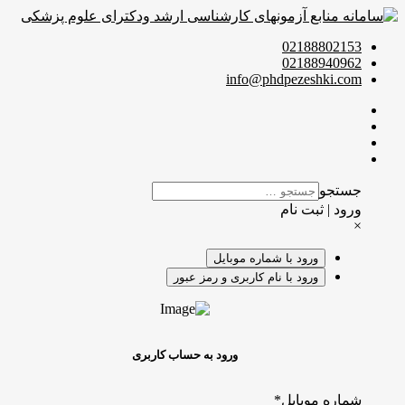
02188802153
02188940962
info@phdpezeshki.com
جستجو
ورود | ثبت نام
×
ورود با شماره موبایل
ورود با نام کاربری و رمز عبور
ورود به حساب کاربری
شماره موبایل
*