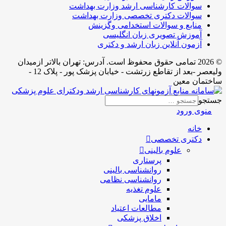
سوالات کارشناسی ارشد وزارت بهداشت
سوالات دکتری تخصصی وزارت بهداشت
منابع و سوالات استخدامی وگزینش
آموزش تصویری زبان انگلیسی
آزمون آنلاین زبان ارشد و دکتری
© 2026 تمامی حقوق محفوظ است. آدرس:‌ تهران بالاتر ازمیدان
ولیعصر -بعد از تقاطع زرتشت - خیابان پزشک پور - پلاک 12 -
ساختمان معین
جستجو
منوی ورود
خانه
دکتری تخصصی
علوم بالینی
پرستاری
روانشناسی بالینی
روانشناسی نظامی
علوم تغذیه
مامایی
مطالعات اعتیاد
اخلاق پزشکی