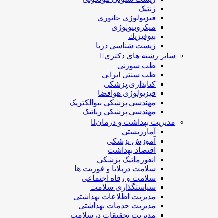
ژنتیک
فیزیولوژی جانوری
میکروبیولوژی
بيوفيزيك
زیست شناسی دریا
سایر رشته های دکتری
طب سوزنی
طب سنتی ایرانی
کتابداری پزشکی
فیزیولوژی هوافضا
مهندسی پزشکی بیوالکتریک
مهندسی پزشکی رباتیک
مدیریت بهداشت و درمان
آمارزیستی
آموزش پزشکی
اقتصاد بهداشت
انفورماتیک پزشکی
سلامت دربلايا و فوريت ها
سلامت و رفاه اجتماعی
سیاستگذاری سلامت
مدیریت اطلاعات بهداشتی
مدیریت خدمات بهداشتی
مدیریت تحقیقات درسلامت