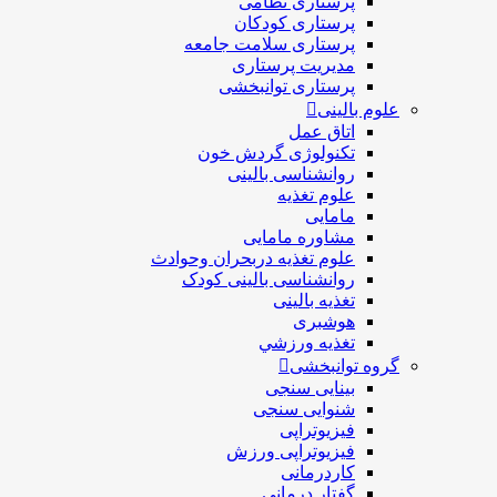
پرستاری نظامی
پرستاری کودکان
پرستاری سلامت جامعه
مدیریت پرستاری
پرستاری توانبخشی
علوم بالینی
اتاق عمل
تکنولوژی گردش خون
روانشناسی بالینی
علوم تغذیه
مامایی
مشاوره مامایی
علوم تغذیه دربحران وحوادث
روانشناسی بالینی کودک
تغذیه بالینی
هوشبری
تغذيه ورزشي
گروه توانبخشی
بینایی سنجی
شنوایی سنجی
فیزیوتراپی
فیزیوتراپی ورزش
کاردرمانی
گفتار درمانی