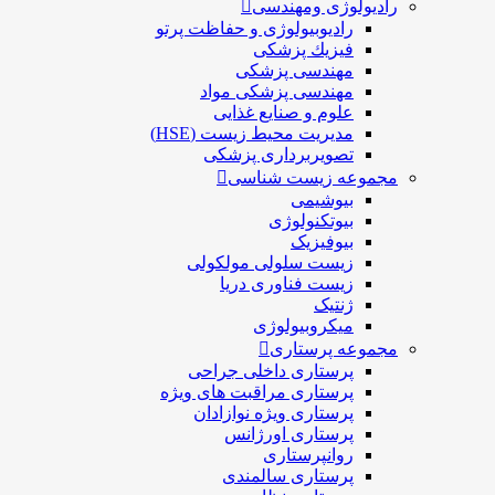
رادیولوژی ومهندسی
رادیوبیولوژی و حفاظت پرتو
فيزيك پزشکی
مهندسی پزشکی
مهندسی پزشکی مواد
علوم و صنايع غذایی
مدیریت محیط زیست (HSE)
تصویربرداری پزشکی
مجموعه زیست شناسی
بیوشیمی
بیوتکنولوژی
بیوفیزیک
زیست سلولی مولکولی
زیست فناوری دریا
ژنتیک
میکروبیولوژی
مجموعه پرستاری
پرستاری داخلی جراحی
پرستاری مراقبت های ويژه
پرستاری ويژه نوازادان
پرستاری اورژانس
روانپرستاری
پرستاری سالمندی