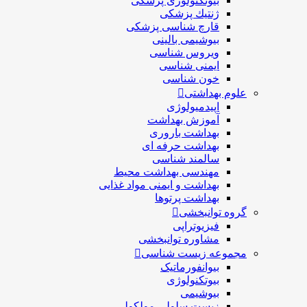
بیوتکنولوژی پزشکی
ژنتيك پزشکی
قارچ شناسی پزشكی
بیوشیمی بالینی
ویروس شناسی
ایمنی شناسی
خون شناسی
علوم بهداشتی
اپیدمیولوژی
آموزش بهداشت
بهداشت باروری
بهداشت حرفه ای
سالمند شناسی
مهندسی بهداشت محيط
بهداشت و ایمنی مواد غذایی
بهداشت پرتوها
گروه توانبخشی
فیزیوتراپی
مشاوره توانبخشی
مجموعه زیست شناسی
بیوانفورماتیک
بیوتکنولوژی
بیوشیمی
زیست سلولی مولکولی