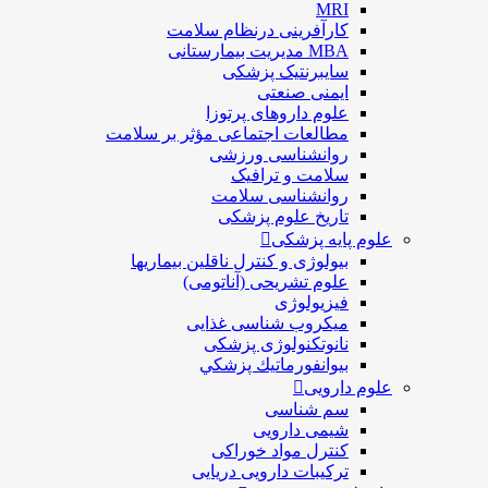
MRI
کارآفرینی درنظام سلامت
MBA مدیریت بیمارستانی
سایبرنتیک پزشکی
ایمنی صنعتی
علوم داروهای پرتوزا
مطالعات اجتماعی مؤثر بر سلامت
روانشناسی ورزشی
سلامت و ترافیک
روانشناسی سلامت
تاریخ علوم پزشکی
علوم پایه پزشکی
بیولوژی و کنترل ناقلین بیماریها
علوم تشریحی (آناتومی)
فیزیولوژی
ميكروب شناسی غذایی
نانوتکنولوژی پزشکی
بيوانفورماتيك پزشكي
علوم دارویی
سم شناسی
شیمی دارویی
کنترل مواد خوراکی
ترکیبات دارویی دریایی