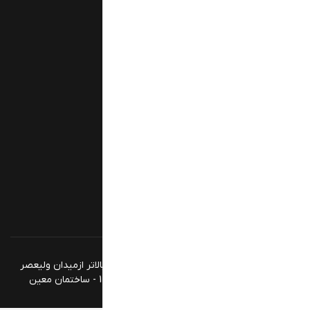
تدریس آنلاین
آموزش زبان انگلیسی (رایگان)
سوالات کارشناسی ارشد وزارت بهداشت
سوالات دکتری تخصصی وزارت بهداشت
منابع و سوالات استخدامی وگزینش
آموزش تصویری زبان انگلیسی
آزمون آنلاین زبان ارشد و دکتری
© 2026 تمامی حقوق محفوظ است. آدرس:‌ تهران بالاتر ازمیدان ولیعصر
-بعد از تقاطع زرتشت - خیابان پزشک پور - پلاک 12 - ساختمان معین