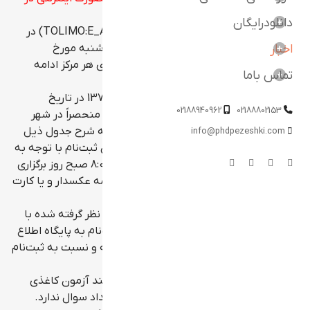
سال 1398 منتشر شد.
دانلودرایگان
ثبت‌نام آزمون زبان انگلیسی پیشرفته (TOLIMO:E_A2019) در
اخبار
سال 1398 منحصراً بصورت اینترنتی از روز دوشنبه مورخ
98/08/13 آغاز شده و تا تکمیل ظرفیت برگزاری هر مرکز ادامه
تماس باما
خواهد یافت.
لازم به توضیح است آزمون مذکور برای دوره 137 در تاریخ
02188940962
02188802153
98/09/07 و برای دوره 138 در تاریخ 98/09/28 منحصراً در شهر
تهران و به صورت اینترنتی (iBT) در 3 مرکز به شرح جدول ذیل
info@phdpezeshki.com
برگزار خواهد شد. داوطلبان لازم است در زمان ثبت‌نام با توجه به
انتخاب مرکزی که انجام می‌دهند در ساعت 8:00 صبح روز برگزاری
آزمون نیز با کارت شناسایی معتبر (شناسنامه عکسدار و یا کارت
ملی) به همان مرکز مراجعه نمایند.
کلیه متقاضیان، ضرورت دارد که در مهلت در نظر گرفته شده با
فراهم نمودن مدارک و اطلاعات مورد نیاز ثبت‌نام به پایگاه اطلاع
رسانی سازمان سنجش‌ آموزش کشور مراجعه و نسبت به ثبت‌نام
در آزمون مذکور اقدام نمایند.
بخش های آزمون TOLIMO الکترونیکی همانند آزمون کاغذی
است و تفاوتی از نظر بخش های آزمون و تعداد سوال ندارد.