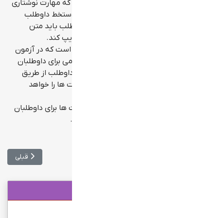
تفاوت آزمون اینترنتی با کاغذی در این است که مهارت نوشتاری
(Writing) در آزمون کاغذی بر روی برگه و با دستخط داوطلب
انجام می شود ولی در آزمون الکترونیکی داوطلب باید متن
Writing را در نرم افزار و توسط صفحه کلید تایپ کند.
تفاوت دیگر در مهارت شنیداری (Listening) است که در آزمون
کاغذی Lecture توسط بلندگو و بصورت عمومی برای داوطلبان
پخش می شود ولی در آزمون الکترونیکی هر داوطلب از طریق
هدفونی که در اختیارش قرار گرفته است، صوت ها را خواهد
شنید.
لازم به ذکر است که زمان آغاز هریک از مهارت ها برای داوطلبان
در آزمون الکترونیکی مستقل از یکدیگر است.
مطلب بعدی: افزایش همکاری بین جهاددانشگاهی و علوم پزشکی
مطلب قبلی: 
بعدی
قبلی
کانال تلگرام موسسه معین