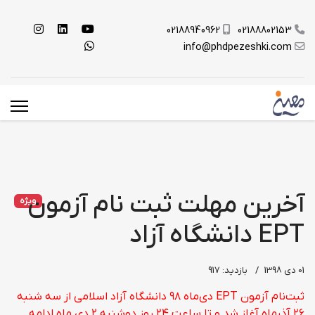
02188940962
02188802153
info@phdpezeshki.com
آخرین مهلت ثبت نام آزمون
ویژه
EPT دانشگاه آزاد
01 دی 1398
بازدید: 917
ثبت‌نام آزمون EPT دی‌ماه ۹۸ دانشگاه آزاد اسلامی از سه شنبه
۲۶ آذرماه آغاز شد و تا ساعت ۲۴ روز دوشنبه ۲ دی ماه ادامه