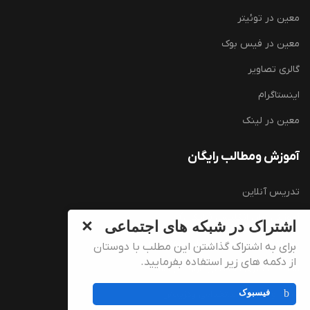
معین در توئیتر
معین در فیس بوک
گالری تصاویر
اینستاگرام
معین در لینک
آموزش ومطالب رایگان
تدریس آنلاین
آموزش زبان انگلیسی (رایگان)
اشتراک در شبکه های اجتماعی
سوالات کارشناسی ارشد وزارت بهداشت
برای به اشتراک گذاشتن این مطلب با دوستان
از دکمه های زیر استفاده بفرمایید.
سوالات دکتری تخصصی وزارت بهداشت
فیسبوک
منابع و سوالات استخدامی وگزینش