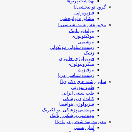
بهداشت پرتوها
گروه توانبخشی
فیزیوتراپی
مشاوره توانبخشی
مجموعه زیست شناسی
بیوانفورماتیک
بیوتکنولوژی
بیوشیمی
زیست سلولی مولکولی
ژنتیک
فیزیولوژی جانوری
میکروبیولوژی
بيوفيزيك
زیست شناسی دریا
سایر رشته های دکتری
طب سوزنی
طب سنتی ایرانی
کتابداری پزشکی
فیزیولوژی هوافضا
مهندسی پزشکی بیوالکتریک
مهندسی پزشکی رباتیک
مدیریت بهداشت و درمان
آمارزیستی