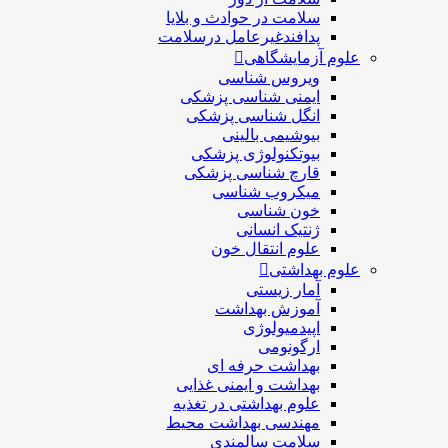
سلامت در حوادث و بلایا
پدافندغیرعامل درسلامت
علوم آزمایشگاهی
ویروس شناسی
ایمنی شناسی پزشكی
انگل شناسی پزشکی
بیوشیمی بالینی
بیوتکنولوژی پزشکی
قارچ شناسی پزشکی
ميكروب شناسی
خون شناسی
ژنتیک انسانی
علوم انتقال خون
علوم بهداشتی
آمار زیستی
آموزش بهداشت
اپیدمیولوژی
ارگونومی
بهداشت حرفه ای
بهداشت و ایمنی غذایی
علوم بهداشتی در تغذیه
مهندسی بهداشت محيط
سلامت سالمندی