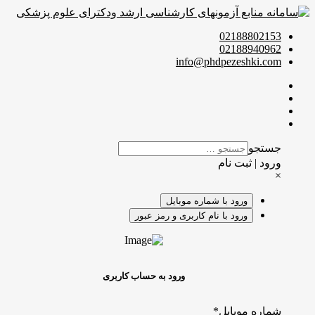
02188802153
02188940962
info@phdpezeshki.com
جستجو
ورود | ثبت نام
×
ورود با شماره موبایل
ورود با نام کاربری و رمز عبور
ورود به حساب کاربری
شماره موبایل
*