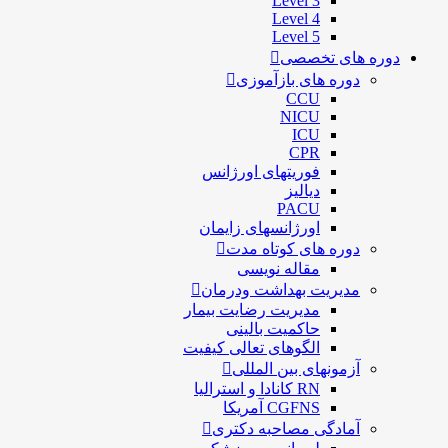
Level 3
Level 4
Level 5
دوره های تخصصی
دوره های بازآموزی
CCU
NICU
ICU
CPR
فوریتهای اورژانس
دیالیز
PACU
اورژانسهای زایمان
دوره های کوتاه مدت
مقاله نویسی
مدیریت بهداشت ودرمان
مديريت رضايت بيمار
حاكميت بالينی
الگوهای تعالی کيفيت
آزمونهای بین المللی
RN کانادا و استرالیا
CGFNS آمریکا
آمادگی مصاحبه دکتری