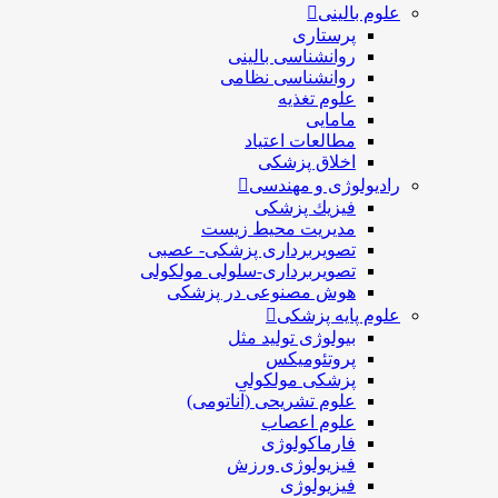
علوم بالینی
پرستاری
روانشناسی بالینی
روانشناسی نظامی
علوم تغذیه
مامایی
مطالعات اعتیاد
اخلاق پزشکی
رادیولوژی و مهندسی
فيزيك پزشکی
مدیریت محیط زیست
تصویربرداری پزشکی- عصبی
تصویربرداری-سلولی مولکولی
هوش مصنوعی در پزشکی
علوم پایه پزشکی
بیولوژی تولید مثل
پروتئومیکس
پزشکی مولکولی
علوم تشریحی (آناتومی)
علوم اعصاب
فارماکولوژی
فیزیولوژی ورزش
فیزیولوژی