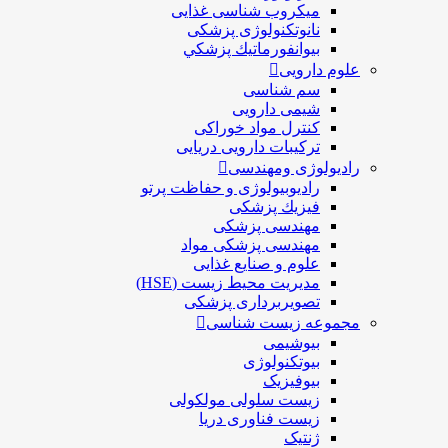
ميكروب شناسی غذایی
نانوتکنولوژی پزشکی
بيوانفورماتيك پزشكي
علوم دارویی
سم شناسی
شیمی دارویی
کنترل مواد خوراکی
ترکیبات دارویی دریایی
رادیولوژی ومهندسی
رادیوبیولوژی و حفاظت پرتو
فيزيك پزشکی
مهندسی پزشکی
مهندسی پزشکی مواد
علوم و صنايع غذایی
مدیریت محیط زیست (HSE)
تصویربرداری پزشکی
مجموعه زیست شناسی
بیوشیمی
بیوتکنولوژی
بیوفیزیک
زیست سلولی مولکولی
زیست فناوری دریا
ژنتیک