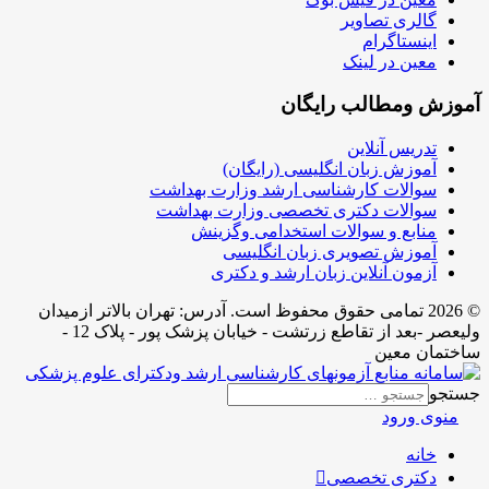
گالری تصاویر
اینستاگرام
معین در لینک
آموزش ومطالب رایگان
تدریس آنلاین
آموزش زبان انگلیسی (رایگان)
سوالات کارشناسی ارشد وزارت بهداشت
سوالات دکتری تخصصی وزارت بهداشت
منابع و سوالات استخدامی وگزینش
آموزش تصویری زبان انگلیسی
آزمون آنلاین زبان ارشد و دکتری
© 2026 تمامی حقوق محفوظ است. آدرس:‌ تهران بالاتر ازمیدان
ولیعصر -بعد از تقاطع زرتشت - خیابان پزشک پور - پلاک 12 -
ساختمان معین
جستجو
منوی ورود
خانه
دکتری تخصصی