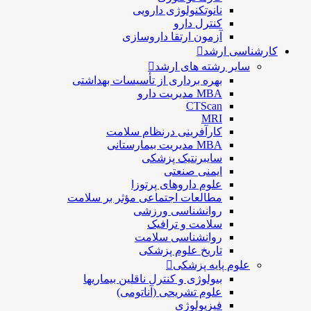
نانوتکنولوژی دارویی
كنترل دارو
آزمون ارتقا داروسازی
کارشناسی ارشد
سایر رشته های ارشد
بهره برداری از تأسیسات بهداشتی
MBA مدیریت دارو
CTScan
MRI
کارآفرینی درنظام سلامت
MBA مدیریت بیمارستانی
سایبرنتیک پزشکی
ایمنی صنعتی
علوم داروهای پرتوزا
مطالعات اجتماعی مؤثر بر سلامت
روانشناسی ورزشی
سلامت و ترافیک
روانشناسی سلامت
تاریخ علوم پزشکی
علوم پایه پزشکی
بیولوژی و کنترل ناقلین بیماریها
علوم تشریحی (آناتومی)
فیزیولوژی