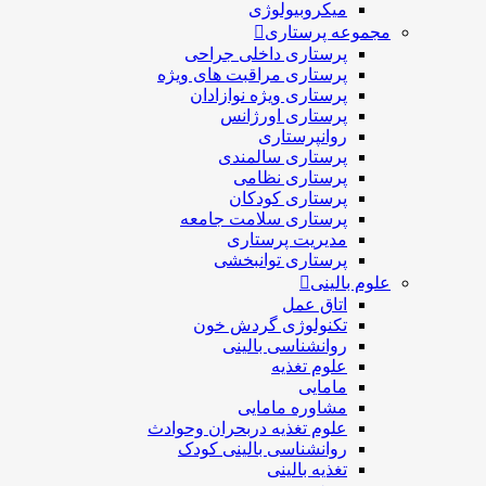
میکروبیولوژی
مجموعه پرستاری
پرستاری داخلی جراحی
پرستاری مراقبت های ويژه
پرستاری ويژه نوازادان
پرستاری اورژانس
روانپرستاری
پرستاری سالمندی
پرستاری نظامی
پرستاری کودکان
پرستاری سلامت جامعه
مدیریت پرستاری
پرستاری توانبخشی
علوم بالینی
اتاق عمل
تکنولوژی گردش خون
روانشناسی بالینی
علوم تغذیه
مامایی
مشاوره مامایی
علوم تغذیه دربحران وحوادث
روانشناسی بالینی کودک
تغذیه بالینی