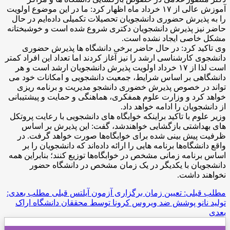
آموزش عالی از ۱۷ خرداد ماه اظهار کرد: ما در این موضوع اولویت
را به پذیرش حضوری دانشجویان تحصیلات تکمیلی داده‌ایم در حال
حاضر نیز پذیرش دانشجویان دکتری شروع شده است و خوشبختانه
مشکل خاصی ایجاد نشده است.
وی تاکید کرد: در حال حاضر برخی دانشگاه ها پذیرش حضوری
دانشجوی کارشناسی ارشد را نیز آغاز کردند اما تعداد این افراد کمتر
است لذا از ۱۷ خرداد اولویت پذیرش دانشجویان ارشد است و هر
دانشگاهی بر اساس شرایط، جمعیت دانشجویی و امکانات خود می
تواند در خصوص پذیرش خضوری دانشجو مدیریت و برنامه ریزی
خواهد کرد و وزارت علوم همفکری، هماهنگی و حمایت و پیشتیبانی
از دانشجویان را ادامه خواهد داد.
وزیر علوم با تاکید براینکه خوابگاه های دانشجویی با رعایت پروتکل
های بهداشتی بازگشایی خواهندشد، گفت: این پذیرش بر اساس
ظرفیت پیش بینی شده برای خوابگاه‌ها صورت خواهد گرفت. در
واقع دانشگاه‌ها برنامه هایی را ارائه داده‌اند که دانشجویان را بر
اساس برنامه زمانی مشخص در خوابگاه‌ها توزیع کنند؛ بنابراین همه
دانشجویان با یکدیگر در یک زمان مشخص در دانشگاه حضور
نخواهند داشت.
مطلب قبلی: تعیین زمان برگزاری آزمون آیلتس
قبلی
مطلب بعدی:
تولید نانو پوشش ضد ویروس کرونا توسط محققان دانشگاه اراک
بعدی