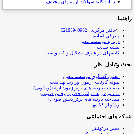
دانلود کلید سوالات آزمونهای مختلف
راهنما
">
دفتر مرکزی : 02188940962
معرفی اساتید
درباره موسسه معین
نقشه سایت
کلاسهای در شرف تشکیل ونکته وتست
بحث وتبادل نظر
انجمن گفتگوی موسسه معین
نمونه کارنامه آزمون وزارت بهداشت
مصاحبه بارتبه های برترآزمون ارشد(ویدئویی)
مشاوره و پشتیبانی تحصیلی(پخش صوتی)
مصاحبه بارتبه های برتر(پخش صوتی)
ویدئو از کلاسها
شبکه های اجتماعی
معین در توئیتر
معین در فیس بوک