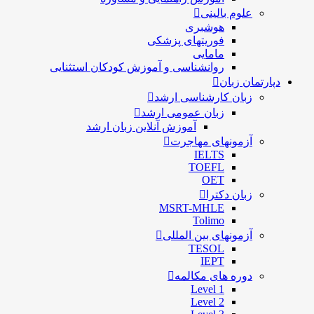
علوم بالینی
هوشبری
فوریتهای پزشکی
مامایی
روانشناسی و آموزش کودکان استثنایی
دپارتمان زبان
زبان کارشناسی ارشد
زبان عمومی ارشد
آموزش آنلاین زبان ارشد
آزمونهای مهاجرت
IELTS
TOEFL
OET
زبان دکترا
MSRT-MHLE
Tolimo
آزمونهای بین المللی
TESOL
IEPT
دوره های مکالمه
Level 1
Level 2