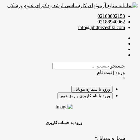
02188802153
02188940962
info@phdpezeshki.com
جستجو
ورود | ثبت نام
×
ورود با شماره موبایل
ورود با نام کاربری و رمز عبور
ورود به حساب کاربری
شماره موبایل
*