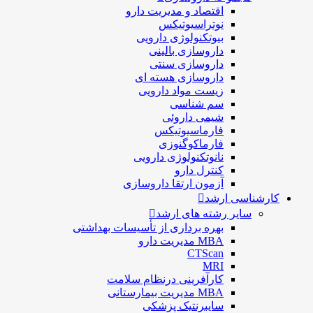
اقتصاد و مديريت دارو
نوتراسیوتیکس
بيوتكنولوژی دارویی
داروسازی بالينی
داروسازی سنتی
داروسازی هسته ای
زیست مواد دارویی
سم شناسی
شيمی داروئی
فارماسيوتيكس
فارماكوگنوزی
نانوتکنولوژی دارویی
كنترل دارو
آزمون ارتقا داروسازی
کارشناسی ارشد
سایر رشته های ارشد
بهره برداری از تأسیسات بهداشتی
MBA مدیریت دارو
CTScan
MRI
کارآفرینی درنظام سلامت
MBA مدیریت بیمارستانی
سایبرنتیک پزشکی