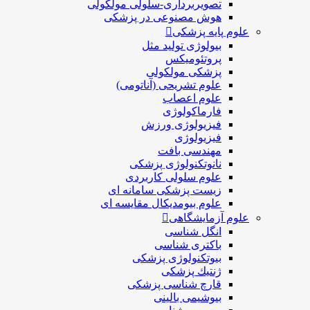
تصویربرداری-سلولی مولکولی
هوش مصنوعی در پزشکی
علوم پایه پزشکی
بیولوژی تولید مثل
پروتئومیکس
پزشکی مولکولی
علوم تشریحی (آناتومی)
علوم اعصاب
فارماکولوژی
فیزیولوژی ورزش
فیزیولوژی
مهندسی بافت
نانوتکنولوژی پزشکی
علوم سلولی کاربردی
زیست پزشکی سامانه ای
علوم بیومدیکال مقایسه ای
علوم آزمایشگاهی
انگل شناسی
باکتری شناسی
بیوتکنولوژی پزشکی
ژنتيك پزشکی
قارچ شناسی پزشكی
بیوشیمی بالینی