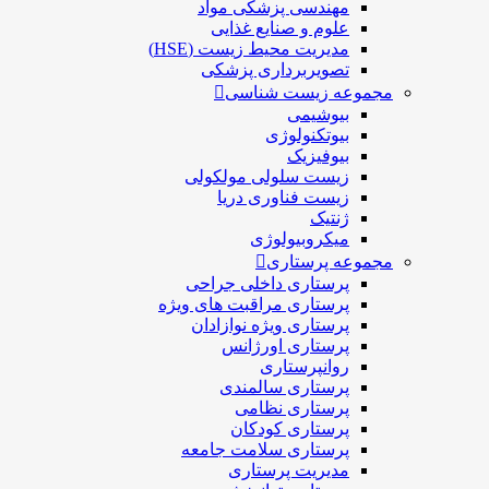
مهندسی پزشکی مواد
علوم و صنايع غذایی
مدیریت محیط زیست (HSE)
تصویربرداری پزشکی
مجموعه زیست شناسی
بیوشیمی
بیوتکنولوژی
بیوفیزیک
زیست سلولی مولکولی
زیست فناوری دریا
ژنتیک
میکروبیولوژی
مجموعه پرستاری
پرستاری داخلی جراحی
پرستاری مراقبت های ويژه
پرستاری ويژه نوازادان
پرستاری اورژانس
روانپرستاری
پرستاری سالمندی
پرستاری نظامی
پرستاری کودکان
پرستاری سلامت جامعه
مدیریت پرستاری