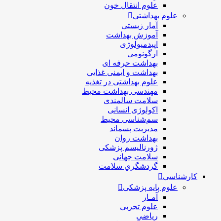
علوم انتقال خون
علوم بهداشتی
آمار زیستی
آموزش بهداشت
اپیدمیولوژی
ارگونومی
بهداشت حرفه ای
بهداشت و ایمنی غذایی
علوم بهداشتی در تغذیه
مهندسی بهداشت محيط
سلامت سالمندی
اکولوژی انسانی
سم‌شناسی محیط
مدیریت پسماند
بهداشت روان
ژورنالیسم پزشکی
سلامت جهانی
گردشگري سلامت
کارشناسی
علوم پایه پزشکی
آمـار
علوم تجربی
ریاضی