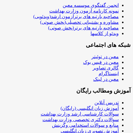
انجمن گفتگوی موسسه معین
نمونه کارنامه آزمون وزارت بهداشت
مصاحبه بارتبه های برترآزمون ارشد(ویدئویی)
مشاوره و پشتیبانی تحصیلی(پخش صوتی)
مصاحبه بارتبه های برتر(پخش صوتی)
ویدئو از کلاسها
شبکه های اجتماعی
معین در توئیتر
معین در فیس بوک
گالری تصاویر
اینستاگرام
معین در لینک
آموزش ومطالب رایگان
تدریس آنلاین
آموزش زبان انگلیسی (رایگان)
سوالات کارشناسی ارشد وزارت بهداشت
سوالات دکتری تخصصی وزارت بهداشت
منابع و سوالات استخدامی وگزینش
آموزش تصویری زبان انگلیسی