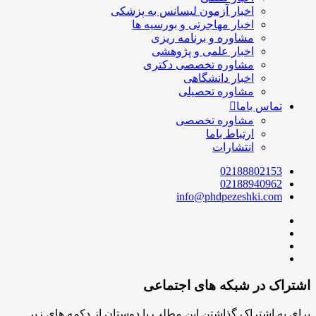
اخبار آزمون لیسانس به پزشکی
اخبار مهاجرتی و بورسیه ها
مشاوره و برنامه ریزی
اخبار علمی و پژوهشی
مشاوره تخصصی دکتری
اخبار دانشگاهی
مشاوره تحصیلی
تماس باما
مشاوره تخصصی
ارتباط باما
انتشارات
02188802153
02188940962
info@phdpezeshki.com
اشتراک در شبکه های اجتماعی
برای به اشتراک گذاشتن این مطلب با دوستان از دکمه های زیر