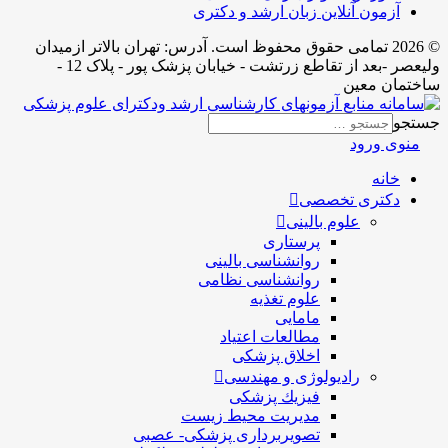
آزمون آنلاین زبان ارشد و دکتری
© 2026 تمامی حقوق محفوظ است. آدرس:‌ تهران بالاتر ازمیدان
ولیعصر -بعد از تقاطع زرتشت - خیابان پزشک پور - پلاک 12 -
ساختمان معین
جستجو
منوی ورود
خانه
دکتری تخصصی
علوم بالینی
پرستاری
روانشناسی بالینی
روانشناسی نظامی
علوم تغذیه
مامایی
مطالعات اعتیاد
اخلاق پزشکی
رادیولوژی و مهندسی
فيزيك پزشکی
مدیریت محیط زیست
تصویربرداری پزشکی- عصبی