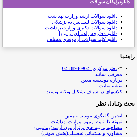
دانلودرایگان سوالات
دانلود
سوالات ارشد وزارت بهداشت
دانلود سوالات لیسانس به پزشکی
دانلود سوالات دکتری وزارت بهداشت
دانلود دفترچه راهنمای آزمونها
دانلود کلید سوالات آزمونهای مختلف
راهنما
">
دفتر مرکزی : 02188940962
معرفی اساتید
درباره موسسه معین
نقشه سایت
کلاسهای در شرف تشکیل ونکته وتست
بحث وتبادل نظر
انجمن گفتگوی موسسه معین
نمونه کارنامه آزمون وزارت بهداشت
مصاحبه بارتبه های برترآزمون ارشد(ویدئویی)
مشاوره و پشتیبانی تحصیلی(پخش صوتی)