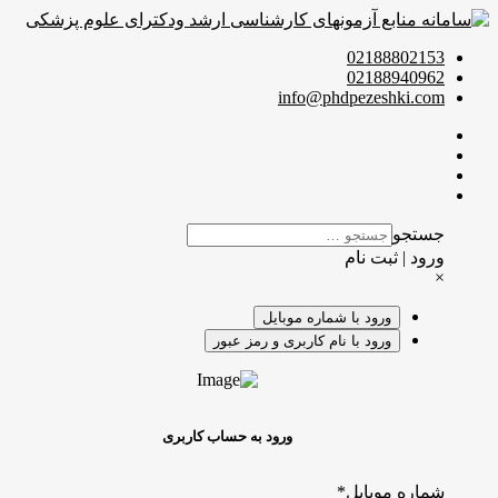
02188802153
02188940962
info@phdpezeshki.com
جستجو
ورود | ثبت نام
×
ورود با شماره موبایل
ورود با نام کاربری و رمز عبور
ورود به حساب کاربری
شماره موبایل
*