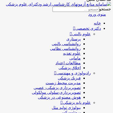
جستجو
منوی ورود
خانه
دکتری تخصصی
علوم بالینی
پرستاری
روانشناسی بالینی
روانشناسی نظامی
علوم تغذیه
مامایی
مطالعات اعتیاد
اخلاق پزشکی
رادیولوژی و مهندسی
فيزيك پزشکی
مدیریت محیط زیست
تصویربرداری پزشکی- عصبی
تصویربرداری-سلولی مولکولی
هوش مصنوعی در پزشکی
علوم پایه پزشکی
بیولوژی تولید مثل
پروتئومیکس