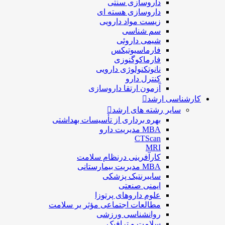
داروسازی سنتی
داروسازی هسته ای
زیست مواد دارویی
سم شناسی
شيمی داروئی
فارماسيوتيكس
فارماكوگنوزی
نانوتکنولوژی دارویی
كنترل دارو
آزمون ارتقا داروسازی
کارشناسی ارشد
سایر رشته های ارشد
بهره برداری از تأسیسات بهداشتی
MBA مدیریت دارو
CTScan
MRI
کارآفرینی درنظام سلامت
MBA مدیریت بیمارستانی
سایبرنتیک پزشکی
ایمنی صنعتی
علوم داروهای پرتوزا
مطالعات اجتماعی مؤثر بر سلامت
روانشناسی ورزشی
سلامت و ترافیک