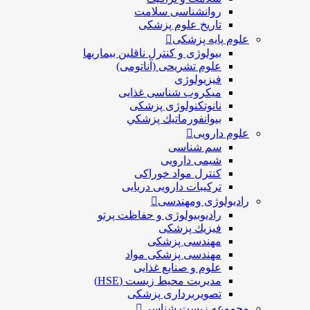
روانشناسی سلامت
تاریخ علوم پزشکی
علوم پایه پزشکی
بیولوژی و کنترل ناقلین بیماریها
علوم تشریحی (آناتومی)
فیزیولوژی
ميكروب شناسی غذایی
نانوتکنولوژی پزشکی
بيوانفورماتيك پزشكي
علوم دارویی
سم شناسی
شیمی دارویی
کنترل مواد خوراکی
ترکیبات دارویی دریایی
رادیولوژی ومهندسی
رادیوبیولوژی و حفاظت پرتو
فيزيك پزشکی
مهندسی پزشکی
مهندسی پزشکی مواد
علوم و صنايع غذایی
مدیریت محیط زیست (HSE)
تصویربرداری پزشکی
مجموعه زیست شناسی