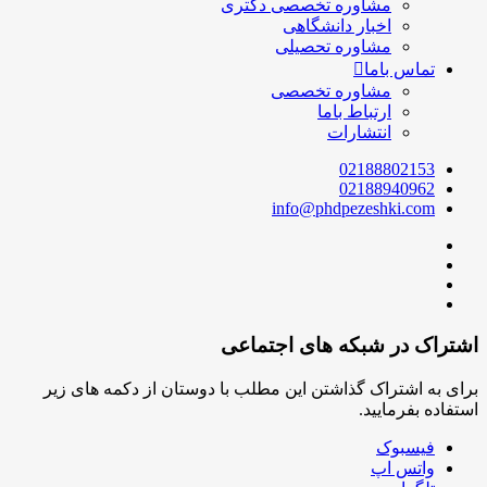
مشاوره تخصصی دکتری
اخبار دانشگاهی
مشاوره تحصیلی
تماس باما
مشاوره تخصصی
ارتباط باما
انتشارات
02188802153
02188940962
info@phdpezeshki.com
اشتراک در شبکه های اجتماعی
برای به اشتراک گذاشتن این مطلب با دوستان از دکمه های زیر
استفاده بفرمایید.
فیسبوک
واتس اپ