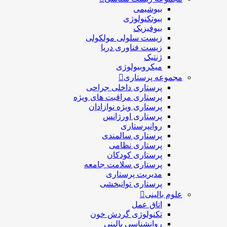
بیوشیمی
بیوتکنولوژی
بیوفیزیک
زیست سلولی مولکولی
زیست فناوری دریا
ژنتیک
میکروبیولوژی
مجموعه پرستاری
پرستاری داخلی جراحی
پرستاری مراقبت های ويژه
پرستاری ويژه نوازادان
پرستاری اورژانس
روانپرستاری
پرستاری سالمندی
پرستاری نظامی
پرستاری کودکان
پرستاری سلامت جامعه
مدیریت پرستاری
پرستاری توانبخشی
علوم بالینی
اتاق عمل
تکنولوژی گردش خون
روانشناسی بالینی