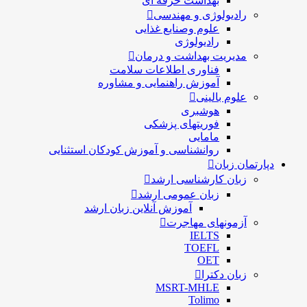
بهداشت حرفه ای
رادیولوژی و مهندسی
علوم وصنایع غذایی
رادیولوژی
مدیریت بهداشت و درمان
فناوری اطلاعات سلامت
آموزش راهنمایی و مشاوره
علوم بالینی
هوشبری
فوریتهای پزشکی
مامایی
روانشناسی و آموزش کودکان استثنایی
دپارتمان زبان
زبان کارشناسی ارشد
زبان عمومی ارشد
آموزش آنلاین زبان ارشد
آزمونهای مهاجرت
IELTS
TOEFL
OET
زبان دکترا
MSRT-MHLE
Tolimo