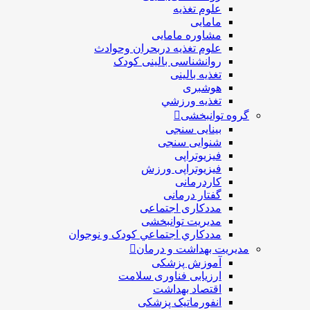
علوم تغذیه
مامایی
مشاوره مامایی
علوم تغذیه دربحران وحوادث
روانشناسی بالینی کودک
تغذیه بالینی
هوشبری
تغذيه ورزشي
گروه توانبخشی
بینایی سنجی
شنوایی سنجی
فیزیوتراپی
فیزیوتراپی ورزش
کاردرمانی
گفتار درمانی
مددکاری اجتماعی
مديريت توانبخشی
مددکاري اجتماعي کودک و نوجوان
مدیریت بهداشت و درمان
آموزش پزشکی
ارزیابی فناوری سلامت
اقتصاد بهداشت
انفورماتیک پزشکی