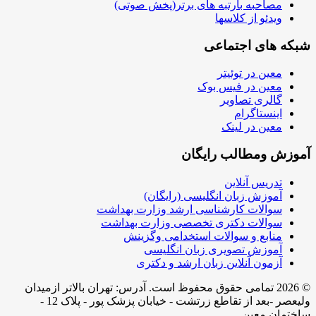
مصاحبه بارتبه های برتر(پخش صوتی)
ویدئو از کلاسها
شبکه های اجتماعی
معین در توئیتر
معین در فیس بوک
گالری تصاویر
اینستاگرام
معین در لینک
آموزش ومطالب رایگان
تدریس آنلاین
آموزش زبان انگلیسی (رایگان)
سوالات کارشناسی ارشد وزارت بهداشت
سوالات دکتری تخصصی وزارت بهداشت
منابع و سوالات استخدامی وگزینش
آموزش تصویری زبان انگلیسی
آزمون آنلاین زبان ارشد و دکتری
© 2026 تمامی حقوق محفوظ است. آدرس:‌ تهران بالاتر ازمیدان
ولیعصر -بعد از تقاطع زرتشت - خیابان پزشک پور - پلاک 12 -
ساختمان معین