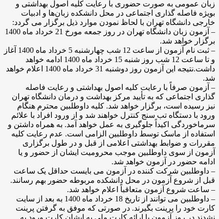
زبان عمومی به صورت حضوری با رعایت کلیه اصول بهداشتی و
بویژه فاصله گذاری اجتماعی در محل دانشکده زبان‌ها و ادبیات
خارجی دانشگاه تهران با لحاظ نمودن موارد ذیل برگزار می گردد:
– آزمون زبان دانشگاه تهران در روز جمعه مورخ 21 خرداد ماه 1400
برگزار خواهد شد.
– ثبت نام آزمون از ساعت 12 شب چهارشنبه 5 خرداد ماه 1400 آغاز
و تا ساعت 12 شب روز شنبه 15 خرداد ماه 1400 ادامه خواهد
داشت.نتیجه این آزمون روز دوشنبه 31 خرداد ماه 1400 اعلام خواهد
شد.
– آزمون صرفاً با رعایت کلیه اصول بهداشتی و رعایت فاصله
گذاری اجتماعی که به تأیید مرکز بهداشت و درمان دانشگاه تهران
نیز رسیده است، برگزار خواهد شد. کلیه داوطلبین محترم هنگام
ورود با دستگاه تب سنج کنترل خواهند شد و از ورود افراد با علائم
سرماخوردگی اکیداً جلوگیری به عمل خواهد آمد. به همراه داشتن و
استفاده از ماسک توسط داوطلبین الزامی است. عدم رعایت کلیه
مقررات و ضوابط بهداشتی اعلامی از قبل و در طول برگزاری
آزمون از سوی داوطلبین موجب محرومیت ایشان از حضور و یا
ادامه حضور در آزمون خواهد شد.
– داوطلبین شرکت کننده در آزمون می بایست حداقل یک ساعت
قبل از شروع آزمون در محل دانشکده مربوطه حضور بهم رسانند.
– ساعت شروع آزمون متعاقباً اعلام خواهد شد.
– داوطلبین می توانند از تاریخ 18 خرداد ماه 1400 به بعد از سایت
کارت خود را پرینت بگیرند. در صورتی که موفق به گرفتن پرینت
نشدند در روز آزمون با ارائه کارت ملی به ایشان کارت ورود به