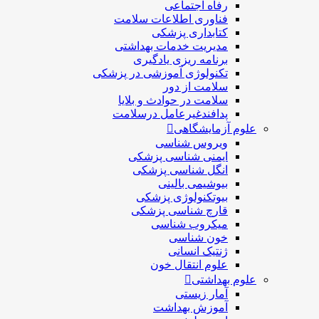
رفاه اجتماعی
فناوری اطلاعات سلامت
کتابداری پزشکی
مديريت خدمات بهداشتی
برنامه ریزی یادگیری
تکنولوژی آموزشی در پزشکی
سلامت از دور
سلامت در حوادث و بلایا
پدافندغیرعامل درسلامت
علوم آزمایشگاهی
ویروس شناسی
ایمنی شناسی پزشكی
انگل شناسی پزشکی
بیوشیمی بالینی
بیوتکنولوژی پزشکی
قارچ شناسی پزشکی
ميكروب شناسی
خون شناسی
ژنتیک انسانی
علوم انتقال خون
علوم بهداشتی
آمار زیستی
آموزش بهداشت