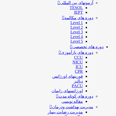
آزمونهای بین المللی
TESOL
IEPT
دوره های مکالمه
Level 1
Level 2
Level 3
Level 4
Level 5
دوره های تخصصی
دوره های بازآموزی
CCU
NICU
ICU
CPR
فوریتهای اورژانس
دیالیز
PACU
اورژانسهای زایمان
دوره های کوتاه مدت
مقاله نویسی
مدیریت بهداشت ودرمان
مديريت رضايت بيمار