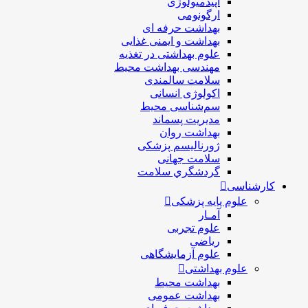
اپیدمیولوژی
ارگونومی
بهداشت حرفه ای
بهداشت و ایمنی غذایی
علوم بهداشتی در تغذیه
مهندسی بهداشت محيط
سلامت سالمندی
اکولوژی انسانی
سم‌شناسی محیط
مدیریت پسماند
بهداشت روان
ژورنالیسم پزشکی
سلامت جهانی
گردشگري سلامت
کارشناسی
علوم پایه پزشکی
آمـار
علوم تجربی
ریاضی
علوم آزمایشگاهی
علوم بهداشتی
بهداشت محیط
بهداشت عمومی