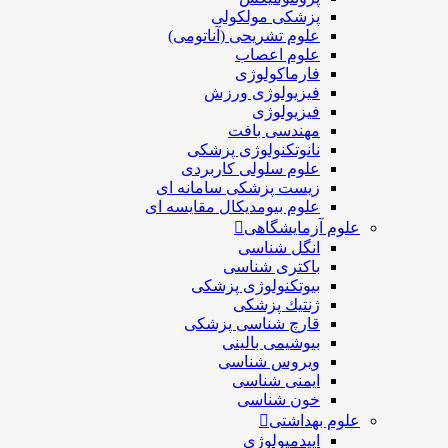
پزشکی مولکولی
علوم تشریحی (آناتومی)
علوم اعصاب
فارماکولوژی
فیزیولوژی ورزش
فیزیولوژی
مهندسی بافت
نانوتکنولوژی پزشکی
علوم سلولی کاربردی
زیست پزشکی سامانه ای
علوم بیومدیکال مقایسه ای
علوم آزمایشگاهی
انگل شناسی
باکتری شناسی
بیوتکنولوژی پزشکی
ژنتيك پزشکی
قارچ شناسی پزشكی
بیوشیمی بالینی
ویروس شناسی
ایمنی شناسی
خون شناسی
علوم بهداشتی
اپیدمیولوژی