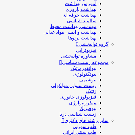
آموزش بهداشت
بهداشت باروری
بهداشت حرفه ای
سالمند شناسی
مهندسی بهداشت محيط
بهداشت و ایمنی مواد غذایی
بهداشت پرتوها
گروه توانبخشی
فیزیوتراپی
مشاوره توانبخشی
مجموعه زیست شناسی
بیوانفورماتیک
بیوتکنولوژی
بیوشیمی
زیست سلولی مولکولی
ژنتیک
فیزیولوژی جانوری
میکروبیولوژی
بيوفيزيك
زیست شناسی دریا
سایر رشته های دکتری
طب سوزنی
طب سنتی ایرانی