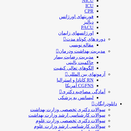
NICU
ICU
CPR
فوریتهای اورژانس
دیالیز
PACU
اورژانسهای زایمان
دوره های کوتاه مدت
مقاله نویسی
مدیریت بهداشت ودرمان
مديريت رضايت بيمار
حاكميت بالينی
الگوهای تعالی کيفيت
آزمونهای بین المللی
RN کانادا و استرالیا
CGFNS آمریکا
آمادگی مصاحبه دکتری
لیسانس به پزشکی
دانلودرایگان
سوالات دکتری تخصصی وزارت بهداشت
سوالات کارشناسی ارشد وزارت بهداشت
سوالات دکتری تخصصی وزارت علوم
سوالات کارشناسی ارشد وزارت علوم