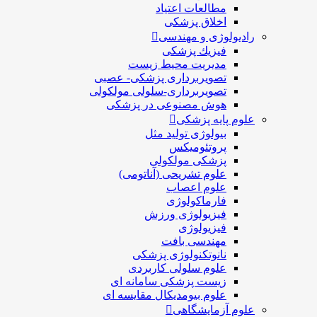
مطالعات اعتیاد
اخلاق پزشکی
رادیولوژی و مهندسی
فيزيك پزشکی
مدیریت محیط زیست
تصویربرداری پزشکی- عصبی
تصویربرداری-سلولی مولکولی
هوش مصنوعی در پزشکی
علوم پایه پزشکی
بیولوژی تولید مثل
پروتئومیکس
پزشکی مولکولی
علوم تشریحی (آناتومی)
علوم اعصاب
فارماکولوژی
فیزیولوژی ورزش
فیزیولوژی
مهندسی بافت
نانوتکنولوژی پزشکی
علوم سلولی کاربردی
زیست پزشکی سامانه ای
علوم بیومدیکال مقایسه ای
علوم آزمایشگاهی