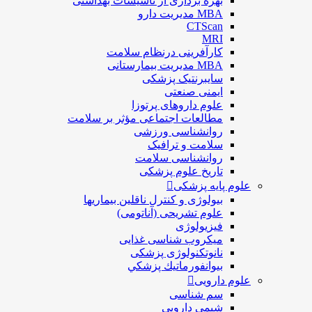
بهره برداری از تأسیسات بهداشتی
MBA مدیریت دارو
CTScan
MRI
کارآفرینی درنظام سلامت
MBA مدیریت بیمارستانی
سایبرنتیک پزشکی
ایمنی صنعتی
علوم داروهای پرتوزا
مطالعات اجتماعی مؤثر بر سلامت
روانشناسی ورزشی
سلامت و ترافیک
روانشناسی سلامت
تاریخ علوم پزشکی
علوم پایه پزشکی
بیولوژی و کنترل ناقلین بیماریها
علوم تشریحی (آناتومی)
فیزیولوژی
ميكروب شناسی غذایی
نانوتکنولوژی پزشکی
بيوانفورماتيك پزشكي
علوم دارویی
سم شناسی
شیمی دارویی