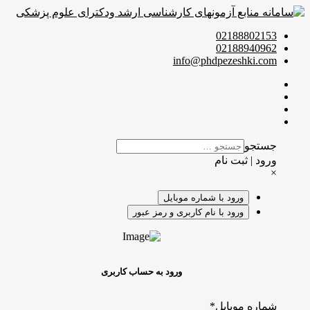
02188802153
02188940962
info@phdpezeshki.com
جستجو
ورود | ثبت نام
×
ورود با شماره موبایل
ورود با نام کاربری و رمز عبور
ورود به حساب کاربری
شماره موبایل
*