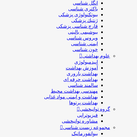
انگل شناسی
باکتری شناسی
بیوتکنولوژی پزشکی
ژنتيك پزشکی
قارچ شناسی پزشكی
بیوشیمی بالینی
ویروس شناسی
ایمنی شناسی
خون شناسی
علوم بهداشتی
اپیدمیولوژی
آموزش بهداشت
بهداشت باروری
بهداشت حرفه ای
سالمند شناسی
مهندسی بهداشت محيط
بهداشت و ایمنی مواد غذایی
بهداشت پرتوها
گروه توانبخشی
فیزیوتراپی
مشاوره توانبخشی
مجموعه زیست شناسی
بیوانفورماتیک