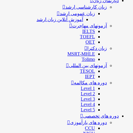
دپارتمان زبان
زبان کارشناسی ارشد
زبان عمومی ارشد
آموزش آنلاین زبان ارشد
آزمونهای مهاجرت
IELTS
TOEFL
OET
زبان دکترا
MSRT-MHLE
Tolimo
آزمونهای بین المللی
TESOL
IEPT
دوره های مکالمه
Level 1
Level 2
Level 3
Level 4
Level 5
دوره های تخصصی
دوره های بازآموزی
CCU