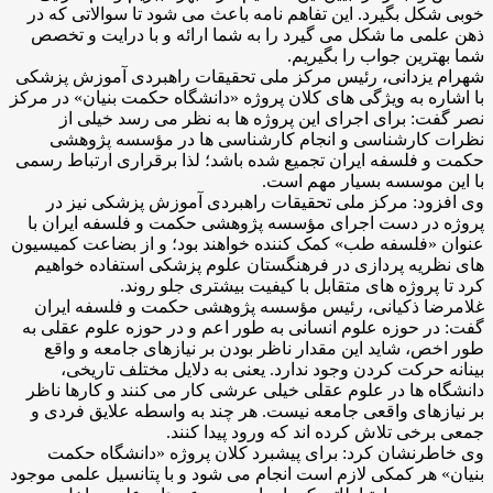
خوبی شکل بگیرد. این تفاهم نامه باعث می شود تا سوالاتی که در
ذهن علمی ما شکل می گیرد را به شما ارائه و با درایت و تخصص
شما بهترین جواب را بگیریم.
شهرام یزدانی، رئیس مرکز ملی تحقیقات راهبردی آموزش پزشکی
با اشاره به ویژگی های کلان پروژه «دانشگاه حکمت بنیان» در مرکز
نصر گفت: برای اجرای این پروژه ها به نظر می رسد خیلی از
نظرات کارشناسی و انجام کارشناسی ها در مؤسسه پژوهشی
حکمت و فلسفه ایران تجمیع شده باشد؛ لذا برقراری ارتباط رسمی
با این موسسه بسیار مهم است.
وی افزود: مرکز ملی تحقیقات راهبردی آموزش پزشکی نیز در
پروژه در دست اجرای مؤسسه پژوهشی حکمت و فلسفه ایران با
عنوان «فلسفه طب» کمک کننده خواهند بود؛ و از بضاعت کمیسیون
های نظریه پردازی در فرهنگستان علوم پزشکی استفاده خواهیم
کرد تا پروژه های متقابل با کیفیت بیشتری جلو روند.
غلامرضا ذکیانی، رئیس مؤسسه پژوهشی حکمت و فلسفه ایران
گفت: در حوزه علوم انسانی به طور اعم و در حوزه علوم عقلی به
طور اخص، شاید این مقدار ناظر بودن بر نیازهای جامعه و واقع
بینانه حرکت کردن وجود ندارد. یعنی به دلایل مختلف تاریخی،
دانشگاه ها در علوم عقلی خیلی عرشی کار می کنند و کارها ناظر
بر نیازهای واقعی جامعه نیست. هر چند به واسطه علایق فردی و
جمعی برخی تلاش کرده اند که ورود پیدا کنند.
وی خاطرنشان کرد: برای پیشبرد کلان پروژه «دانشگاه حکمت
بنیان» هر کمکی لازم است انجام می شود و با پتانسیل علمی موجود