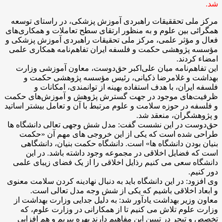
شد.
مرکز ملی تحققیقات راهبردی آموزش پزشکی، در راستای توسعه
همگرائی بین علوم و به منظور ارتقای سطح تعاملات و همکاری‌های
فعال و مؤثر علمی، مرکز ملی تحقیقات راهبردی آموزش پزشکی و
مؤسسه پژوهشی حکمت و فلسفه ایران تفاهم‌نامه همکاری علمی
امضاء کردند.
این تفاهم‌نامه میان علی‌اکبر حق‌دوست، معاون آموزشی وزارت
بهداشت و غلامرضا ذکیانی، رئیس مؤسسه پژوهشی حکمت و
فلسفه ایران، با هدف استفاده بهینه از توانمندی، امکانات و
ظرفیت‌های موجود در جهت گسترش پژوهش و آموزش‌های حکمت
و فلسفه در حوزه سلامت و علوم مرتبط با آن و تعامل بیشتر اساتید
و پژوهشگران، منعقد شد.
حق‌دوست در این نشست گفت: مدل شش وجهی تعالی دانشگاه ها
طراحی شده است که یکی از این خروجی های مهم آن «حکمت
بنیان بودن دانشگاه ها» است. دانشگاه حکمت بنیان، دانشگاهی
است که فضایل اخلاقی در مجموعه وجود داشته باشد. در این
دانشگاه سعی می کنیم رذایل اخلاقی را از یک فضای زیبای علمی
دور کنیم.
وی افزود: در این دانشگاه باید به دنبال نهادینه کردن سلامت معنوی
و ابعاد اخلاقی باشیم که یکی از شش وجه مدل تعالی است.
معاون وزیر بهداشت یادآور شد: به دلیل جدایی وزارت بهداشت از
وزارت علوم تلاش می کنیم تا از همکارانی در وزارت علوم، که
تخصص و تبحر در تبیین این مفاهیم دارند بهره ببریم و هم افزایی