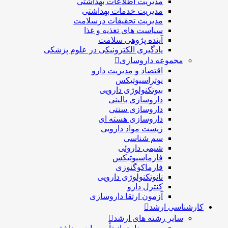
مدیریت اطلاعات بهداشتی
مدیریت خدمات بهداشتی
مدیریت تحقیقات درسلامت
سیاست های تغذیه و غذا
آینده پژوهی سلامت
یادگیری الکترونیکی در علوم پزشکی
مجموعه داروسازی
اقتصاد و مديريت دارو
نوتراسیوتیکس
بيوتكنولوژی دارویی
داروسازی بالينی
داروسازی سنتی
داروسازی هسته ای
زیست مواد دارویی
سم شناسی
شيمی داروئی
فارماسيوتيكس
فارماكوگنوزی
نانوتکنولوژی دارویی
كنترل دارو
آزمون ارتقا داروسازی
کارشناسی ارشد
سایر رشته های ارشد