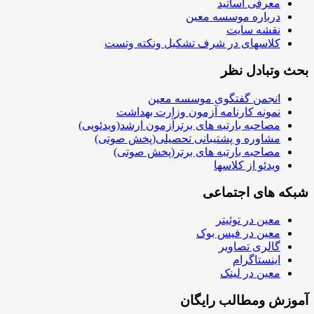
معرفی اساتید
درباره موسسه معین
نقشه سایت
کلاسهای در شرف تشکیل ونکته وتست
بحث وتبادل نظر
انجمن گفتگوی موسسه معین
نمونه کارنامه آزمون وزارت بهداشت
مصاحبه بارتبه های برترآزمون ارشد(ویدئویی)
مشاوره و پشتیبانی تحصیلی(پخش صوتی)
مصاحبه بارتبه های برتر(پخش صوتی)
ویدئو از کلاسها
شبکه های اجتماعی
معین در توئیتر
معین در فیس بوک
گالری تصاویر
اینستاگرام
معین در لینک
آموزش ومطالب رایگان