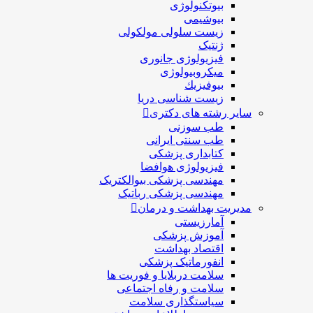
بیوتکنولوژی
بیوشیمی
زیست سلولی مولکولی
ژنتیک
فیزیولوژی جانوری
میکروبیولوژی
بيوفيزيك
زیست شناسی دریا
سایر رشته های دکتری
طب سوزنی
طب سنتی ایرانی
کتابداری پزشکی
فیزیولوژی هوافضا
مهندسی پزشکی بیوالکتریک
مهندسی پزشکی رباتیک
مدیریت بهداشت و درمان
آمارزیستی
آموزش پزشکی
اقتصاد بهداشت
انفورماتیک پزشکی
سلامت دربلايا و فوريت ها
سلامت و رفاه اجتماعی
سیاستگذاری سلامت