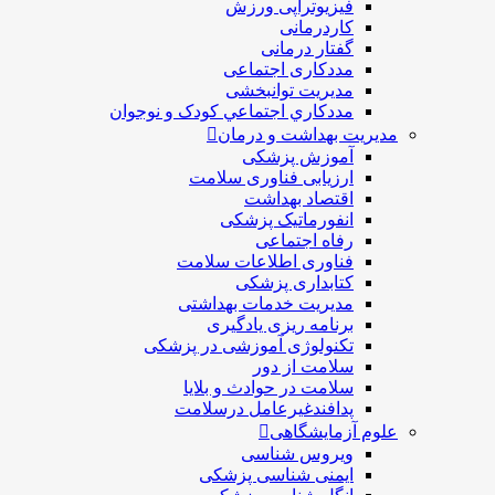
فیزیوتراپی ورزش
کاردرمانی
گفتار درمانی
مددکاری اجتماعی
مديريت توانبخشی
مددکاري اجتماعي کودک و نوجوان
مدیریت بهداشت و درمان
آموزش پزشکی
ارزیابی فناوری سلامت
اقتصاد بهداشت
انفورماتیک پزشکی
رفاه اجتماعی
فناوری اطلاعات سلامت
کتابداری پزشکی
مديريت خدمات بهداشتی
برنامه ریزی یادگیری
تکنولوژی آموزشی در پزشکی
سلامت از دور
سلامت در حوادث و بلایا
پدافندغیرعامل درسلامت
علوم آزمایشگاهی
ویروس شناسی
ایمنی شناسی پزشكی