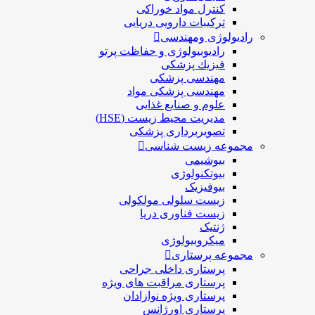
کنترل مواد خوراکی
ترکیبات دارویی دریایی
رادیولوژی ومهندسی
رادیوبیولوژی و حفاظت پرتو
فيزيك پزشکی
مهندسی پزشکی
مهندسی پزشکی مواد
علوم و صنايع غذایی
مدیریت محیط زیست (HSE)
تصویربرداری پزشکی
مجموعه زیست شناسی
بیوشیمی
بیوتکنولوژی
بیوفیزیک
زیست سلولی مولکولی
زیست فناوری دریا
ژنتیک
میکروبیولوژی
مجموعه پرستاری
پرستاری داخلی جراحی
پرستاری مراقبت های ويژه
پرستاری ويژه نوازادان
پرستاری اورژانس