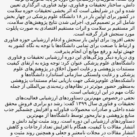
دانش، ساختار تحقیقات و فناوری، تولید فناوری، اثرگذاری تعیین
شده و این در شرایطی است که اثر بخشی تحقیقات حوزه سلامت
در کشور برای اولین بار در ۱۸ دانشگاه علوم پزشکی در چهار بخش
شامل اثر بر تصمیم‌گیری، اجرایی شدن نتایج پژوهش‌های سلامت،
اثر مستقیم بر سلامت و اثرات مستقیم اقتصادی به صورت پایلوت
مورد سنجش قرار گرفته است.
نجفی افزود: برای اولین بار سنجش و ادغام ارزشیابی حوزه فناوری
و ارتباط با صنعت برای تمامی دانشگاه‌ها با توجه به نگاه کشور به
جهش تولید و رفع موانع آن انجام پذیرفت.
وی درباره دیگر ویژگی‌های این دوره ارزشیابی تحقیقات و فناوری
دانشگاه‌های علوم پزشکی عنوان کرد: توجه ویژه به ارتقای کیفیت
مستندات پژوهشی و رعایت اصول اخلاق در پژوهش‌های علوم
پزشکی و رعایت وابستگی سازمانی استاندارد دانشگاه‌ها و
دانشکده‌های علوم‌پزشکی جهت بازیابی تمام مستندات پژوهشی
به‌منظور حضور موثرتر در نظام‌های رتبه‌بندی بین‌المللی از جمله
نکات مهم در این ارزشیابی است.
نجفی درخصوص مهم‌ترین دستاوردهای ارزشیابی فعالیت‌های
تحقیقات و فناوری سال ۱۳۹۹ گفت: رشد دو برابری فروش محقق
شده داخلی و صادرات محصولات فناورانه و افزایش چشمگیر جذب
منابع پژوهشی و نیازمحور توسط دانشگاه‌ها از مهم‌ترین
دستاوردهای ارزشیابی این دوره است. روند مثبت تولید دانش و
انتشار مقالات با کیفیت، همگام با افزایش تعداد ارجاعات و کاهش
انتشار مقالات در مجلات نامعتبر و جعلی و همچنین روند مثبت و