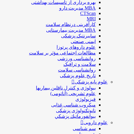
بهره برداری از تأسیسات بهداشتی
MBA مدیریت دارو
CTScan
MRI
کارآفرینی درنظام سلامت
MBA مدیریت بیمارستانی
سایبرنتیک پزشکی
ایمنی صنعتی
علوم داروهای پرتوزا
مطالعات اجتماعی مؤثر بر سلامت
روانشناسی ورزشی
سلامت و ترافیک
روانشناسی سلامت
تاریخ علوم پزشکی
علوم پایه پزشکی
بیولوژی و کنترل ناقلین بیماریها
علوم تشریحی (آناتومی)
فیزیولوژی
ميكروب شناسی غذایی
نانوتکنولوژی پزشکی
بيوانفورماتيك پزشكي
علوم دارویی
سم شناسی