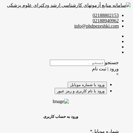
02188802153
02188940962
info@phdpezeshki.com
جستجو
ورود | ثبت نام
×
ورود با شماره موبایل
ورود با نام کاربری و رمز عبور
ورود به حساب کاربری
شماره موبایل
*