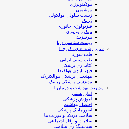
بیوتکنولوژی
بیوشیمی
زیست سلولی مولکولی
ژنتیک
فیزیولوژی جانوری
میکروبیولوژی
بيوفيزيك
زیست شناسی دریا
سایر رشته های دکتری
طب سوزنی
طب سنتی ایرانی
کتابداری پزشکی
فیزیولوژی هوافضا
مهندسی پزشکی بیوالکتریک
مهندسی پزشکی رباتیک
مدیریت بهداشت و درمان
آمارزیستی
آموزش پزشکی
اقتصاد بهداشت
انفورماتیک پزشکی
سلامت دربلايا و فوريت ها
سلامت و رفاه اجتماعی
سیاستگذاری سلامت