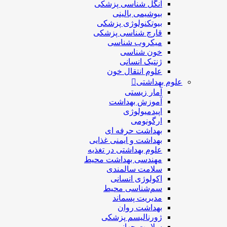
انگل شناسی پزشکی
بیوشیمی بالینی
بیوتکنولوژی پزشکی
قارچ شناسی پزشکی
ميكروب شناسی
خون شناسی
ژنتیک انسانی
علوم انتقال خون
علوم بهداشتی
آمار زیستی
آموزش بهداشت
اپیدمیولوژی
ارگونومی
بهداشت حرفه ای
بهداشت و ایمنی غذایی
علوم بهداشتی در تغذیه
مهندسی بهداشت محيط
سلامت سالمندی
اکولوژی انسانی
سم‌شناسی محیط
مدیریت پسماند
بهداشت روان
ژورنالیسم پزشکی
سلامت جهانی