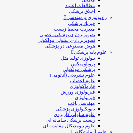
مطالعات اعتیاد
اخلاق پزشکی
رادیولوژی و مهندسی
فيزيك پزشکی
مدیریت محیط زیست
تصویربرداری پزشکی- عصبی
تصویربرداری-سلولی مولکولی
هوش مصنوعی در پزشکی
علوم پایه پزشکی
بیولوژی تولید مثل
پروتئومیکس
پزشکی مولکولی
علوم تشریحی (آناتومی)
علوم اعصاب
فارماکولوژی
فیزیولوژی ورزش
فیزیولوژی
مهندسی بافت
نانوتکنولوژی پزشکی
علوم سلولی کاربردی
زیست پزشکی سامانه ای
علوم بیومدیکال مقایسه ای
علوم آزمایشگاهی