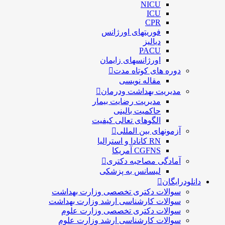
NICU
ICU
CPR
فوریتهای اورژانس
دیالیز
PACU
اورژانسهای زایمان
دوره های کوتاه مدت
مقاله نویسی
مدیریت بهداشت ودرمان
مديريت رضايت بيمار
حاكميت بالينی
الگوهای تعالی کيفيت
آزمونهای بین المللی
RN کانادا و استرالیا
CGFNS آمریکا
آمادگی مصاحبه دکتری
لیسانس به پزشکی
دانلودرایگان
سوالات دکتری تخصصی وزارت بهداشت
سوالات کارشناسی ارشد وزارت بهداشت
سوالات دکتری تخصصی وزارت علوم
سوالات کارشناسی ارشد وزارت علوم