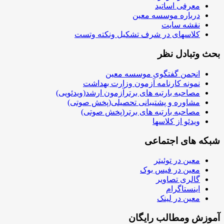
معرفی اساتید
درباره موسسه معین
نقشه سایت
کلاسهای در شرف تشکیل ونکته وتست
بحث وتبادل نظر
انجمن گفتگوی موسسه معین
نمونه کارنامه آزمون وزارت بهداشت
مصاحبه بارتبه های برترآزمون ارشد(ویدئویی)
مشاوره و پشتیبانی تحصیلی(پخش صوتی)
مصاحبه بارتبه های برتر(پخش صوتی)
ویدئو از کلاسها
شبکه های اجتماعی
معین در توئیتر
معین در فیس بوک
گالری تصاویر
اینستاگرام
معین در لینک
آموزش ومطالب رایگان