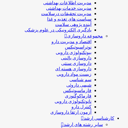
مدیریت اطلاعات بهداشتی
مدیریت خدمات بهداشتی
مدیریت تحقیقات درسلامت
سیاست های تغذیه و غذا
آینده پژوهی سلامت
یادگیری الکترونیکی در علوم پزشکی
مجموعه داروسازی
اقتصاد و مديريت دارو
نوتراسیوتیکس
بيوتكنولوژی دارویی
داروسازی بالينی
داروسازی سنتی
داروسازی هسته ای
زیست مواد دارویی
سم شناسی
شيمی داروئی
فارماسيوتيكس
فارماكوگنوزی
نانوتکنولوژی دارویی
كنترل دارو
آزمون ارتقا داروسازی
کارشناسی ارشد
سایر رشته های ارشد