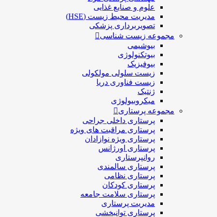
علوم و صنايع غذایی
مدیریت محیط زیست (HSE)
تصویربرداری پزشکی
مجموعه زیست شناسی
بیوشیمی
بیوتکنولوژی
بیوفیزیک
زیست سلولی مولکولی
زیست فناوری دریا
ژنتیک
میکروبیولوژی
مجموعه پرستاری
پرستاری داخلی جراحی
پرستاری مراقبت های ويژه
پرستاری ويژه نوازادان
پرستاری اورژانس
روانپرستاری
پرستاری سالمندی
پرستاری نظامی
پرستاری کودکان
پرستاری سلامت جامعه
مدیریت پرستاری
پرستاری توانبخشی