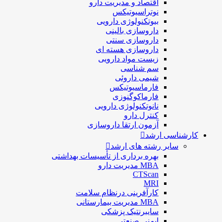
اقتصاد و مديريت دارو
نوتراسیوتیکس
بيوتكنولوژی دارویی
داروسازی بالينی
داروسازی سنتی
داروسازی هسته ای
زیست مواد دارویی
سم شناسی
شيمی داروئی
فارماسيوتيكس
فارماكوگنوزی
نانوتکنولوژی دارویی
كنترل دارو
آزمون ارتقا داروسازی
کارشناسی ارشد
سایر رشته های ارشد
بهره برداری از تأسیسات بهداشتی
MBA مدیریت دارو
CTScan
MRI
کارآفرینی درنظام سلامت
MBA مدیریت بیمارستانی
سایبرنتیک پزشکی
ایمنی صنعتی