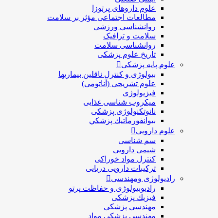
علوم داروهای پرتوزا
مطالعات اجتماعی مؤثر بر سلامت
روانشناسی ورزشی
سلامت و ترافیک
روانشناسی سلامت
تاریخ علوم پزشکی
علوم پایه پزشکی
بیولوژی و کنترل ناقلین بیماریها
علوم تشریحی (آناتومی)
فیزیولوژی
ميكروب شناسی غذایی
نانوتکنولوژی پزشکی
بيوانفورماتيك پزشكي
علوم دارویی
سم شناسی
شیمی دارویی
کنترل مواد خوراکی
ترکیبات دارویی دریایی
رادیولوژی ومهندسی
رادیوبیولوژی و حفاظت پرتو
فيزيك پزشکی
مهندسی پزشکی
مهندسی پزشکی مواد