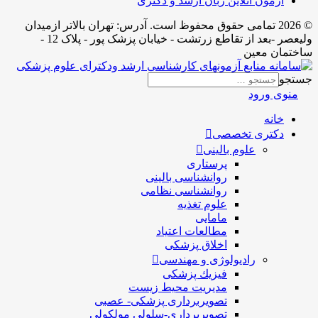
آزمون آنلاین زبان ارشد و دکتری
© 2026 تمامی حقوق محفوظ است. آدرس:‌ تهران بالاتر ازمیدان
ولیعصر -بعد از تقاطع زرتشت - خیابان پزشک پور - پلاک 12 -
ساختمان معین
جستجو
منوی ورود
خانه
دکتری تخصصی
علوم بالینی
پرستاری
روانشناسی بالینی
روانشناسی نظامی
علوم تغذیه
مامایی
مطالعات اعتیاد
اخلاق پزشکی
رادیولوژی و مهندسی
فيزيك پزشکی
مدیریت محیط زیست
تصویربرداری پزشکی- عصبی
تصویربرداری-سلولی مولکولی