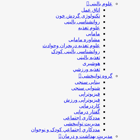
علوم بالینی
اتاق عمل
تکنولوژی گردش خون
روانشناسی بالینی
علوم تغذیه
مامایی
مشاوره مامایی
علوم تغذیه دربحران وحوادث
روانشناسی بالینی کودک
تغذیه بالینی
هوشبری
تغذيه ورزشي
گروه توانبخشی
بینایی سنجی
شنوایی سنجی
فیزیوتراپی
فیزیوتراپی ورزش
کاردرمانی
گفتار درمانی
مددکاری اجتماعی
مديريت توانبخشی
مددکاري اجتماعي کودک و نوجوان
مدیریت بهداشت و درمان