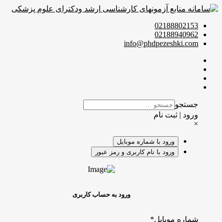
02188802153
02188940962
info@phdpezeshki.com
جستجو
ورود | ثبت نام
×
ورود با شماره موبایل
ورود با نام کاربری و رمز عبور
ورود به حساب کاربری
شماره موبایل
*