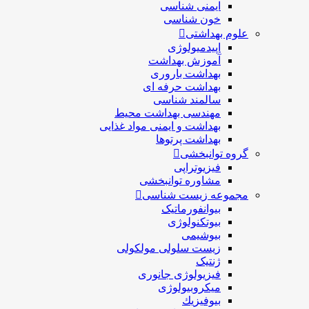
ایمنی شناسی
خون شناسی
علوم بهداشتی
اپیدمیولوژی
آموزش بهداشت
بهداشت باروری
بهداشت حرفه ای
سالمند شناسی
مهندسی بهداشت محيط
بهداشت و ایمنی مواد غذایی
بهداشت پرتوها
گروه توانبخشی
فیزیوتراپی
مشاوره توانبخشی
مجموعه زیست شناسی
بیوانفورماتیک
بیوتکنولوژی
بیوشیمی
زیست سلولی مولکولی
ژنتیک
فیزیولوژی جانوری
میکروبیولوژی
بيوفيزيك