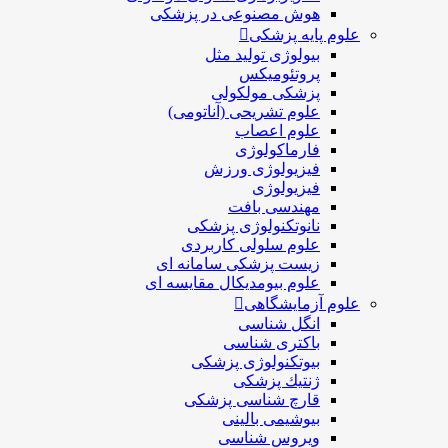
هوش مصنوعی در پزشکی
علوم پایه پزشکی
بیولوژی تولید مثل
پروتئومیکس
پزشکی مولکولی
علوم تشریحی (آناتومی)
علوم اعصاب
فارماکولوژی
فیزیولوژی ورزش
فیزیولوژی
مهندسی بافت
نانوتکنولوژی پزشکی
علوم سلولی کاربردی
زیست پزشکی سامانه ای
علوم بیومدیکال مقایسه ای
علوم آزمایشگاهی
انگل شناسی
باکتری شناسی
بیوتکنولوژی پزشکی
ژنتيك پزشکی
قارچ شناسی پزشكی
بیوشیمی بالینی
ویروس شناسی