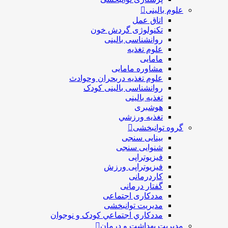
علوم بالینی
اتاق عمل
تکنولوژی گردش خون
روانشناسی بالینی
علوم تغذیه
مامایی
مشاوره مامایی
علوم تغذیه دربحران وحوادث
روانشناسی بالینی کودک
تغذیه بالینی
هوشبری
تغذيه ورزشي
گروه توانبخشی
بینایی سنجی
شنوایی سنجی
فیزیوتراپی
فیزیوتراپی ورزش
کاردرمانی
گفتار درمانی
مددکاری اجتماعی
مديريت توانبخشی
مددکاري اجتماعي کودک و نوجوان
مدیریت بهداشت و درمان