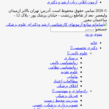
آزمون آنلاین زبان ارشد و دکتری
© 2026 تمامی حقوق محفوظ است. آدرس:‌ تهران بالاتر ازمیدان
ولیعصر -بعد از تقاطع زرتشت - خیابان پزشک پور - پلاک 12 -
ساختمان معین
جستجو
منوی ورود
خانه
دکتری تخصصی
علوم بالینی
پرستاری
روانشناسی بالینی
روانشناسی نظامی
علوم تغذیه
مامایی
مطالعات اعتیاد
اخلاق پزشکی
رادیولوژی و مهندسی
فيزيك پزشکی
مدیریت محیط زیست
تصویربرداری پزشکی- عصبی