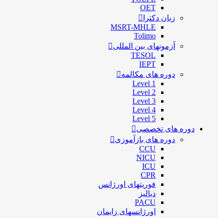
OET
زبان دکترا
MSRT-MHLE
Tolimo
آزمونهای بین المللی
TESOL
IEPT
دوره های مکالمه
Level 1
Level 2
Level 3
Level 4
Level 5
دوره های تخصصی
دوره های بازآموزی
CCU
NICU
ICU
CPR
فوریتهای اورژانس
دیالیز
PACU
اورژانسهای زایمان