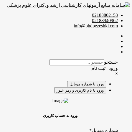
02188802153
02188940962
info@phdpezeshki.com
جستجو
ورود | ثبت نام
×
ورود با شماره موبایل
ورود با نام کاربری و رمز عبور
ورود به حساب کاربری
شماره موبایل
*