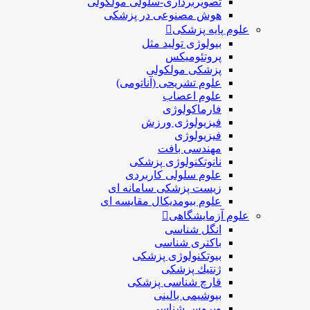
تصویربرداری-سلولی مولکولی
هوش مصنوعی در پزشکی
علوم پایه پزشکی
بیولوژی تولید مثل
پروتئومیکس
پزشکی مولکولی
علوم تشریحی (آناتومی)
علوم اعصاب
فارماکولوژی
فیزیولوژی ورزش
فیزیولوژی
مهندسی بافت
نانوتکنولوژی پزشکی
علوم سلولی کاربردی
زیست پزشکی سامانه ای
علوم بیومدیکال مقایسه ای
علوم آزمایشگاهی
انگل شناسی
باکتری شناسی
بیوتکنولوژی پزشکی
ژنتيك پزشکی
قارچ شناسی پزشكی
بیوشیمی بالینی
ویروس شناسی