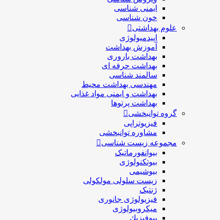
ایمنی شناسی
خون شناسی
علوم بهداشتی
اپیدمیولوژی
آموزش بهداشت
بهداشت باروری
بهداشت حرفه ای
سالمند شناسی
مهندسی بهداشت محيط
بهداشت و ایمنی مواد غذایی
بهداشت پرتوها
گروه توانبخشی
فیزیوتراپی
مشاوره توانبخشی
مجموعه زیست شناسی
بیوانفورماتیک
بیوتکنولوژی
بیوشیمی
زیست سلولی مولکولی
ژنتیک
فیزیولوژی جانوری
میکروبیولوژی
بيوفيزيك