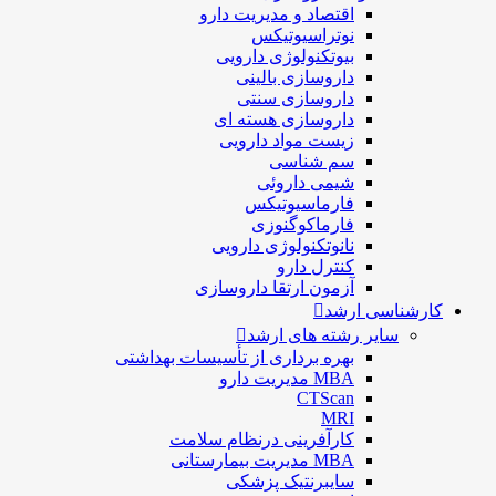
اقتصاد و مديريت دارو
نوتراسیوتیکس
بيوتكنولوژی دارویی
داروسازی بالينی
داروسازی سنتی
داروسازی هسته ای
زیست مواد دارویی
سم شناسی
شيمی داروئی
فارماسيوتيكس
فارماكوگنوزی
نانوتکنولوژی دارویی
كنترل دارو
آزمون ارتقا داروسازی
کارشناسی ارشد
سایر رشته های ارشد
بهره برداری از تأسیسات بهداشتی
MBA مدیریت دارو
CTScan
MRI
کارآفرینی درنظام سلامت
MBA مدیریت بیمارستانی
سایبرنتیک پزشکی