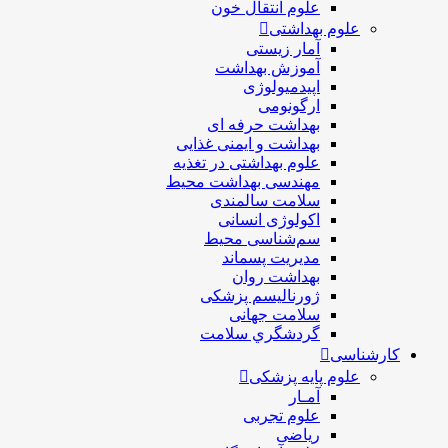
علوم انتقال خون
علوم بهداشتی
آمار زیستی
آموزش بهداشت
اپیدمیولوژی
ارگونومی
بهداشت حرفه ای
بهداشت و ایمنی غذایی
علوم بهداشتی در تغذیه
مهندسی بهداشت محيط
سلامت سالمندی
اکولوژی انسانی
سم‌شناسی محیط
مدیریت پسماند
بهداشت روان
ژورنالیسم پزشکی
سلامت جهانی
گردشگري سلامت
کارشناسی
علوم پایه پزشکی
آمـار
علوم تجربی
ریاضی