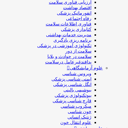
ارزیابی فناوری سلامت
اقتصاد بهداشت
انفورماتیک پزشکی
رفاه اجتماعی
فناوری اطلاعات سلامت
کتابداری پزشکی
مديريت خدمات بهداشتی
برنامه ریزی یادگیری
تکنولوژی آموزشی در پزشکی
سلامت از دور
سلامت در حوادث و بلایا
پدافندغیرعامل درسلامت
علوم آزمایشگاهی
ویروس شناسی
ایمنی شناسی پزشكی
انگل شناسی پزشکی
بیوشیمی بالینی
بیوتکنولوژی پزشکی
قارچ شناسی پزشکی
ميكروب شناسی
خون شناسی
ژنتیک انسانی
علوم انتقال خون