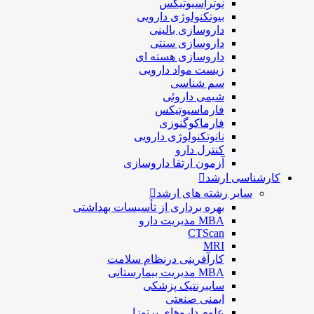
نوتراسیوتیکس
بيوتكنولوژی دارویی
داروسازی بالينی
داروسازی سنتی
داروسازی هسته ای
زیست مواد دارویی
سم شناسی
شيمی داروئی
فارماسيوتيكس
فارماكوگنوزی
نانوتکنولوژی دارویی
كنترل دارو
آزمون ارتقا داروسازی
کارشناسی ارشد
سایر رشته های ارشد
بهره برداری از تأسیسات بهداشتی
MBA مدیریت دارو
CTScan
MRI
کارآفرینی درنظام سلامت
MBA مدیریت بیمارستانی
سایبرنتیک پزشکی
ایمنی صنعتی
علوم داروهای پرتوزا