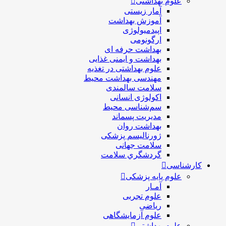
علوم بهداشتی
آمار زیستی
آموزش بهداشت
اپیدمیولوژی
ارگونومی
بهداشت حرفه ای
بهداشت و ایمنی غذایی
علوم بهداشتی در تغذیه
مهندسی بهداشت محيط
سلامت سالمندی
اکولوژی انسانی
سم‌شناسی محیط
مدیریت پسماند
بهداشت روان
ژورنالیسم پزشکی
سلامت جهانی
گردشگري سلامت
کارشناسی
علوم پایه پزشکی
آمـار
علوم تجربی
ریاضی
علوم آزمایشگاهی
علوم بهداشتی