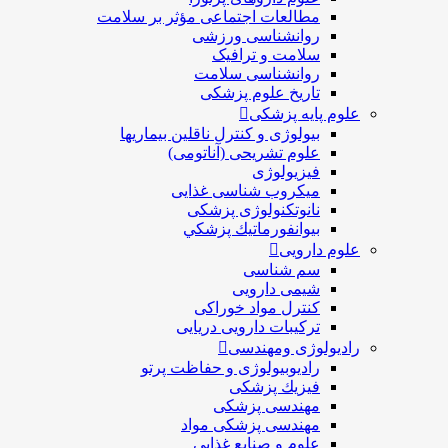
مطالعات اجتماعی مؤثر بر سلامت
روانشناسی ورزشی
سلامت و ترافیک
روانشناسی سلامت
تاریخ علوم پزشکی
علوم پایه پزشکی
بیولوژی و کنترل ناقلین بیماریها
علوم تشریحی (آناتومی)
فیزیولوژی
ميكروب شناسی غذایی
نانوتکنولوژی پزشکی
بيوانفورماتيك پزشكي
علوم دارویی
سم شناسی
شیمی دارویی
کنترل مواد خوراکی
ترکیبات دارویی دریایی
رادیولوژی ومهندسی
رادیوبیولوژی و حفاظت پرتو
فيزيك پزشکی
مهندسی پزشکی
مهندسی پزشکی مواد
علوم و صنايع غذایی