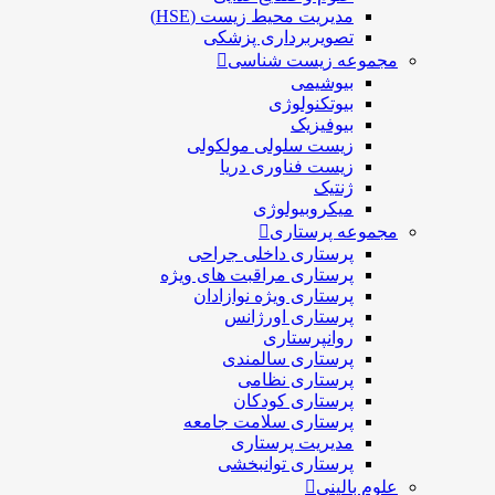
مدیریت محیط زیست (HSE)
تصویربرداری پزشکی
مجموعه زیست شناسی
بیوشیمی
بیوتکنولوژی
بیوفیزیک
زیست سلولی مولکولی
زیست فناوری دریا
ژنتیک
میکروبیولوژی
مجموعه پرستاری
پرستاری داخلی جراحی
پرستاری مراقبت های ويژه
پرستاری ويژه نوازادان
پرستاری اورژانس
روانپرستاری
پرستاری سالمندی
پرستاری نظامی
پرستاری کودکان
پرستاری سلامت جامعه
مدیریت پرستاری
پرستاری توانبخشی
علوم بالینی