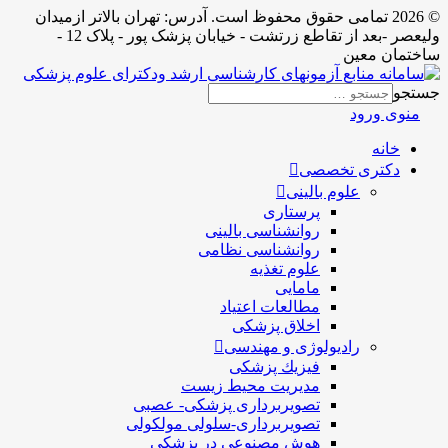
© 2026 تمامی حقوق محفوظ است. آدرس:‌ تهران بالاتر ازمیدان
ولیعصر -بعد از تقاطع زرتشت - خیابان پزشک پور - پلاک 12 -
ساختمان معین
جستجو
منوی ورود
خانه
دکتری تخصصی
علوم بالینی
پرستاری
روانشناسی بالینی
روانشناسی نظامی
علوم تغذیه
مامایی
مطالعات اعتیاد
اخلاق پزشکی
رادیولوژی و مهندسی
فيزيك پزشکی
مدیریت محیط زیست
تصویربرداری پزشکی- عصبی
تصویربرداری-سلولی مولکولی
هوش مصنوعی در پزشکی