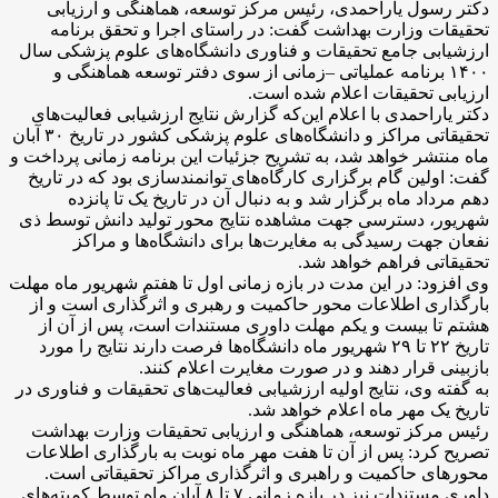
دکتر رسول یاراحمدی، رئیس مرکز توسعه، هماهنگی و ارزیابی
تحقیقات وزارت بهداشت گفت: در راستای اجرا و تحقق برنامه
ارزشیابی جامع تحقیقات و فناوری دانشگاه‌های علوم پزشکی سال
۱۴۰۰ برنامه عملیاتی –زمانی از سوی دفتر توسعه هماهنگی و
ارزیابی تحقیقات اعلام شده است.
دکتر یاراحمدی با اعلام این‌که گزارش نتایج ارزشیابی فعالیت‌های
تحقیقاتی مراکز و دانشگاه‌های علوم پزشکی کشور در تاریخ ۳۰ آبان
ماه منتشر خواهد شد، به تشریح جزئیات این برنامه زمانی پرداخت و
گفت: اولین گام برگزاری کارگاه‌های توانمندسازی بود که در تاریخ
دهم مرداد ماه برگزار شد و به دنبال آن در تاریخ یک تا پانزده
شهریور، دسترسی جهت مشاهده نتایج محور تولید دانش توسط ذی
نفعان جهت رسیدگی به مغایرت‌ها برای دانشگاه‌ها و مراکز
تحقیقاتی فراهم خواهد شد.
وی افزود: در این مدت در بازه زمانی اول تا هفتم شهریور ماه مهلت
بارگذاری اطلاعات محور حاکمیت و رهبری و اثرگذاری است و از
هشتم تا بیست و یکم مهلت داوری مستندات است، پس از آن از
تاریخ ۲۲ تا ۲۹ شهریور ماه دانشگاه‌ها فرصت دارند نتایج را مورد
بازبینی قرار دهند و در صورت مغایرت اعلام کنند.
به گفته وی، نتایج اولیه ارزشیابی فعالیت‌های تحقیقات و فناوری در
تاریخ یک مهر ماه اعلام خواهد شد.
رئیس مرکز توسعه، هماهنگی و ارزیابی تحقیقات وزارت بهداشت
تصریح کرد: پس از آن تا هفت مهر ماه نوبت به بارگذاری اطلاعات
محورهای حاکمیت و راهبری و اثرگذاری مراکز تحقیقاتی است.
داوری مستندات نیز در بازه زمانی ۷ تا ۸ آبان ماه توسط کمیته‌های