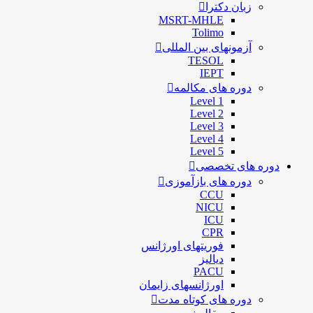
زبان دکترا
MSRT-MHLE
Tolimo
آزمونهای بین المللی
TESOL
IEPT
دوره های مکالمه
Level 1
Level 2
Level 3
Level 4
Level 5
دوره های تخصصی
دوره های بازآموزی
CCU
NICU
ICU
CPR
فوریتهای اورژانس
دیالیز
PACU
اورژانسهای زایمان
دوره های کوتاه مدت