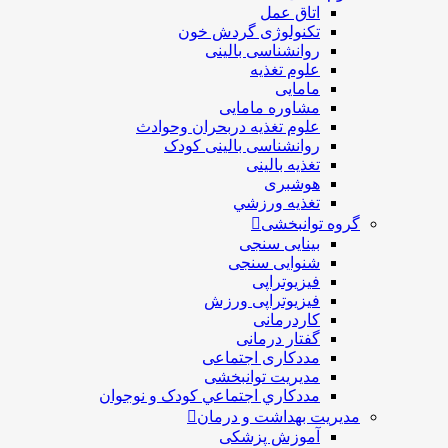
اتاق عمل
تکنولوژی گردش خون
روانشناسی بالینی
علوم تغذیه
مامایی
مشاوره مامایی
علوم تغذیه دربحران وحوادث
روانشناسی بالینی کودک
تغذیه بالینی
هوشبری
تغذيه ورزشي
گروه توانبخشی
بینایی سنجی
شنوایی سنجی
فیزیوتراپی
فیزیوتراپی ورزش
کاردرمانی
گفتار درمانی
مددکاری اجتماعی
مديريت توانبخشی
مددکاري اجتماعي کودک و نوجوان
مدیریت بهداشت و درمان
آموزش پزشکی