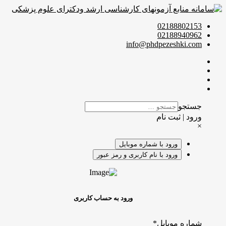
02188802153
02188940962
info@phdpezeshki.com
جستجو
ورود | ثبت نام
×
ورود با شماره موبایل
ورود با نام کاربری و رمز عبور
ورود به حساب کاربری
شماره موبایل
*