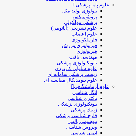
علوم پایه پزشکی
بیولوژی تولید مثل
پروتئومیکس
پزشکی مولکولی
علوم تشریحی (آناتومی)
علوم اعصاب
فارماکولوژی
فیزیولوژی ورزش
فیزیولوژی
مهندسی بافت
نانوتکنولوژی پزشکی
علوم سلولی کاربردی
زیست پزشکی سامانه ای
علوم بیومدیکال مقایسه ای
علوم آزمایشگاهی
انگل شناسی
باکتری شناسی
بیوتکنولوژی پزشکی
ژنتيك پزشکی
قارچ شناسی پزشكی
بیوشیمی بالینی
ویروس شناسی
ایمنی شناسی