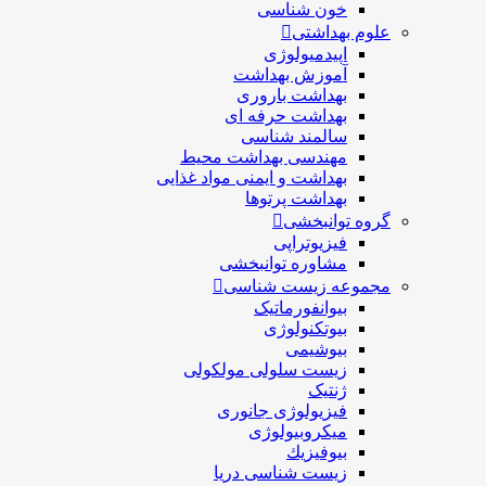
خون شناسی
علوم بهداشتی
اپیدمیولوژی
آموزش بهداشت
بهداشت باروری
بهداشت حرفه ای
سالمند شناسی
مهندسی بهداشت محيط
بهداشت و ایمنی مواد غذایی
بهداشت پرتوها
گروه توانبخشی
فیزیوتراپی
مشاوره توانبخشی
مجموعه زیست شناسی
بیوانفورماتیک
بیوتکنولوژی
بیوشیمی
زیست سلولی مولکولی
ژنتیک
فیزیولوژی جانوری
میکروبیولوژی
بيوفيزيك
زیست شناسی دریا