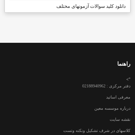
دانلود کلید سوالات آزمونهای مختلف
راهنما
">
دفتر مرکزی : 02188940962
معرفی اساتید
درباره موسسه معین
نقشه سایت
کلاسهای در شرف تشکیل ونکته وتست