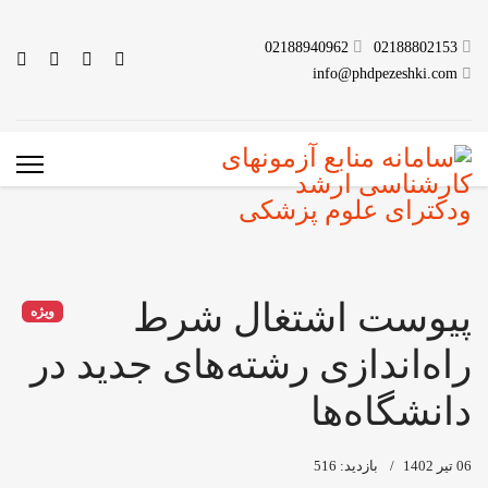
02188940962
02188802153
info@phdpezeshki.com
پیوست اشتغال شرط
ویژه
راه‌اندازی رشته‌های جدید در
دانشگاه‌ها
06 تیر 1402
بازدید: 516