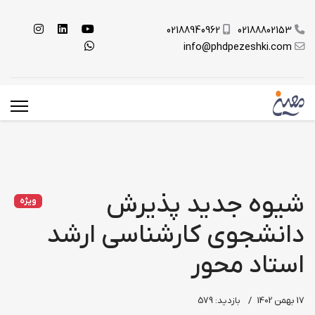
02188940962
02188802153
info@phdpezeshki.com
شیوه جدید پذیرش
ویژه
دانشجوی کارشناسی ارشد
استاد محور
17 بهمن 1402
بازدید: 579