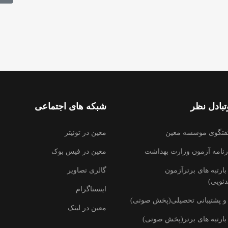
بادل نظر
شبکه های اجتماعی
فتگوی موسسه معین
معین در توئیتر
رنامه آزمون وزارت بهداشت
معین در فیس بوک
ارتبه های برترآزمون
گالری تصاویر
ئویی)
اینستاگرام
و پشتیبانی تحصیلی(پخش صوتی)
معین در لینک
بارتبه های برتر(پخش صوتی)