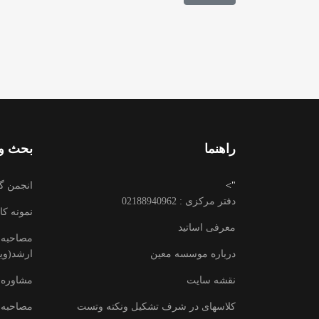
راهنما
بحث وت
">
انجمن گ
دفتر مرکزی : 02188940962
نمونه کا
معرفی اساتید
مصاحبه ب
درباره موسسه معین
ارشد(وید
نقشه سایت
مشاوره 
کلاسهای در شرف تشکیل ونکته وتست
مصاحبه 