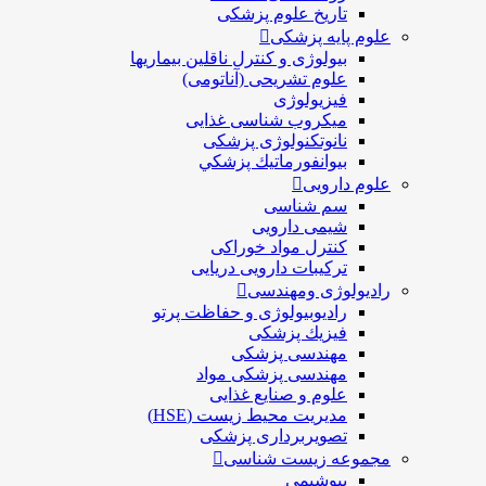
تاریخ علوم پزشکی
علوم پایه پزشکی
بیولوژی و کنترل ناقلین بیماریها
علوم تشریحی (آناتومی)
فیزیولوژی
ميكروب شناسی غذایی
نانوتکنولوژی پزشکی
بيوانفورماتيك پزشكي
علوم دارویی
سم شناسی
شیمی دارویی
کنترل مواد خوراکی
ترکیبات دارویی دریایی
رادیولوژی ومهندسی
رادیوبیولوژی و حفاظت پرتو
فيزيك پزشکی
مهندسی پزشکی
مهندسی پزشکی مواد
علوم و صنايع غذایی
مدیریت محیط زیست (HSE)
تصویربرداری پزشکی
مجموعه زیست شناسی
بیوشیمی