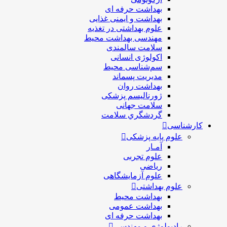
بهداشت حرفه ای
بهداشت و ایمنی غذایی
علوم بهداشتی در تغذیه
مهندسی بهداشت محيط
سلامت سالمندی
اکولوژی انسانی
سم‌شناسی محیط
مدیریت پسماند
بهداشت روان
ژورنالیسم پزشکی
سلامت جهانی
گردشگري سلامت
کارشناسی
علوم پایه پزشکی
آمـار
علوم تجربی
ریاضی
علوم آزمایشگاهی
علوم بهداشتی
بهداشت محیط
بهداشت عمومی
بهداشت حرفه ای
رادیولوژی و مهندسی