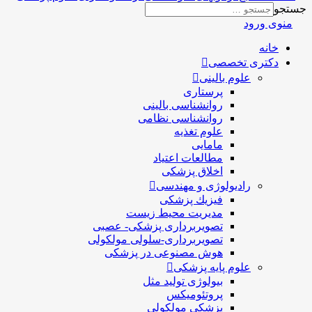
جستجو
منوی ورود
خانه
دکتری تخصصی
علوم بالینی
پرستاری
روانشناسی بالینی
روانشناسی نظامی
علوم تغذیه
مامایی
مطالعات اعتیاد
اخلاق پزشکی
رادیولوژی و مهندسی
فيزيك پزشکی
مدیریت محیط زیست
تصویربرداری پزشکی- عصبی
تصویربرداری-سلولی مولکولی
هوش مصنوعی در پزشکی
علوم پایه پزشکی
بیولوژی تولید مثل
پروتئومیکس
پزشکی مولکولی