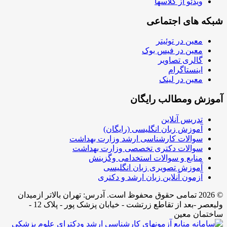
ویدئو از کلاسها
شبکه های اجتماعی
معین در توئیتر
معین در فیس بوک
گالری تصاویر
اینستاگرام
معین در لینک
آموزش ومطالب رایگان
تدریس آنلاین
آموزش زبان انگلیسی (رایگان)
سوالات کارشناسی ارشد وزارت بهداشت
سوالات دکتری تخصصی وزارت بهداشت
منابع و سوالات استخدامی وگزینش
آموزش تصویری زبان انگلیسی
آزمون آنلاین زبان ارشد و دکتری
© 2026 تمامی حقوق محفوظ است. آدرس:‌ تهران بالاتر ازمیدان
ولیعصر -بعد از تقاطع زرتشت - خیابان پزشک پور - پلاک 12 -
ساختمان معین