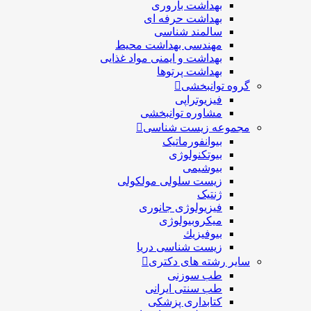
بهداشت باروری
بهداشت حرفه ای
سالمند شناسی
مهندسی بهداشت محيط
بهداشت و ایمنی مواد غذایی
بهداشت پرتوها
گروه توانبخشی
فیزیوتراپی
مشاوره توانبخشی
مجموعه زیست شناسی
بیوانفورماتیک
بیوتکنولوژی
بیوشیمی
زیست سلولی مولکولی
ژنتیک
فیزیولوژی جانوری
میکروبیولوژی
بيوفيزيك
زیست شناسی دریا
سایر رشته های دکتری
طب سوزنی
طب سنتی ایرانی
کتابداری پزشکی