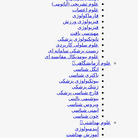
علوم تشریحی (آناتومی)
علوم اعصاب
فارماکولوژی
فیزیولوژی ورزش
فیزیولوژی
مهندسی بافت
نانوتکنولوژی پزشکی
علوم سلولی کاربردی
زیست پزشکی سامانه ای
علوم بیومدیکال مقایسه ای
علوم آزمایشگاهی
انگل شناسی
باکتری شناسی
بیوتکنولوژی پزشکی
ژنتيك پزشکی
قارچ شناسی پزشكی
بیوشیمی بالینی
ویروس شناسی
ایمنی شناسی
خون شناسی
علوم بهداشتی
اپیدمیولوژی
آموزش بهداشت