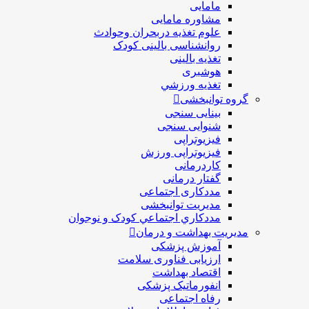
مامایی
مشاوره مامایی
علوم تغذیه دربحران وحوادث
روانشناسی بالینی کودک
تغذیه بالینی
هوشبری
تغذيه ورزشي
گروه توانبخشی
بینایی سنجی
شنوایی سنجی
فیزیوتراپی
فیزیوتراپی ورزش
کاردرمانی
گفتار درمانی
مددکاری اجتماعی
مديريت توانبخشی
مددکاري اجتماعي کودک و نوجوان
مدیریت بهداشت و درمان
آموزش پزشکی
ارزیابی فناوری سلامت
اقتصاد بهداشت
انفورماتیک پزشکی
رفاه اجتماعی