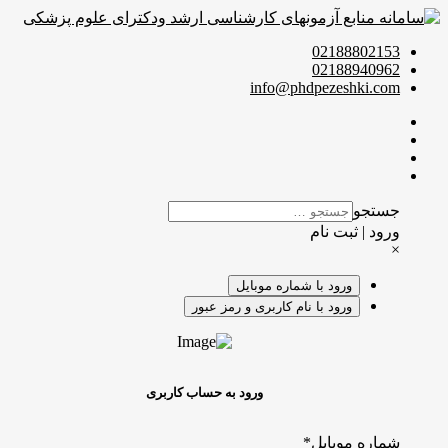
02188802153
02188940962
info@phdpezeshki.com
جستجو
ورود | ثبت نام
×
ورود با شماره موبایل
ورود با نام کاربری و رمز عبور
ورود به حساب کاربری
شماره موبایل
*