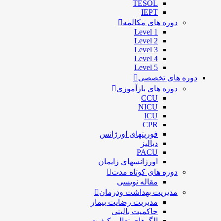
TESOL
IEPT
دوره های مکالمه
Level 1
Level 2
Level 3
Level 4
Level 5
دوره های تخصصی
دوره های بازآموزی
CCU
NICU
ICU
CPR
فوریتهای اورژانس
دیالیز
PACU
اورژانسهای زایمان
دوره های کوتاه مدت
مقاله نویسی
مدیریت بهداشت ودرمان
مديريت رضايت بيمار
حاكميت بالينی
الگوهای تعالی کيفيت