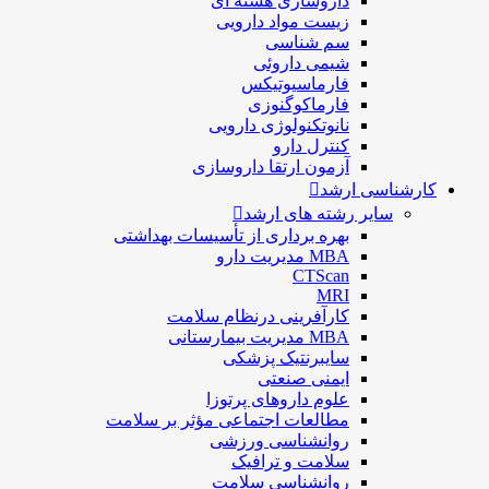
داروسازی هسته ای
زیست مواد دارویی
سم شناسی
شيمی داروئی
فارماسيوتيكس
فارماكوگنوزی
نانوتکنولوژی دارویی
كنترل دارو
آزمون ارتقا داروسازی
کارشناسی ارشد
سایر رشته های ارشد
بهره برداری از تأسیسات بهداشتی
MBA مدیریت دارو
CTScan
MRI
کارآفرینی درنظام سلامت
MBA مدیریت بیمارستانی
سایبرنتیک پزشکی
ایمنی صنعتی
علوم داروهای پرتوزا
مطالعات اجتماعی مؤثر بر سلامت
روانشناسی ورزشی
سلامت و ترافیک
روانشناسی سلامت