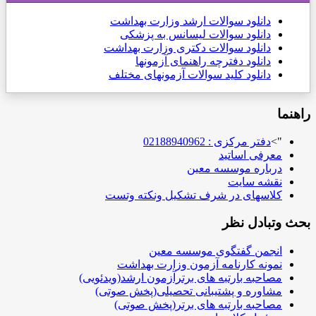
دانلود
سوالات ارشد وزارت بهداشت
دانلود سوالات لیسانس به پزشکی
دانلود سوالات دکتری وزارت بهداشت
دانلود دفترچه راهنمای آزمونها
دانلود کلید سوالات آزمونهای مختلف
راهنما
">
دفتر مرکزی : 02188940962
معرفی اساتید
درباره موسسه معین
نقشه سایت
کلاسهای در شرف تشکیل ونکته وتست
بحث وتبادل نظر
انجمن گفتگوی موسسه معین
نمونه کارنامه آزمون وزارت بهداشت
مصاحبه بارتبه های برترآزمون ارشد(ویدئویی)
مشاوره و پشتیبانی تحصیلی(پخش صوتی)
مصاحبه بارتبه های برتر(پخش صوتی)