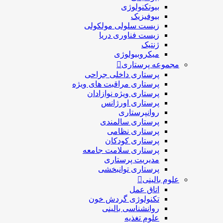
بیوتکنولوژی
بیوفیزیک
زیست سلولی مولکولی
زیست فناوری دریا
ژنتیک
میکروبیولوژی
مجموعه پرستاری
پرستاری داخلی جراحی
پرستاری مراقبت های ويژه
پرستاری ويژه نوازادان
پرستاری اورژانس
روانپرستاری
پرستاری سالمندی
پرستاری نظامی
پرستاری کودکان
پرستاری سلامت جامعه
مدیریت پرستاری
پرستاری توانبخشی
علوم بالینی
اتاق عمل
تکنولوژی گردش خون
روانشناسی بالینی
علوم تغذیه