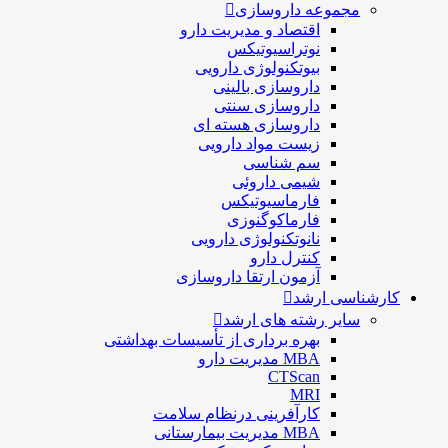
مجموعه داروسازی
اقتصاد و مديريت دارو
نوتراسیوتیکس
بيوتكنولوژی دارویی
داروسازی بالينی
داروسازی سنتی
داروسازی هسته ای
زیست مواد دارویی
سم شناسی
شيمی داروئی
فارماسيوتيكس
فارماكوگنوزی
نانوتکنولوژی دارویی
كنترل دارو
آزمون ارتقا داروسازی
کارشناسی ارشد
سایر رشته های ارشد
بهره برداری از تأسیسات بهداشتی
MBA مدیریت دارو
CTScan
MRI
کارآفرینی درنظام سلامت
MBA مدیریت بیمارستانی