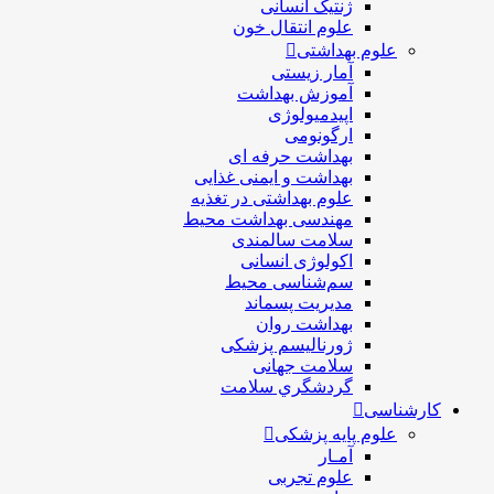
ژنتیک انسانی
علوم انتقال خون
علوم بهداشتی
آمار زیستی
آموزش بهداشت
اپیدمیولوژی
ارگونومی
بهداشت حرفه ای
بهداشت و ایمنی غذایی
علوم بهداشتی در تغذیه
مهندسی بهداشت محيط
سلامت سالمندی
اکولوژی انسانی
سم‌شناسی محیط
مدیریت پسماند
بهداشت روان
ژورنالیسم پزشکی
سلامت جهانی
گردشگري سلامت
کارشناسی
علوم پایه پزشکی
آمـار
علوم تجربی