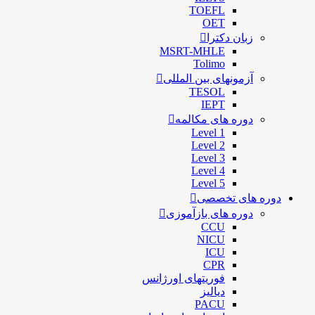
TOEFL
OET
زبان دکترا
MSRT-MHLE
Tolimo
آزمونهای بین المللی
TESOL
IEPT
دوره های مکالمه
Level 1
Level 2
Level 3
Level 4
Level 5
دوره های تخصصی
دوره های بازآموزی
CCU
NICU
ICU
CPR
فوریتهای اورژانس
دیالیز
PACU