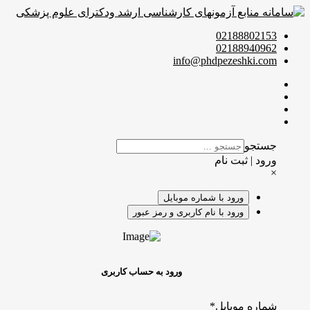
02188802153
02188940962
info@phdpezeshki.com
جستجو
ورود | ثبت نام
×
ورود با شماره موبایل
ورود با نام کاربری و رمز عبور
ورود به حساب کاربری
شماره موبایل
*