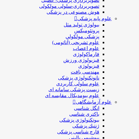
تصویربرداری پزشکی- عصبی
تصویربرداری-سلولی مولکولی
هوش مصنوعی در پزشکی
علوم پایه پزشکی
بیولوژی تولید مثل
پروتئومیکس
پزشکی مولکولی
علوم تشریحی (آناتومی)
علوم اعصاب
فارماکولوژی
فیزیولوژی ورزش
فیزیولوژی
مهندسی بافت
نانوتکنولوژی پزشکی
علوم سلولی کاربردی
زیست پزشکی سامانه ای
علوم بیومدیکال مقایسه ای
علوم آزمایشگاهی
انگل شناسی
باکتری شناسی
بیوتکنولوژی پزشکی
ژنتيك پزشکی
قارچ شناسی پزشكی
بیوشیمی بالینی