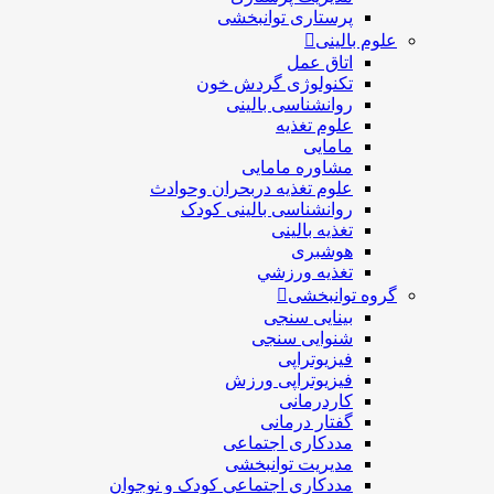
پرستاری توانبخشی
علوم بالینی
اتاق عمل
تکنولوژی گردش خون
روانشناسی بالینی
علوم تغذیه
مامایی
مشاوره مامایی
علوم تغذیه دربحران وحوادث
روانشناسی بالینی کودک
تغذیه بالینی
هوشبری
تغذيه ورزشي
گروه توانبخشی
بینایی سنجی
شنوایی سنجی
فیزیوتراپی
فیزیوتراپی ورزش
کاردرمانی
گفتار درمانی
مددکاری اجتماعی
مديريت توانبخشی
مددکاري اجتماعي کودک و نوجوان