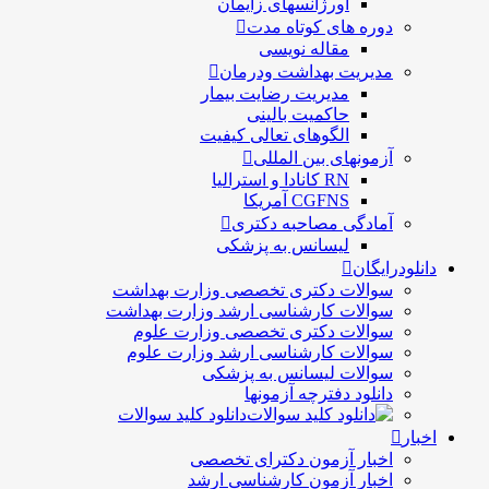
اورژانسهای زایمان
دوره های کوتاه مدت
مقاله نویسی
مدیریت بهداشت ودرمان
مديريت رضايت بيمار
حاكميت بالينی
الگوهای تعالی کيفيت
آزمونهای بین المللی
RN کانادا و استرالیا
CGFNS آمریکا
آمادگی مصاحبه دکتری
لیسانس به پزشکی
دانلودرایگان
سوالات دکتری تخصصی وزارت بهداشت
سوالات کارشناسی ارشد وزارت بهداشت
سوالات دکتری تخصصی وزارت علوم
سوالات کارشناسی ارشد وزارت علوم
سوالات لیسانس به پزشکی
دانلود دفترچه آزمونها
دانلود کلید سوالات
اخبار
اخبار آزمون دکترای تخصصی
اخبار آزمون کارشناسی ارشد