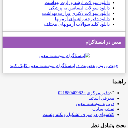
دانلود
سوالات ارشد وزارت بهداشت
دانلود سوالات لیسانس به پزشکی
دانلود سوالات دکتری وزارت بهداشت
دانلود دفترچه راهنمای آزمونها
دانلود کلید سوالات آزمونهای مختلف
معین در اینستاگرام
جهت ورود وعضویت دراینستاگرام موسسه معین کلیک کنید
اهنما
">
دفتر مرکزی : 02188940962
معرفی اساتید
درباره موسسه معین
نقشه سایت
کلاسهای در شرف تشکیل ونکته وتست
حث وتبادل نظر