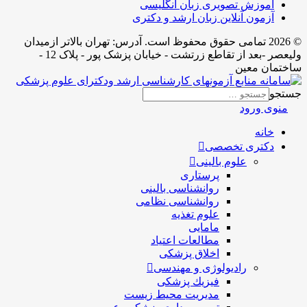
آموزش تصویری زبان انگلیسی
آزمون آنلاین زبان ارشد و دکتری
© 2026 تمامی حقوق محفوظ است. آدرس:‌ تهران بالاتر ازمیدان
ولیعصر -بعد از تقاطع زرتشت - خیابان پزشک پور - پلاک 12 -
اختمان معین
ستجو
منوی ورود
خانه
دکتری تخصصی
علوم بالینی
پرستاری
روانشناسی بالینی
روانشناسی نظامی
علوم تغذیه
مامایی
مطالعات اعتیاد
اخلاق پزشکی
رادیولوژی و مهندسی
فيزيك پزشکی
مدیریت محیط زیست