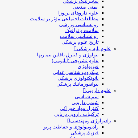
سایبرنتیک پزشکی
ایمنی صنعتی
علوم داروهای پرتوزا
مطالعات اجتماعی مؤثر بر سلامت
روانشناسی ورزشی
سلامت و ترافیک
روانشناسی سلامت
تاریخ علوم پزشکی
علوم پایه پزشکی
بیولوژی و کنترل ناقلین بیماریها
علوم تشریحی (آناتومی)
فیزیولوژی
ميكروب شناسی غذایی
نانوتکنولوژی پزشکی
بيوانفورماتيك پزشكي
علوم دارویی
سم شناسی
شیمی دارویی
کنترل مواد خوراکی
ترکیبات دارویی دریایی
رادیولوژی ومهندسی
رادیوبیولوژی و حفاظت پرتو
فيزيك پزشکی