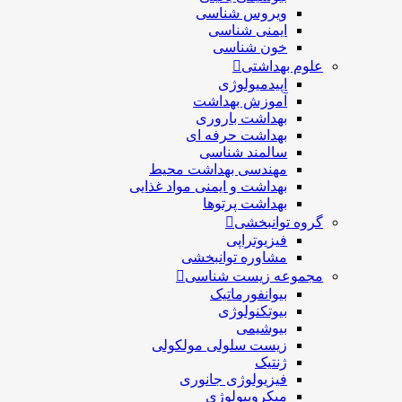
ویروس شناسی
ایمنی شناسی
خون شناسی
علوم بهداشتی
اپیدمیولوژی
آموزش بهداشت
بهداشت باروری
بهداشت حرفه ای
سالمند شناسی
مهندسی بهداشت محيط
بهداشت و ایمنی مواد غذایی
بهداشت پرتوها
گروه توانبخشی
فیزیوتراپی
مشاوره توانبخشی
مجموعه زیست شناسی
بیوانفورماتیک
بیوتکنولوژی
بیوشیمی
زیست سلولی مولکولی
ژنتیک
فیزیولوژی جانوری
میکروبیولوژی