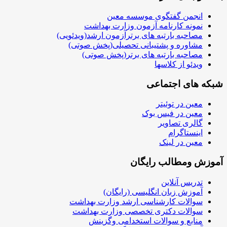
انجمن گفتگوی موسسه معین
نمونه کارنامه آزمون وزارت بهداشت
مصاحبه بارتبه های برترآزمون ارشد(ویدئویی)
مشاوره و پشتیبانی تحصیلی(پخش صوتی)
مصاحبه بارتبه های برتر(پخش صوتی)
ویدئو از کلاسها
بکه های اجتماعی
معین در توئیتر
معین در فیس بوک
گالری تصاویر
اینستاگرام
معین در لینک
موزش ومطالب رایگان
تدریس آنلاین
آموزش زبان انگلیسی (رایگان)
سوالات کارشناسی ارشد وزارت بهداشت
سوالات دکتری تخصصی وزارت بهداشت
منابع و سوالات استخدامی وگزینش