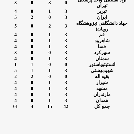
3
0
3
0
تهران
تبریز
3
1
0
4
ایران
3
0
2
5
جهاد دانشگاهی (پژوهشگاه
5
0
2
3
رویان)
قم
3
1
0
4
شاهرود
3
1
0
4
فسا
3
1
0
4
شهرکرد
3
0
0
3
سمنان
3
1
0
4
انستیتوپاستور
0
0
1
1
شهیدبهشتی
3
1
1
5
بقیه اله
0
0
2
2
شیراز
3
1
0
4
مشهد
3
1
0
4
مازندران
3
1
0
4
همدان
3
1
0
4
جمع کل
42
15
4
61