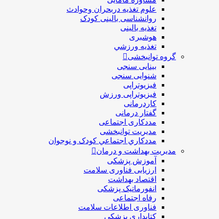
علوم تغذیه دربحران وحوادث
روانشناسی بالینی کودک
تغذیه بالینی
هوشبری
تغذيه ورزشي
گروه توانبخشی
بینایی سنجی
شنوایی سنجی
فیزیوتراپی
فیزیوتراپی ورزش
کاردرمانی
گفتار درمانی
مددکاری اجتماعی
مديريت توانبخشی
مددکاري اجتماعي کودک و نوجوان
مدیریت بهداشت و درمان
آموزش پزشکی
ارزیابی فناوری سلامت
اقتصاد بهداشت
انفورماتیک پزشکی
رفاه اجتماعی
فناوری اطلاعات سلامت
کتابداری پزشکی