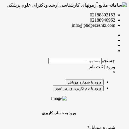
02188802153
02188940962
info@phdpezeshki.com
جستجو
ورود | ثبت نام
×
ورود با شماره موبایل
ورود با نام کاربری و رمز عبور
ورود به حساب کاربری
شماره موبایل
*