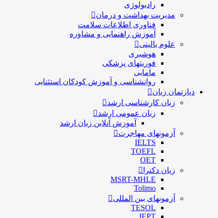
رادیولوژی
مدیریت بهداشت و درمان
فناوری اطلاعات سلامت
آموزش راهنمایی و مشاوره
علوم بالینی
هوشبری
فوریتهای پزشکی
مامایی
روانشناسی و آموزش کودکان استثنایی
دپارتمان زبان
زبان کارشناسی ارشد
زبان عمومی ارشد
آموزش آنلاین زبان ارشد
آزمونهای مهاجرت
IELTS
TOEFL
OET
زبان دکترا
MSRT-MHLE
Tolimo
آزمونهای بین المللی
TESOL
IEPT