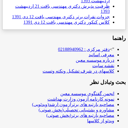
ارديبهشت 1393
ظرفیت پذیرش دکتری مهندسی بافت
21 ارديبهشت
1393
جزوات نفرات برتر دکتری مهندسی بافت
12 دی 1391
کلاس کنکور دکتری مهندسی بافت
12 دی 1391
راهنما
">
دفتر مرکزی : 02188940962
معرفی اساتید
درباره موسسه معین
نقشه سایت
کلاسهای در شرف تشکیل ونکته وتست
بحث وتبادل نظر
انجمن گفتگوی موسسه معین
نمونه کارنامه آزمون وزارت بهداشت
مصاحبه بارتبه های برترآزمون ارشد(ویدئویی)
مشاوره و پشتیبانی تحصیلی(پخش صوتی)
مصاحبه بارتبه های برتر(پخش صوتی)
ویدئو از کلاسها