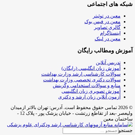
شبکه های اجتماعی
معین در توئیتر
معین در فیس بوک
گالری تصاویر
اینستاگرام
معین در لینک
آموزش ومطالب رایگان
تدریس آنلاین
آموزش زبان انگلیسی (رایگان)
سوالات کارشناسی ارشد وزارت بهداشت
سوالات دکتری تخصصی وزارت بهداشت
منابع و سوالات استخدامی وگزینش
آموزش تصویری زبان انگلیسی
آزمون آنلاین زبان ارشد و دکتری
© 2026 تمامی حقوق محفوظ است. آدرس:‌ تهران بالاتر ازمیدان
ولیعصر -بعد از تقاطع زرتشت - خیابان پزشک پور - پلاک 12 -
ساختمان معین
جستجو