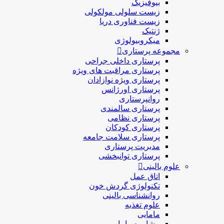
بیوفیزیک
زیست سلولی مولکولی
زیست فناوری دریا
ژنتیک
میکروبیولوژی
مجموعه پرستاری
پرستاری داخلی جراحی
پرستاری مراقبت های ويژه
پرستاری ويژه نوازادان
پرستاری اورژانس
روانپرستاری
پرستاری سالمندی
پرستاری نظامی
پرستاری کودکان
پرستاری سلامت جامعه
مدیریت پرستاری
پرستاری توانبخشی
علوم بالینی
اتاق عمل
تکنولوژی گردش خون
روانشناسی بالینی
علوم تغذیه
مامایی
مشاوره مامایی