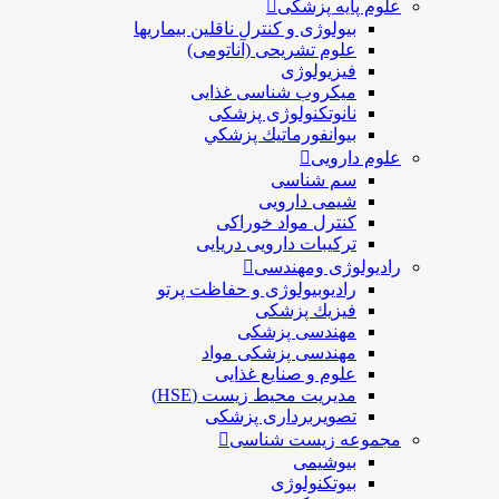
علوم پایه پزشکی
بیولوژی و کنترل ناقلین بیماریها
علوم تشریحی (آناتومی)
فیزیولوژی
ميكروب شناسی غذایی
نانوتکنولوژی پزشکی
بيوانفورماتيك پزشكي
علوم دارویی
سم شناسی
شیمی دارویی
کنترل مواد خوراکی
ترکیبات دارویی دریایی
رادیولوژی ومهندسی
رادیوبیولوژی و حفاظت پرتو
فيزيك پزشکی
مهندسی پزشکی
مهندسی پزشکی مواد
علوم و صنايع غذایی
مدیریت محیط زیست (HSE)
تصویربرداری پزشکی
مجموعه زیست شناسی
بیوشیمی
بیوتکنولوژی