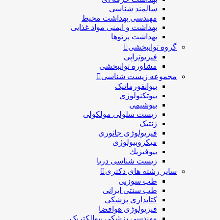
سالمند شناسی
مهندسی بهداشت محيط
بهداشت و ایمنی مواد غذایی
بهداشت پرتوها
گروه توانبخشی
فیزیوتراپی
مشاوره توانبخشی
مجموعه زیست شناسی
بیوانفورماتیک
بیوتکنولوژی
بیوشیمی
زیست سلولی مولکولی
ژنتیک
فیزیولوژی جانوری
میکروبیولوژی
بيوفيزيك
زیست شناسی دریا
سایر رشته های دکتری
طب سوزنی
طب سنتی ایرانی
کتابداری پزشکی
فیزیولوژی هوافضا
مهندسی پزشکی بیوالکتریک