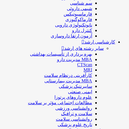
سم شناسی
شيمی داروئی
فارماسيوتيكس
فارماكوگنوزی
نانوتکنولوژی دارویی
كنترل دارو
آزمون ارتقا داروسازی
کارشناسی ارشد
سایر رشته های ارشد
بهره برداری از تأسیسات بهداشتی
MBA مدیریت دارو
CTScan
MRI
کارآفرینی درنظام سلامت
MBA مدیریت بیمارستانی
سایبرنتیک پزشکی
ایمنی صنعتی
علوم داروهای پرتوزا
مطالعات اجتماعی مؤثر بر سلامت
روانشناسی ورزشی
سلامت و ترافیک
روانشناسی سلامت
تاریخ علوم پزشکی