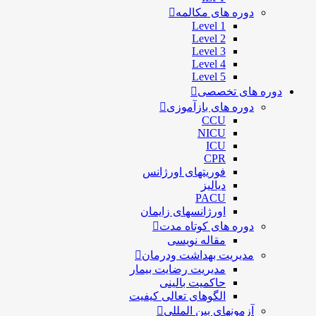
دوره های مکالمه
Level 1
Level 2
Level 3
Level 4
Level 5
دوره های تخصصی
دوره های بازآموزی
CCU
NICU
ICU
CPR
فوریتهای اورژانس
دیالیز
PACU
اورژانسهای زایمان
دوره های کوتاه مدت
مقاله نویسی
مدیریت بهداشت ودرمان
مديريت رضايت بيمار
حاكميت بالينی
الگوهای تعالی کيفيت
آزمونهای بین المللی