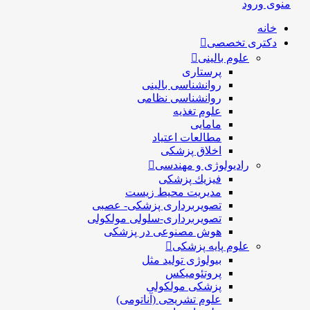
منوی ورود
خانه
دکتری تخصصی
علوم بالینی
پرستاری
روانشناسی بالینی
روانشناسی نظامی
علوم تغذیه
مامایی
مطالعات اعتیاد
اخلاق پزشکی
رادیولوژی و مهندسی
فيزيك پزشکی
مدیریت محیط زیست
تصویربرداری پزشکی- عصبی
تصویربرداری-سلولی مولکولی
هوش مصنوعی در پزشکی
علوم پایه پزشکی
بیولوژی تولید مثل
پروتئومیکس
پزشکی مولکولی
علوم تشریحی (آناتومی)