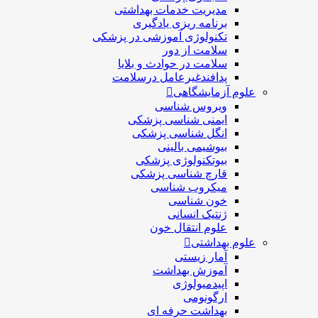
مديريت خدمات بهداشتی
برنامه ریزی یادگیری
تکنولوژی آموزشی در پزشکی
سلامت از دور
سلامت در حوادث و بلایا
پدافندغیرعامل درسلامت
علوم آزمایشگاهی
ویروس شناسی
ایمنی شناسی پزشكی
انگل شناسی پزشکی
بیوشیمی بالینی
بیوتکنولوژی پزشکی
قارچ شناسی پزشکی
ميكروب شناسی
خون شناسی
ژنتیک انسانی
علوم انتقال خون
علوم بهداشتی
آمار زیستی
آموزش بهداشت
اپیدمیولوژی
ارگونومی
بهداشت حرفه ای