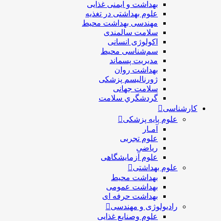
بهداشت و ایمنی غذایی
علوم بهداشتی در تغذیه
مهندسی بهداشت محيط
سلامت سالمندی
اکولوژی انسانی
سم‌شناسی محیط
مدیریت پسماند
بهداشت روان
ژورنالیسم پزشکی
سلامت جهانی
گردشگري سلامت
کارشناسی
علوم پایه پزشکی
آمـار
علوم تجربی
ریاضی
علوم آزمایشگاهی
علوم بهداشتی
بهداشت محیط
بهداشت عمومی
بهداشت حرفه ای
رادیولوژی و مهندسی
علوم وصنایع غذایی