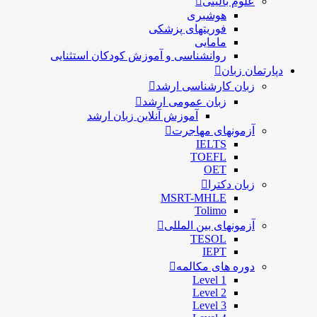
علوم بالینی
هوشبری
فوریتهای پزشکی
مامایی
روانشناسی و آموزش کودکان استثنایی
دپارتمان زبان
زبان کارشناسی ارشد
زبان عمومی ارشد
آموزش آنلاین زبان ارشد
آزمونهای مهاجرت
IELTS
TOEFL
OET
زبان دکترا
MSRT-MHLE
Tolimo
آزمونهای بین المللی
TESOL
IEPT
دوره های مکالمه
Level 1
Level 2
Level 3