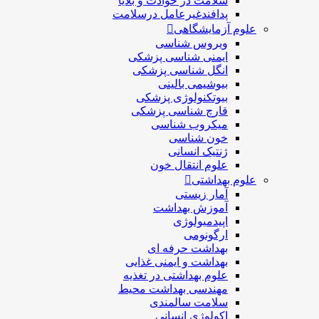
سلامت در حوادث و بلایا
پدافندغیرعامل درسلامت
علوم آزمایشگاهی
ویروس شناسی
ایمنی شناسی پزشكی
انگل شناسی پزشکی
بیوشیمی بالینی
بیوتکنولوژی پزشکی
قارچ شناسی پزشکی
ميكروب شناسی
خون شناسی
ژنتیک انسانی
علوم انتقال خون
علوم بهداشتی
آمار زیستی
آموزش بهداشت
اپیدمیولوژی
ارگونومی
بهداشت حرفه ای
بهداشت و ایمنی غذایی
علوم بهداشتی در تغذیه
مهندسی بهداشت محيط
سلامت سالمندی
اکولوژی انسانی