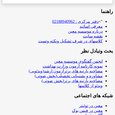
راهنما
">
دفتر مرکزی : 02188940962
معرفی اساتید
درباره موسسه معین
نقشه سایت
کلاسهای در شرف تشکیل ونکته وتست
بحث وتبادل نظر
انجمن گفتگوی موسسه معین
نمونه کارنامه آزمون وزارت بهداشت
مصاحبه بارتبه های برترآزمون ارشد(ویدئویی)
مشاوره و پشتیبانی تحصیلی(پخش صوتی)
مصاحبه بارتبه های برتر(پخش صوتی)
ویدئو از کلاسها
شبکه های اجتماعی
معین در توئیتر
معین در فیس بوک