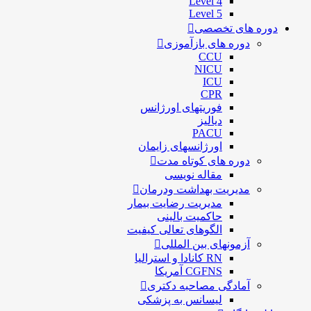
Level 4
Level 5
دوره های تخصصی
دوره های بازآموزی
CCU
NICU
ICU
CPR
فوریتهای اورژانس
دیالیز
PACU
اورژانسهای زایمان
دوره های کوتاه مدت
مقاله نویسی
مدیریت بهداشت ودرمان
مديريت رضايت بيمار
حاكميت بالينی
الگوهای تعالی کيفيت
آزمونهای بین المللی
RN کانادا و استرالیا
CGFNS آمریکا
آمادگی مصاحبه دکتری
لیسانس به پزشکی