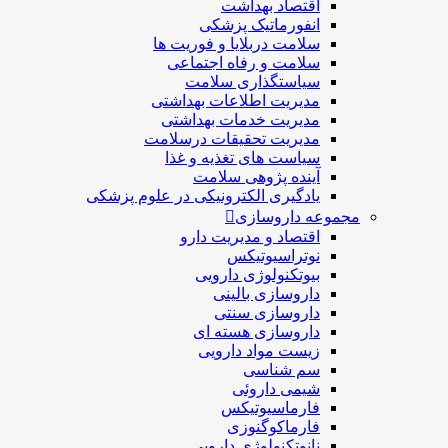
اقتصاد بهداشت
انفورماتیک پزشکی
سلامت دربلايا و فوريت ها
سلامت و رفاه اجتماعی
سیاستگذاری سلامت
مدیریت اطلاعات بهداشتی
مدیریت خدمات بهداشتی
مدیریت تحقیقات درسلامت
سیاست های تغذیه و غذا
آینده پژوهی سلامت
یادگیری الکترونیکی در علوم پزشکی
مجموعه داروسازی
اقتصاد و مديريت دارو
نوتراسیوتیکس
بيوتكنولوژی دارویی
داروسازی بالينی
داروسازی سنتی
داروسازی هسته ای
زیست مواد دارویی
سم شناسی
شيمی داروئی
فارماسيوتيكس
فارماكوگنوزی
نانوتکنولوژی دارویی