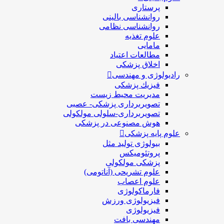
پرستاری
روانشناسی بالینی
روانشناسی نظامی
علوم تغذیه
مامایی
مطالعات اعتیاد
اخلاق پزشکی
رادیولوژی و مهندسی
فيزيك پزشکی
مدیریت محیط زیست
تصویربرداری پزشکی- عصبی
تصویربرداری-سلولی مولکولی
هوش مصنوعی در پزشکی
علوم پایه پزشکی
بیولوژی تولید مثل
پروتئومیکس
پزشکی مولکولی
علوم تشریحی (آناتومی)
علوم اعصاب
فارماکولوژی
فیزیولوژی ورزش
فیزیولوژی
مهندسی بافت