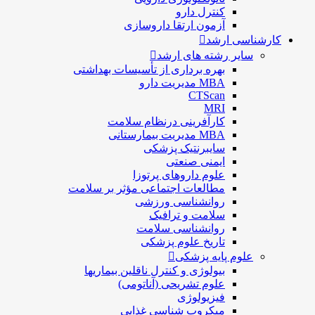
كنترل دارو
آزمون ارتقا داروسازی
کارشناسی ارشد
سایر رشته های ارشد
بهره برداری از تأسیسات بهداشتی
MBA مدیریت دارو
CTScan
MRI
کارآفرینی درنظام سلامت
MBA مدیریت بیمارستانی
سایبرنتیک پزشکی
ایمنی صنعتی
علوم داروهای پرتوزا
مطالعات اجتماعی مؤثر بر سلامت
روانشناسی ورزشی
سلامت و ترافیک
روانشناسی سلامت
تاریخ علوم پزشکی
علوم پایه پزشکی
بیولوژی و کنترل ناقلین بیماریها
علوم تشریحی (آناتومی)
فیزیولوژی
ميكروب شناسی غذایی