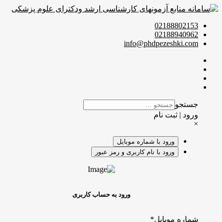
02188802153
02188940962
info@phdpezeshki.com
جستجو
ورود | ثبت نام
×
ورود با شماره موبایل
ورود با نام کاربری و رمز عبور
ورود به حساب کاربری
شماره موبایل
*