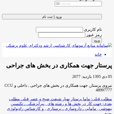
ورود | ثبت نام
نام کاربری
رمز عبور
ورود
خانه
پرستار جهت همکاری در بخش های جراحی
05 دی 1395
بازدید: 2077
نیروی پرستار, جهت همکاری در بخش های جراحی , داخلی و CCU
48997777
مطلب قبلی: ماما پرستار بهیار شیفت صبح و عصر
قبلی
مطلب
بعدی: جهت کار در بخش ها و رشته های , پیراپزشکی ، تکنسین
بیهوشی , مامایی ، داروسازی ، پرستاری , و کارشناس رادیولوژی
بعدی