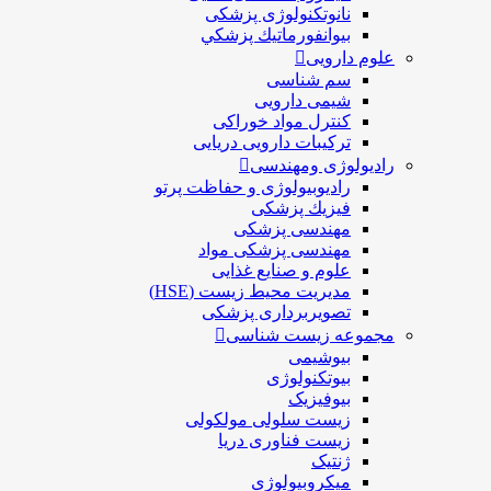
نانوتکنولوژی پزشکی
بيوانفورماتيك پزشكي
علوم دارویی
سم شناسی
شیمی دارویی
کنترل مواد خوراکی
ترکیبات دارویی دریایی
رادیولوژی ومهندسی
رادیوبیولوژی و حفاظت پرتو
فيزيك پزشکی
مهندسی پزشکی
مهندسی پزشکی مواد
علوم و صنايع غذایی
مدیریت محیط زیست (HSE)
تصویربرداری پزشکی
مجموعه زیست شناسی
بیوشیمی
بیوتکنولوژی
بیوفیزیک
زیست سلولی مولکولی
زیست فناوری دریا
ژنتیک
میکروبیولوژی