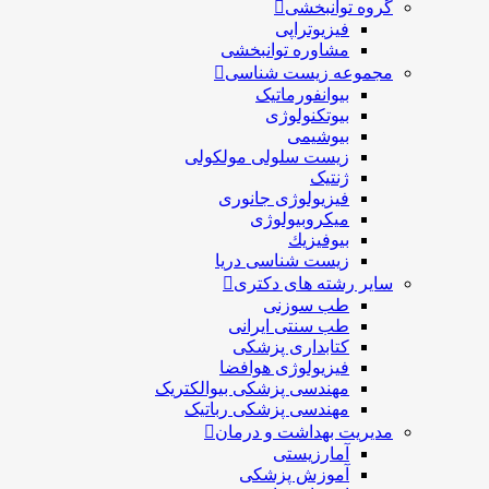
گروه توانبخشی
فیزیوتراپی
مشاوره توانبخشی
مجموعه زیست شناسی
بیوانفورماتیک
بیوتکنولوژی
بیوشیمی
زیست سلولی مولکولی
ژنتیک
فیزیولوژی جانوری
میکروبیولوژی
بيوفيزيك
زیست شناسی دریا
سایر رشته های دکتری
طب سوزنی
طب سنتی ایرانی
کتابداری پزشکی
فیزیولوژی هوافضا
مهندسی پزشکی بیوالکتریک
مهندسی پزشکی رباتیک
مدیریت بهداشت و درمان
آمارزیستی
آموزش پزشکی