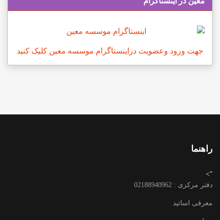
معین در اینستاگرام
جهت ورود وعضویت دراینستاگرام موسسه معین کلیک کنید
راهنما
">
دفتر مرکزی : 02188940962
معرفی اساتید