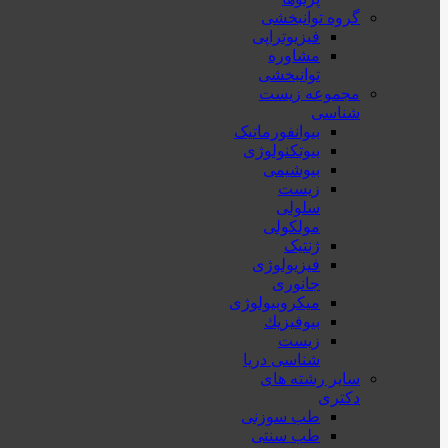
گروه توانبخشی
فیزیوتراپی
مشاوره
توانبخشی
مجموعه زیست
شناسی
بیوانفورماتیک
بیوتکنولوژی
بیوشیمی
زیست
سلولی
مولکولی
ژنتیک
فیزیولوژی
جانوری
میکروبیولوژی
بيوفيزيك
زیست
شناسی دریا
سایر رشته های
دکتری
طب سوزنی
طب سنتی