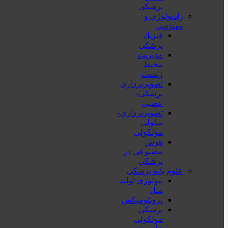
پزشکی
رادیولوژی و
مهندسی
فيزيك
پزشکی
مدیریت
محیط
زیست
تصویربرداری
پزشکی-
عصبی
تصویربرداری-
سلولی
مولکولی
هوش
مصنوعی در
پزشکی
علوم پایه پزشکی
بیولوژی تولید
مثل
پروتئومیکس
پزشکی
مولکولی