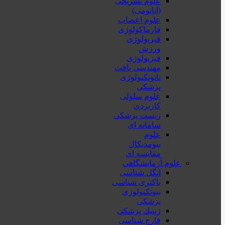
علوم تشریحی
(آناتومی)
علوم اعصاب
فارماکولوژی
فیزیولوژی
ورزش
فیزیولوژی
مهندسی بافت
نانوتکنولوژی
پزشکی
علوم سلولی
کاربردی
زیست پزشکی
سامانه ای
علوم
بیومدیکال
مقایسه ای
علوم آزمایشگاهی
انگل شناسی
باکتری شناسی
بیوتکنولوژی
پزشکی
ژنتيك پزشکی
قارچ شناسی