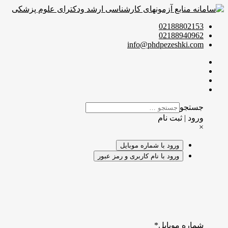
02188802153
02188940962
info@phdpezeshki.com
جستجو
ورود | ثبت نام
×
ورود با شماره موبایل
ورود با نام کاربری و رمز عبور
شماره موبایل
*