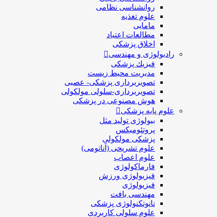
روانشناسی نظامی
علوم تغذیه
مامایی
مطالعات اعتیاد
اخلاق پزشکی
رادیولوژی و مهندسی
فيزيك پزشکی
مدیریت محیط زیست
تصویربرداری پزشکی- عصبی
تصویربرداری-سلولی مولکولی
هوش مصنوعی در پزشکی
علوم پایه پزشکی
بیولوژی تولید مثل
پروتئومیکس
پزشکی مولکولی
علوم تشریحی (آناتومی)
علوم اعصاب
فارماکولوژی
فیزیولوژی ورزش
فیزیولوژی
مهندسی بافت
نانوتکنولوژی پزشکی
علوم سلولی کاربردی