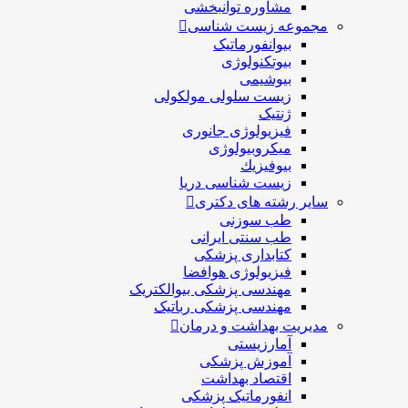
مشاوره توانبخشی
مجموعه زیست شناسی
بیوانفورماتیک
بیوتکنولوژی
بیوشیمی
زیست سلولی مولکولی
ژنتیک
فیزیولوژی جانوری
میکروبیولوژی
بيوفيزيك
زیست شناسی دریا
سایر رشته های دکتری
طب سوزنی
طب سنتی ایرانی
کتابداری پزشکی
فیزیولوژی هوافضا
مهندسی پزشکی بیوالکتریک
مهندسی پزشکی رباتیک
مدیریت بهداشت و درمان
آمارزیستی
آموزش پزشکی
اقتصاد بهداشت
انفورماتیک پزشکی