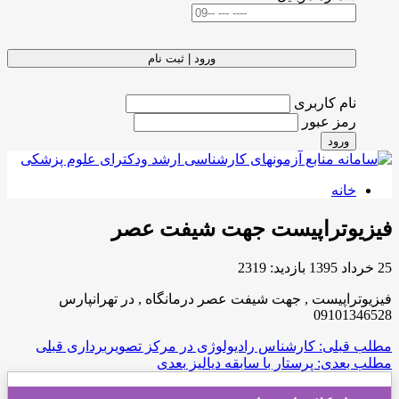
ورود | ثبت نام
نام کاربری
رمز عبور
ورود
خانه
فیزیوتراپیست جهت شیفت عصر
25 خرداد 1395
بازدید: 2319
فیزیوتراپیست , جهت شیفت عصر درمانگاه , در تهرانپارس
09101346528
مطلب قبلی: کارشناس رادیولوژی در مرکز تصویربرداری
قبلی
مطلب بعدی: پرستار با سابقه دیالیز
بعدی