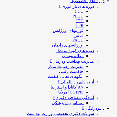
دوره های تخصصی
دوره های بازآموزی
CCU
NICU
ICU
CPR
فوریتهای اورژانس
دیالیز
PACU
اورژانسهای زایمان
دوره های کوتاه مدت
مقاله نویسی
مدیریت بهداشت ودرمان
مديريت رضايت بيمار
حاكميت بالينی
الگوهای تعالی کيفيت
آزمونهای بین المللی
RN کانادا و استرالیا
CGFNS آمریکا
آمادگی مصاحبه دکتری
لیسانس به پزشکی
دانلودرایگان
سوالات دکتری تخصصی وزارت بهداشت