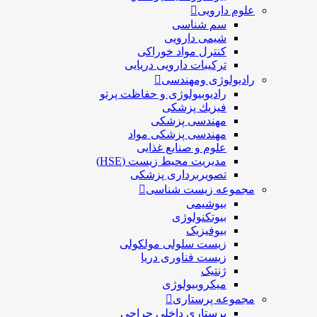
علوم دارویی
سم شناسی
شیمی دارویی
کنترل مواد خوراکی
ترکیبات دارویی دریایی
رادیولوژی ومهندسی
رادیوبیولوژی و حفاظت پرتو
فيزيك پزشکی
مهندسی پزشکی
مهندسی پزشکی مواد
علوم و صنايع غذایی
مدیریت محیط زیست (HSE)
تصویربرداری پزشکی
مجموعه زیست شناسی
بیوشیمی
بیوتکنولوژی
بیوفیزیک
زیست سلولی مولکولی
زیست فناوری دریا
ژنتیک
میکروبیولوژی
مجموعه پرستاری
پرستاری داخلی جراحی