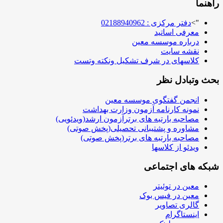
راهنما
">
دفتر مرکزی : 02188940962
معرفی اساتید
درباره موسسه معین
نقشه سایت
کلاسهای در شرف تشکیل ونکته وتست
بحث وتبادل نظر
انجمن گفتگوی موسسه معین
نمونه کارنامه آزمون وزارت بهداشت
مصاحبه بارتبه های برترآزمون ارشد(ویدئویی)
مشاوره و پشتیبانی تحصیلی(پخش صوتی)
مصاحبه بارتبه های برتر(پخش صوتی)
ویدئو از کلاسها
شبکه های اجتماعی
معین در توئیتر
معین در فیس بوک
گالری تصاویر
اینستاگرام