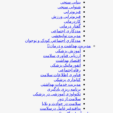
بینایی سنجی
شنوایی سنجی
فیزیوتراپی
فیزیوتراپی ورزش
کاردرمانی
گفتار درمانی
مددکاری اجتماعی
مديريت توانبخشی
مددکاري اجتماعي کودک و نوجوان
مدیریت بهداشت و درمان
آموزش پزشکی
ارزیابی فناوری سلامت
اقتصاد بهداشت
انفورماتیک پزشکی
رفاه اجتماعی
فناوری اطلاعات سلامت
کتابداری پزشکی
مديريت خدمات بهداشتی
برنامه ریزی یادگیری
تکنولوژی آموزشی در پزشکی
سلامت از دور
سلامت در حوادث و بلایا
پدافندغیرعامل درسلامت