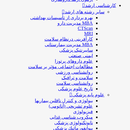
کارشناسی ارشد
سایر رشته های ارشد
بهره برداری از تأسیسات بهداشتی
MBA مدیریت دارو
CTScan
MRI
کارآفرینی درنظام سلامت
MBA مدیریت بیمارستانی
سایبرنتیک پزشکی
ایمنی صنعتی
علوم داروهای پرتوزا
مطالعات اجتماعی مؤثر بر سلامت
روانشناسی ورزشی
سلامت و ترافیک
روانشناسی سلامت
تاریخ علوم پزشکی
علوم پایه پزشکی
بیولوژی و کنترل ناقلین بیماریها
علوم تشریحی (آناتومی)
فیزیولوژی
ميكروب شناسی غذایی
نانوتکنولوژی پزشکی
بيوانفورماتيك پزشكي