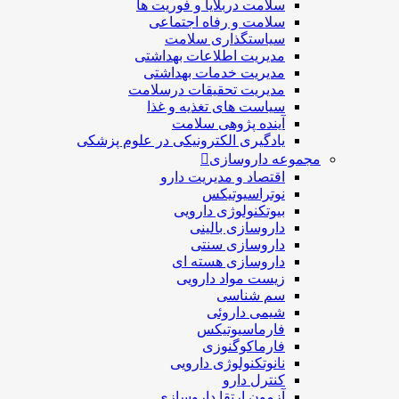
سلامت دربلايا و فوريت ها
سلامت و رفاه اجتماعی
سیاستگذاری سلامت
مدیریت اطلاعات بهداشتی
مدیریت خدمات بهداشتی
مدیریت تحقیقات درسلامت
سیاست های تغذیه و غذا
آینده پژوهی سلامت
یادگیری الکترونیکی در علوم پزشکی
مجموعه داروسازی
اقتصاد و مديريت دارو
نوتراسیوتیکس
بيوتكنولوژی دارویی
داروسازی بالينی
داروسازی سنتی
داروسازی هسته ای
زیست مواد دارویی
سم شناسی
شيمی داروئی
فارماسيوتيكس
فارماكوگنوزی
نانوتکنولوژی دارویی
كنترل دارو
آزمون ارتقا داروسازی