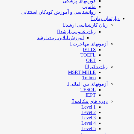
فوریتهای پزشکی
مامایی
روانشناسی و آموزش کودکان استثنایی
دپارتمان زبان
زبان کارشناسی ارشد
زبان عمومی ارشد
آموزش آنلاین زبان ارشد
آزمونهای مهاجرت
IELTS
TOEFL
OET
زبان دکترا
MSRT-MHLE
Tolimo
آزمونهای بین المللی
TESOL
IEPT
دوره های مکالمه
Level 1
Level 2
Level 3
Level 4
Level 5