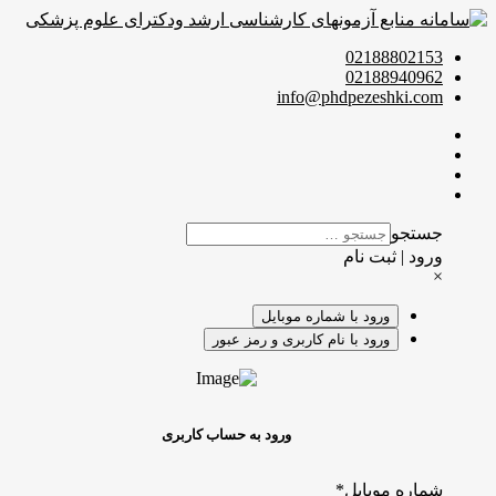
02188802153
02188940962
info@phdpezeshki.com
جستجو
ورود | ثبت نام
×
ورود با شماره موبایل
ورود با نام کاربری و رمز عبور
ورود به حساب کاربری
شماره موبایل
*