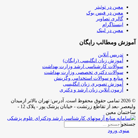
معین در توئیتر
معین در فیس بوک
گالری تصاویر
اینستاگرام
معین در لینک
آموزش ومطالب رایگان
تدریس آنلاین
آموزش زبان انگلیسی (رایگان)
سوالات کارشناسی ارشد وزارت بهداشت
سوالات دکتری تخصصی وزارت بهداشت
منابع و سوالات استخدامی وگزینش
آموزش تصویری زبان انگلیسی
آزمون آنلاین زبان ارشد و دکتری
© 2026 تمامی حقوق محفوظ است. آدرس:‌ تهران بالاتر ازمیدان
ولیعصر -بعد از تقاطع زرتشت - خیابان پزشک پور - پلاک 12 -
ساختمان معین
جستجو
منوی ورود