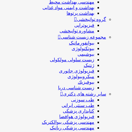
مهندسی بهداشت محيط
بهداشت و ایمنی مواد غذایی
بهداشت پرتوها
گروه توانبخشی
فیزیوتراپی
مشاوره توانبخشی
مجموعه زیست شناسی
بیوانفورماتیک
بیوتکنولوژی
بیوشیمی
زیست سلولی مولکولی
ژنتیک
فیزیولوژی جانوری
میکروبیولوژی
بيوفيزيك
زیست شناسی دریا
سایر رشته های دکتری
طب سوزنی
طب سنتی ایرانی
کتابداری پزشکی
فیزیولوژی هوافضا
مهندسی پزشکی بیوالکتریک
مهندسی پزشکی رباتیک