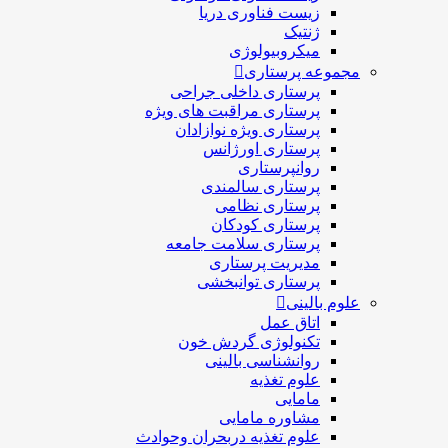
زیست فناوری دریا
ژنتیک
میکروبیولوژی
مجموعه پرستاری
پرستاری داخلی جراحی
پرستاری مراقبت های ويژه
پرستاری ويژه نوازادان
پرستاری اورژانس
روانپرستاری
پرستاری سالمندی
پرستاری نظامی
پرستاری کودکان
پرستاری سلامت جامعه
مدیریت پرستاری
پرستاری توانبخشی
علوم بالینی
اتاق عمل
تکنولوژی گردش خون
روانشناسی بالینی
علوم تغذیه
مامایی
مشاوره مامایی
علوم تغذیه دربحران وحوادث