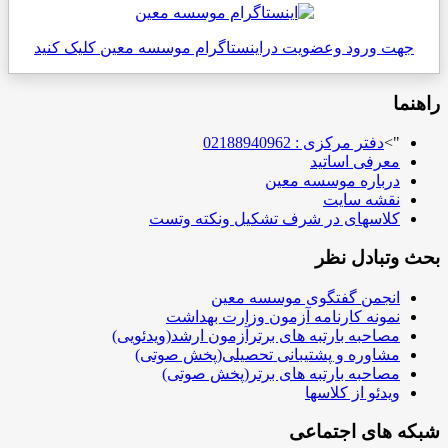
جهت ورود وعضویت دراینستاگرام موسسه معین کلیک کنید
راهنما
">
دفتر مرکزی : 02188940962
معرفی اساتید
درباره موسسه معین
نقشه سایت
کلاسهای در شرف تشکیل ونکته وتست
بحث وتبادل نظر
انجمن گفتگوی موسسه معین
نمونه کارنامه آزمون وزارت بهداشت
مصاحبه بارتبه های برترآزمون ارشد(ویدئویی)
مشاوره و پشتیبانی تحصیلی(پخش صوتی)
مصاحبه بارتبه های برتر(پخش صوتی)
ویدئو از کلاسها
شبکه های اجتماعی