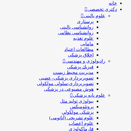
خانه
دکتری تخصصی
علوم بالینی
پرستاری
روانشناسی بالینی
روانشناسی نظامی
علوم تغذیه
مامایی
مطالعات اعتیاد
اخلاق پزشکی
رادیولوژی و مهندسی
فيزيك پزشکی
مدیریت محیط زیست
تصویربرداری پزشکی- عصبی
تصویربرداری-سلولی مولکولی
هوش مصنوعی در پزشکی
علوم پایه پزشکی
بیولوژی تولید مثل
پروتئومیکس
پزشکی مولکولی
علوم تشریحی (آناتومی)
علوم اعصاب
فارماکولوژی