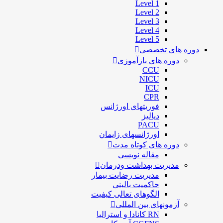
Level 1
Level 2
Level 3
Level 4
Level 5
دوره های تخصصی
دوره های بازآموزی
CCU
NICU
ICU
CPR
فوریتهای اورژانس
دیالیز
PACU
اورژانسهای زایمان
دوره های کوتاه مدت
مقاله نویسی
مدیریت بهداشت ودرمان
مديريت رضايت بيمار
حاكميت بالينی
الگوهای تعالی کيفيت
آزمونهای بین المللی
RN کانادا و استرالیا