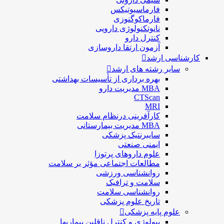
فارماسيوتيكس
فارماكوگنوزی
نانوتکنولوژی دارویی
كنترل دارو
آزمون ارتقا داروسازی
کارشناسی ارشد
سایر رشته های ارشد
بهره برداری از تأسیسات بهداشتی
MBA مدیریت دارو
CTScan
MRI
کارآفرینی درنظام سلامت
MBA مدیریت بیمارستانی
سایبرنتیک پزشکی
ایمنی صنعتی
علوم داروهای پرتوزا
مطالعات اجتماعی مؤثر بر سلامت
روانشناسی ورزشی
سلامت و ترافیک
روانشناسی سلامت
تاریخ علوم پزشکی
علوم پایه پزشکی
بیولوژی و کنترل ناقلین بیماریها