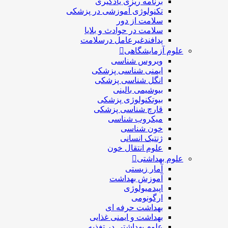
برنامه ریزی یادگیری
تکنولوژی آموزشی در پزشکی
سلامت از دور
سلامت در حوادث و بلایا
پدافندغیرعامل درسلامت
علوم آزمایشگاهی
ویروس شناسی
ایمنی شناسی پزشكی
انگل شناسی پزشکی
بیوشیمی بالینی
بیوتکنولوژی پزشکی
قارچ شناسی پزشکی
ميكروب شناسی
خون شناسی
ژنتیک انسانی
علوم انتقال خون
علوم بهداشتی
آمار زیستی
آموزش بهداشت
اپیدمیولوژی
ارگونومی
بهداشت حرفه ای
بهداشت و ایمنی غذایی
علوم بهداشتی در تغذیه