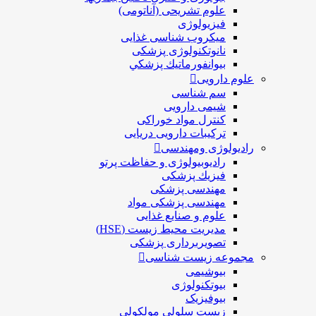
علوم تشریحی (آناتومی)
فیزیولوژی
ميكروب شناسی غذایی
نانوتکنولوژی پزشکی
بيوانفورماتيك پزشكي
علوم دارویی
سم شناسی
شیمی دارویی
کنترل مواد خوراکی
ترکیبات دارویی دریایی
رادیولوژی ومهندسی
رادیوبیولوژی و حفاظت پرتو
فيزيك پزشکی
مهندسی پزشکی
مهندسی پزشکی مواد
علوم و صنايع غذایی
مدیریت محیط زیست (HSE)
تصویربرداری پزشکی
مجموعه زیست شناسی
بیوشیمی
بیوتکنولوژی
بیوفیزیک
زیست سلولی مولکولی