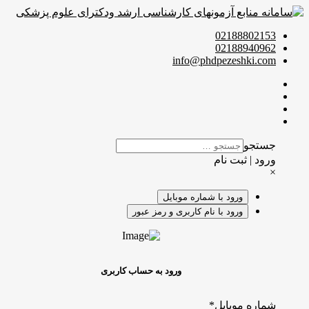
02188802153
02188940962
info@phdpezeshki.com
جستجو
ورود | ثبت نام
×
ورود با شماره موبایل
ورود با نام کاربری و رمز عبور
ورود به حساب کاربری
شماره موبایل
*