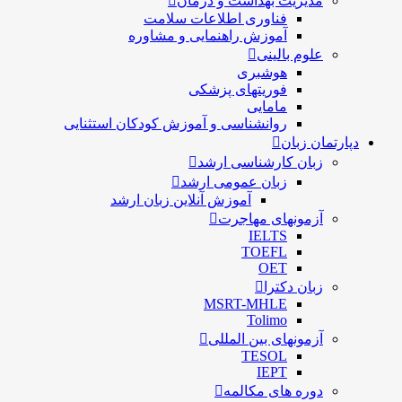
مدیریت بهداشت و درمان
فناوری اطلاعات سلامت
آموزش راهنمایی و مشاوره
علوم بالینی
هوشبری
فوریتهای پزشکی
مامایی
روانشناسی و آموزش کودکان استثنایی
دپارتمان زبان
زبان کارشناسی ارشد
زبان عمومی ارشد
آموزش آنلاین زبان ارشد
آزمونهای مهاجرت
IELTS
TOEFL
OET
زبان دکترا
MSRT-MHLE
Tolimo
آزمونهای بین المللی
TESOL
IEPT
دوره های مکالمه