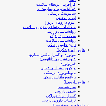
کارآفرینی درنظام سلامت
MBA مدیریت بیمارستانی
سایبرنتیک پزشکی
ایمنی صنعتی
علوم داروهای پرتوزا
مطالعات اجتماعی مؤثر بر سلامت
روانشناسی ورزشی
سلامت و ترافیک
روانشناسی سلامت
تاریخ علوم پزشکی
علوم پایه پزشکی
بیولوژی و کنترل ناقلین بیماریها
علوم تشریحی (آناتومی)
فیزیولوژی
ميكروب شناسی غذایی
نانوتکنولوژی پزشکی
بيوانفورماتيك پزشكي
علوم دارویی
سم شناسی
شیمی دارویی
کنترل مواد خوراکی
ترکیبات دارویی دریایی
رادیولوژی ومهندسی