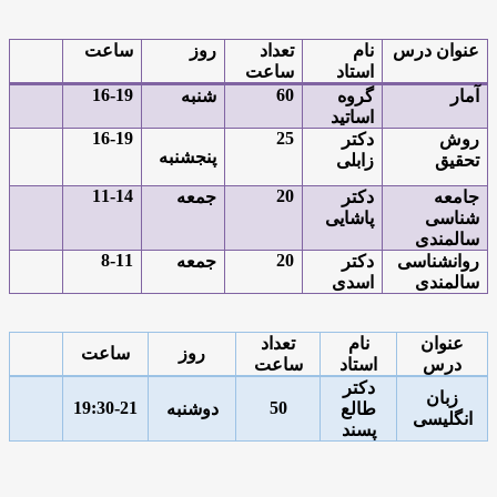
عنوان درس
نام
تعداد
روز
ساعت
استاد
ساعت
16-19
60
آمار
گروه
شنبه
اساتید
16-19
25
روش
دکتر
پنجشنبه
تحقیق
زابلی
11-14
20
جامعه
دکتر
جمعه
شناسی
پاشایی
سالمندی
8-11
20
روانشناسی
دکتر
جمعه
سالمندی
اسدی
عنوان
نام
تعداد
روز
ساعت
درس
استاد
ساعت
دکتر
زبان
19:30-21
50
طالع
دوشنبه
انگلیسی
پسند