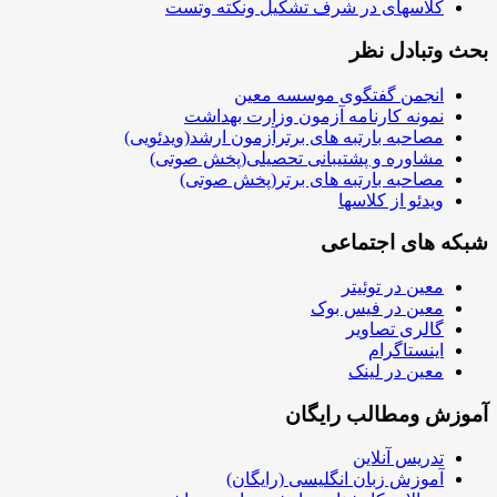
کلاسهای در شرف تشکیل ونکته وتست
بحث وتبادل نظر
انجمن گفتگوی موسسه معین
نمونه کارنامه آزمون وزارت بهداشت
مصاحبه بارتبه های برترآزمون ارشد(ویدئویی)
مشاوره و پشتیبانی تحصیلی(پخش صوتی)
مصاحبه بارتبه های برتر(پخش صوتی)
ویدئو از کلاسها
شبکه های اجتماعی
معین در توئیتر
معین در فیس بوک
گالری تصاویر
اینستاگرام
معین در لینک
آموزش ومطالب رایگان
تدریس آنلاین
آموزش زبان انگلیسی (رایگان)