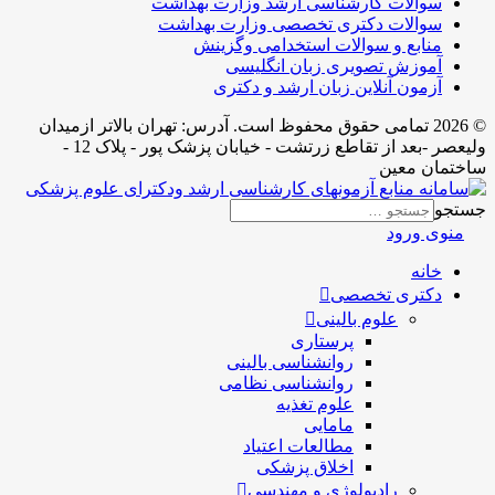
سوالات کارشناسی ارشد وزارت بهداشت
سوالات دکتری تخصصی وزارت بهداشت
منابع و سوالات استخدامی وگزینش
آموزش تصویری زبان انگلیسی
آزمون آنلاین زبان ارشد و دکتری
© 2026 تمامی حقوق محفوظ است. آدرس:‌ تهران بالاتر ازمیدان
ولیعصر -بعد از تقاطع زرتشت - خیابان پزشک پور - پلاک 12 -
ساختمان معین
جستجو
منوی ورود
خانه
دکتری تخصصی
علوم بالینی
پرستاری
روانشناسی بالینی
روانشناسی نظامی
علوم تغذیه
مامایی
مطالعات اعتیاد
اخلاق پزشکی
رادیولوژی و مهندسی