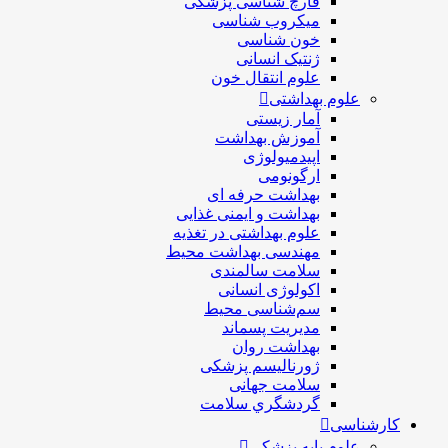
قارچ شناسی پزشکی
ميكروب شناسی
خون شناسی
ژنتیک انسانی
علوم انتقال خون
علوم بهداشتی
آمار زیستی
آموزش بهداشت
اپیدمیولوژی
ارگونومی
بهداشت حرفه ای
بهداشت و ایمنی غذایی
علوم بهداشتی در تغذیه
مهندسی بهداشت محيط
سلامت سالمندی
اکولوژی انسانی
سم‌شناسی محیط
مدیریت پسماند
بهداشت روان
ژورنالیسم پزشکی
سلامت جهانی
گردشگري سلامت
کارشناسی
علوم پایه پزشکی