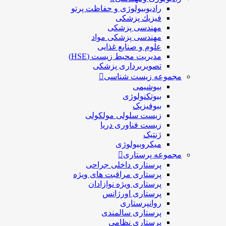
رادیوبیولوژی و حفاظت پرتو
فيزيك پزشکی
مهندسی پزشکی
مهندسی پزشکی مواد
علوم و صنايع غذایی
مدیریت محیط زیست (HSE)
تصویربرداری پزشکی
مجموعه زیست شناسی
بیوشیمی
بیوتکنولوژی
بیوفیزیک
زیست سلولی مولکولی
زیست فناوری دریا
ژنتیک
میکروبیولوژی
مجموعه پرستاری
پرستاری داخلی جراحی
پرستاری مراقبت های ويژه
پرستاری ويژه نوازادان
پرستاری اورژانس
روانپرستاری
پرستاری سالمندی
پرستاری نظامی