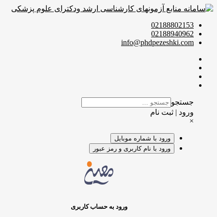
02188802153
02188940962
info@phdpezeshki.com
جستجو
ورود | ثبت نام
×
ورود با شماره موبایل
ورود با نام کاربری و رمز عبور
ورود به حساب کاربری