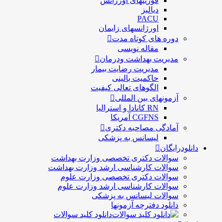
فوریتهای اورژانس
دیالیز
PACU
اورژانسهای زایمان
دوره های کوتاه مدت
مقاله نویسی
مدیریت بهداشت ودرمان
مديريت رضايت بيمار
حاكميت بالينی
الگوهای تعالی کيفيت
آزمونهای بین المللی
RN کانادا و استرالیا
CGFNS آمریکا
آمادگی مصاحبه دکتری
لیسانس به پزشکی
دانلودرایگان
سوالات دکتری تخصصی وزارت بهداشت
سوالات کارشناسی ارشد وزارت بهداشت
سوالات دکتری تخصصی وزارت علوم
سوالات کارشناسی ارشد وزارت علوم
سوالات لیسانس به پزشکی
دانلود دفترچه آزمونها
دانلود کلید سوالات