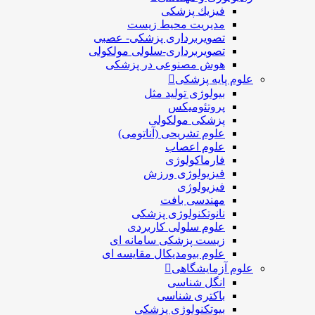
فيزيك پزشکی
مدیریت محیط زیست
تصویربرداری پزشکی- عصبی
تصویربرداری-سلولی مولکولی
هوش مصنوعی در پزشکی
علوم پایه پزشکی
بیولوژی تولید مثل
پروتئومیکس
پزشکی مولکولی
علوم تشریحی (آناتومی)
علوم اعصاب
فارماکولوژی
فیزیولوژی ورزش
فیزیولوژی
مهندسی بافت
نانوتکنولوژی پزشکی
علوم سلولی کاربردی
زیست پزشکی سامانه ای
علوم بیومدیکال مقایسه ای
علوم آزمایشگاهی
انگل شناسی
باکتری شناسی
بیوتکنولوژی پزشکی