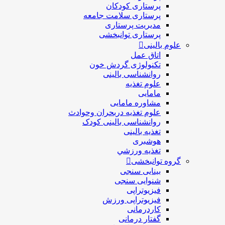
پرستاری کودکان
پرستاری سلامت جامعه
مدیریت پرستاری
پرستاری توانبخشی
علوم بالینی
اتاق عمل
تکنولوژی گردش خون
روانشناسی بالینی
علوم تغذیه
مامایی
مشاوره مامایی
علوم تغذیه دربحران وحوادث
روانشناسی بالینی کودک
تغذیه بالینی
هوشبری
تغذيه ورزشي
گروه توانبخشی
بینایی سنجی
شنوایی سنجی
فیزیوتراپی
فیزیوتراپی ورزش
کاردرمانی
گفتار درمانی