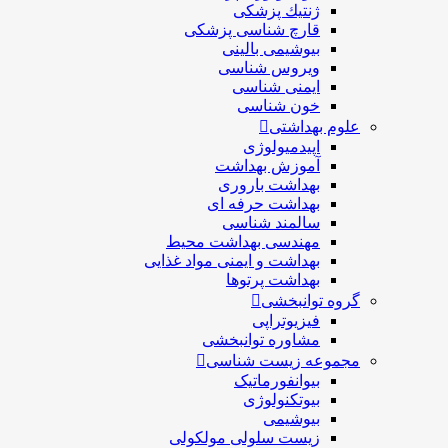
ژنتيك پزشکی
قارچ شناسی پزشكی
بیوشیمی بالینی
ویروس شناسی
ایمنی شناسی
خون شناسی
علوم بهداشتی
اپیدمیولوژی
آموزش بهداشت
بهداشت باروری
بهداشت حرفه ای
سالمند شناسی
مهندسی بهداشت محيط
بهداشت و ایمنی مواد غذایی
بهداشت پرتوها
گروه توانبخشی
فیزیوتراپی
مشاوره توانبخشی
مجموعه زیست شناسی
بیوانفورماتیک
بیوتکنولوژی
بیوشیمی
زیست سلولی مولکولی