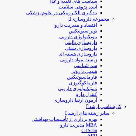
سیاست های تغذیه و غذا
آینده پژوهی سلامت
یادگیری الکترونیکی در علوم پزشکی
مجموعه داروسازی
اقتصاد و مديريت دارو
نوتراسیوتیکس
بيوتكنولوژی دارویی
داروسازی بالينی
داروسازی سنتی
داروسازی هسته ای
زیست مواد دارویی
سم شناسی
شيمی داروئی
فارماسيوتيكس
فارماكوگنوزی
نانوتکنولوژی دارویی
كنترل دارو
آزمون ارتقا داروسازی
کارشناسی ارشد
سایر رشته های ارشد
بهره برداری از تأسیسات بهداشتی
MBA مدیریت دارو
CTScan
MRI