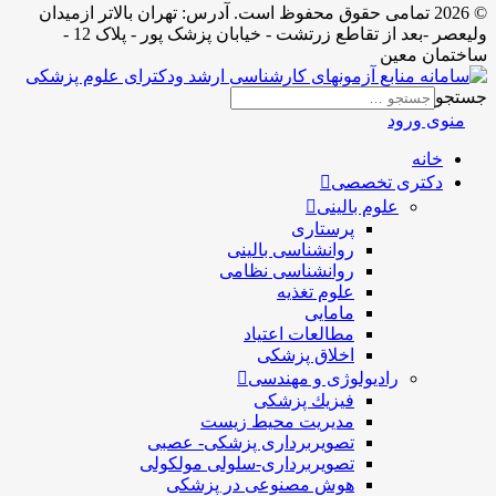
© 2026 تمامی حقوق محفوظ است. آدرس:‌ تهران بالاتر ازمیدان
ولیعصر -بعد از تقاطع زرتشت - خیابان پزشک پور - پلاک 12 -
ساختمان معین
جستجو
منوی ورود
خانه
دکتری تخصصی
علوم بالینی
پرستاری
روانشناسی بالینی
روانشناسی نظامی
علوم تغذیه
مامایی
مطالعات اعتیاد
اخلاق پزشکی
رادیولوژی و مهندسی
فيزيك پزشکی
مدیریت محیط زیست
تصویربرداری پزشکی- عصبی
تصویربرداری-سلولی مولکولی
هوش مصنوعی در پزشکی