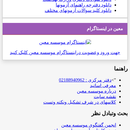
دانلود دفترچه راهنمای آزمونها
دانلود کلید سوالات آزمونهای مختلف
معین در اینستاگرام
جهت ورود وعضویت دراینستاگرام موسسه معین کلیک کنید
راهنما
">
دفتر مرکزی : 02188940962
معرفی اساتید
درباره موسسه معین
نقشه سایت
کلاسهای در شرف تشکیل ونکته وتست
بحث وتبادل نظر
انجمن گفتگوی موسسه معین