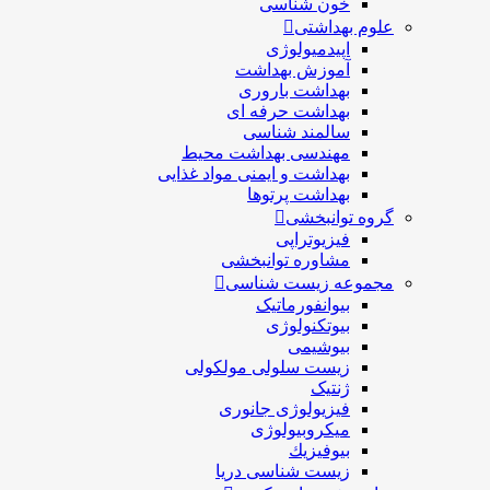
خون شناسی
علوم بهداشتی
اپیدمیولوژی
آموزش بهداشت
بهداشت باروری
بهداشت حرفه ای
سالمند شناسی
مهندسی بهداشت محيط
بهداشت و ایمنی مواد غذایی
بهداشت پرتوها
گروه توانبخشی
فیزیوتراپی
مشاوره توانبخشی
مجموعه زیست شناسی
بیوانفورماتیک
بیوتکنولوژی
بیوشیمی
زیست سلولی مولکولی
ژنتیک
فیزیولوژی جانوری
میکروبیولوژی
بيوفيزيك
زیست شناسی دریا