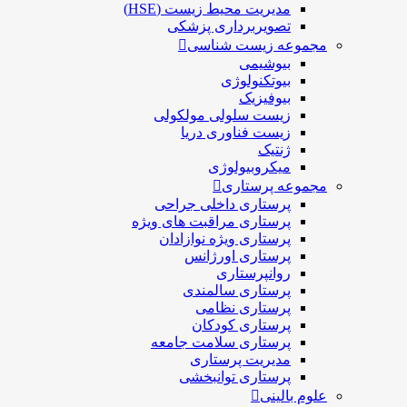
مدیریت محیط زیست (HSE)
تصویربرداری پزشکی
مجموعه زیست شناسی
بیوشیمی
بیوتکنولوژی
بیوفیزیک
زیست سلولی مولکولی
زیست فناوری دریا
ژنتیک
میکروبیولوژی
مجموعه پرستاری
پرستاری داخلی جراحی
پرستاری مراقبت های ويژه
پرستاری ويژه نوازادان
پرستاری اورژانس
روانپرستاری
پرستاری سالمندی
پرستاری نظامی
پرستاری کودکان
پرستاری سلامت جامعه
مدیریت پرستاری
پرستاری توانبخشی
علوم بالینی