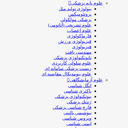
علوم پایه پزشکی
بیولوژی تولید مثل
پروتئومیکس
پزشکی مولکولی
علوم تشریحی (آناتومی)
علوم اعصاب
فارماکولوژی
فیزیولوژی ورزش
فیزیولوژی
مهندسی بافت
نانوتکنولوژی پزشکی
علوم سلولی کاربردی
زیست پزشکی سامانه ای
علوم بیومدیکال مقایسه ای
علوم آزمایشگاهی
انگل شناسی
باکتری شناسی
بیوتکنولوژی پزشکی
ژنتيك پزشکی
قارچ شناسی پزشكی
بیوشیمی بالینی
ویروس شناسی
ایمنی شناسی