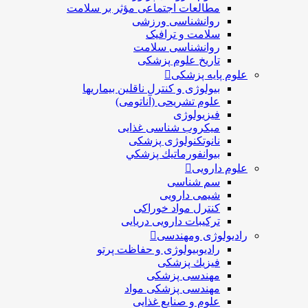
مطالعات اجتماعی مؤثر بر سلامت
روانشناسی ورزشی
سلامت و ترافیک
روانشناسی سلامت
تاریخ علوم پزشکی
علوم پایه پزشکی
بیولوژی و کنترل ناقلین بیماریها
علوم تشریحی (آناتومی)
فیزیولوژی
ميكروب شناسی غذایی
نانوتکنولوژی پزشکی
بيوانفورماتيك پزشكي
علوم دارویی
سم شناسی
شیمی دارویی
کنترل مواد خوراکی
ترکیبات دارویی دریایی
رادیولوژی ومهندسی
رادیوبیولوژی و حفاظت پرتو
فيزيك پزشکی
مهندسی پزشکی
مهندسی پزشکی مواد
علوم و صنايع غذایی