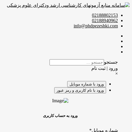
02188802153
02188940962
info@phdpezeshki.com
جستجو
ورود | ثبت نام
×
ورود با شماره موبایل
ورود با نام کاربری و رمز عبور
ورود به حساب کاربری
شماره موبایل
*