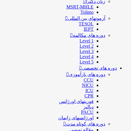
زبان دکترا
MSRT-MHLE
Tolimo
آزمونهای بین المللی
TESOL
IEPT
دوره های مکالمه
Level 1
Level 2
Level 3
Level 4
Level 5
دوره های تخصصی
دوره های بازآموزی
CCU
NICU
ICU
CPR
فوریتهای اورژانس
دیالیز
PACU
اورژانسهای زایمان
دوره های کوتاه مدت
مقاله نویسی