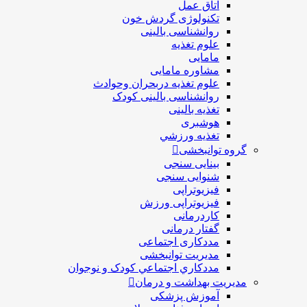
اتاق عمل
تکنولوژی گردش خون
روانشناسی بالینی
علوم تغذیه
مامایی
مشاوره مامایی
علوم تغذیه دربحران وحوادث
روانشناسی بالینی کودک
تغذیه بالینی
هوشبری
تغذيه ورزشي
گروه توانبخشی
بینایی سنجی
شنوایی سنجی
فیزیوتراپی
فیزیوتراپی ورزش
کاردرمانی
گفتار درمانی
مددکاری اجتماعی
مديريت توانبخشی
مددکاري اجتماعي کودک و نوجوان
مدیریت بهداشت و درمان
آموزش پزشکی