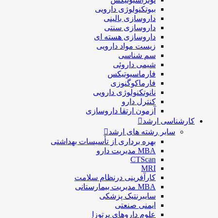
بيوتكنولوژی دارویی
داروسازی بالينی
داروسازی سنتی
داروسازی هسته ای
زیست مواد دارویی
سم شناسی
شيمی داروئی
فارماسيوتيكس
فارماكوگنوزی
نانوتکنولوژی دارویی
كنترل دارو
آزمون ارتقا داروسازی
کارشناسی ارشد
سایر رشته های ارشد
بهره برداری از تأسیسات بهداشتی
MBA مدیریت دارو
CTScan
MRI
کارآفرینی درنظام سلامت
MBA مدیریت بیمارستانی
سایبرنتیک پزشکی
ایمنی صنعتی
علوم داروهای پرتوزا