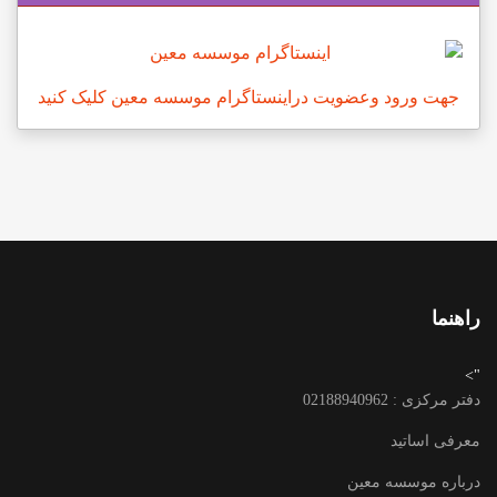
جهت ورود وعضویت دراینستاگرام موسسه معین کلیک کنید
راهنما
">
دفتر مرکزی : 02188940962
معرفی اساتید
درباره موسسه معین