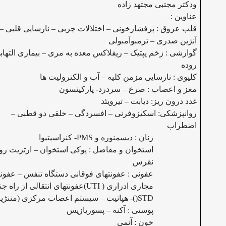
ودکتر مجتبی مجتهد زاده
عناوین :
قلب عروق : پرفشارخونی – اختلالات چربی – نارسایی قلبی –
آنژین صدری – ترمبوآمبولی
گوارشی : زخم پپتیک – ریفلاکس معده به مری – بیماری التهاب
روده
کلیوی : نارسایی مزمن کلیه – آب و الکترولیت ها
مغز و اعصاب : صرع – سردرد- پارکینسون
غدد درون ریز: دیابت – تیرویئد
روانپزشکی: اسکیزوفرنی – افسردگی – خلقی دو قطبی –
اضطراب
زنان : دیسمنوره و
PMS
- کنراسپتیوا
استخوان و مفاصل : پوکی استخوان – ارتریت روم
نقرس
عفونی : عفونتهای فوقانی دستگاه تنفس – عفو
مجاری ادراری (
UTI
)عفونتهای انتقالی از راه 
)STD
)- هپاتیت – سیستم اعصاب مرکزی (مننژی
پوستی : آکنه – پسوریازیس
خون : آنمی