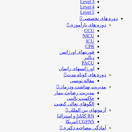
Level 3
Level 4
Level 5
دوره های تخصصی
دوره های بازآموزی
CCU
NICU
ICU
CPR
فوریتهای اورژانس
دیالیز
PACU
اورژانسهای زایمان
دوره های کوتاه مدت
مقاله نویسی
مدیریت بهداشت ودرمان
مديريت رضايت بيمار
حاكميت بالينی
الگوهای تعالی کيفيت
آزمونهای بین المللی
RN کانادا و استرالیا
CGFNS آمریکا
آمادگی مصاحبه دکتری