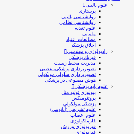
علوم بالینی
پرستاری
روانشناسی بالینی
روانشناسی نظامی
علوم تغذیه
مامایی
مطالعات اعتیاد
اخلاق پزشکی
رادیولوژی و مهندسی
فيزيك پزشکی
مدیریت محیط زیست
تصویربرداری پزشکی- عصبی
تصویربرداری-سلولی مولکولی
هوش مصنوعی در پزشکی
علوم پایه پزشکی
بیولوژی تولید مثل
پروتئومیکس
پزشکی مولکولی
علوم تشریحی (آناتومی)
علوم اعصاب
فارماکولوژی
فیزیولوژی ورزش
فیزیولوژی