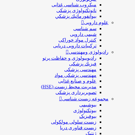
ميكروب شناسی غذایی
نانوتکنولوژی پزشکی
بيوانفورماتيك پزشكي
علوم دارویی
سم شناسی
شیمی دارویی
کنترل مواد خوراکی
ترکیبات دارویی دریایی
رادیولوژی ومهندسی
رادیوبیولوژی و حفاظت پرتو
فيزيك پزشکی
مهندسی پزشکی
مهندسی پزشکی مواد
علوم و صنايع غذایی
مدیریت محیط زیست (HSE)
تصویربرداری پزشکی
مجموعه زیست شناسی
بیوشیمی
بیوتکنولوژی
بیوفیزیک
زیست سلولی مولکولی
زیست فناوری دریا
ژنتیک