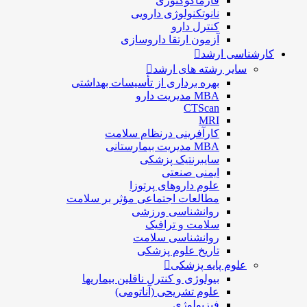
فارماكوگنوزی
نانوتکنولوژی دارویی
كنترل دارو
آزمون ارتقا داروسازی
کارشناسی ارشد
سایر رشته های ارشد
بهره برداری از تأسیسات بهداشتی
MBA مدیریت دارو
CTScan
MRI
کارآفرینی درنظام سلامت
MBA مدیریت بیمارستانی
سایبرنتیک پزشکی
ایمنی صنعتی
علوم داروهای پرتوزا
مطالعات اجتماعی مؤثر بر سلامت
روانشناسی ورزشی
سلامت و ترافیک
روانشناسی سلامت
تاریخ علوم پزشکی
علوم پایه پزشکی
بیولوژی و کنترل ناقلین بیماریها
علوم تشریحی (آناتومی)
فیزیولوژی