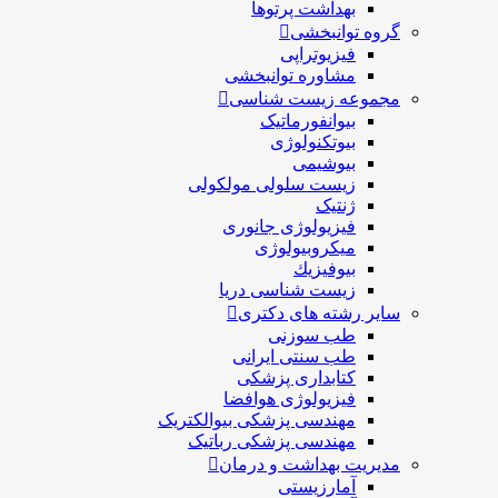
بهداشت پرتوها
گروه توانبخشی
فیزیوتراپی
مشاوره توانبخشی
مجموعه زیست شناسی
بیوانفورماتیک
بیوتکنولوژی
بیوشیمی
زیست سلولی مولکولی
ژنتیک
فیزیولوژی جانوری
میکروبیولوژی
بيوفيزيك
زیست شناسی دریا
سایر رشته های دکتری
طب سوزنی
طب سنتی ایرانی
کتابداری پزشکی
فیزیولوژی هوافضا
مهندسی پزشکی بیوالکتریک
مهندسی پزشکی رباتیک
مدیریت بهداشت و درمان
آمارزیستی