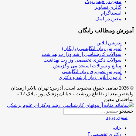
معین در فیس بوک
گالری تصاویر
اینستاگرام
معین در لینک
آموزش ومطالب رایگان
تدریس آنلاین
آموزش زبان انگلیسی (رایگان)
سوالات کارشناسی ارشد وزارت بهداشت
سوالات دکتری تخصصی وزارت بهداشت
منابع و سوالات استخدامی وگزینش
آموزش تصویری زبان انگلیسی
آزمون آنلاین زبان ارشد و دکتری
© 2026 تمامی حقوق محفوظ است. آدرس:‌ تهران بالاتر ازمیدان
ولیعصر -بعد از تقاطع زرتشت - خیابان پزشک پور - پلاک 12 -
ساختمان معین
جستجو
منوی ورود
خانه
دکتری تخصصی