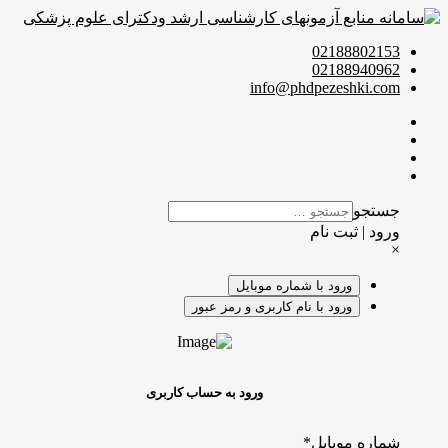
02188802153
02188940962
info@phdpezeshki.com
جستجو
ورود | ثبت نام
×
ورود با شماره موبایل
ورود با نام کاربری و رمز عبور
ورود به حساب کاربری
شماره موبایل
*