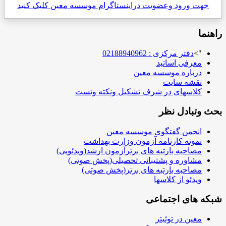
جهت ورود وعضویت دراینستاگرام موسسه معین کلیک کنید
راهنما
">
دفتر مرکزی : 02188940962
معرفی اساتید
درباره موسسه معین
نقشه سایت
کلاسهای در شرف تشکیل ونکته وتست
بحث وتبادل نظر
انجمن گفتگوی موسسه معین
نمونه کارنامه آزمون وزارت بهداشت
مصاحبه بارتبه های برترآزمون ارشد(ویدئویی)
مشاوره و پشتیبانی تحصیلی(پخش صوتی)
مصاحبه بارتبه های برتر(پخش صوتی)
ویدئو از کلاسها
شبکه های اجتماعی
معین در توئیتر