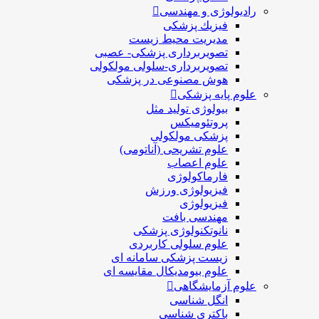
رادیولوژی و مهندسی
فيزيك پزشکی
مدیریت محیط زیست
تصویربرداری پزشکی- عصبی
تصویربرداری-سلولی مولکولی
هوش مصنوعی در پزشکی
علوم پایه پزشکی
بیولوژی تولید مثل
پروتئومیکس
پزشکی مولکولی
علوم تشریحی (آناتومی)
علوم اعصاب
فارماکولوژی
فیزیولوژی ورزش
فیزیولوژی
مهندسی بافت
نانوتکنولوژی پزشکی
علوم سلولی کاربردی
زیست پزشکی سامانه ای
علوم بیومدیکال مقایسه ای
علوم آزمایشگاهی
انگل شناسی
باکتری شناسی