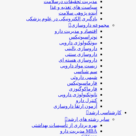
مدیریت تحقیقات درسلامت
سیاست های تغذیه و غذا
آینده پژوهی سلامت
یادگیری الکترونیکی در علوم پزشکی
مجموعه داروسازی
اقتصاد و مديريت دارو
نوتراسیوتیکس
بيوتكنولوژی دارویی
داروسازی بالينی
داروسازی سنتی
داروسازی هسته ای
زیست مواد دارویی
سم شناسی
شيمی داروئی
فارماسيوتيكس
فارماكوگنوزی
نانوتکنولوژی دارویی
كنترل دارو
آزمون ارتقا داروسازی
کارشناسی ارشد
سایر رشته های ارشد
بهره برداری از تأسیسات بهداشتی
MBA مدیریت دارو