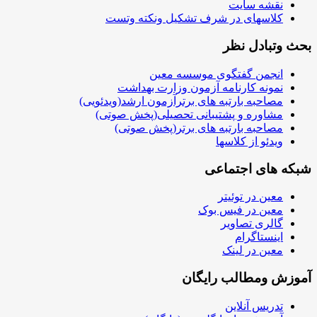
نقشه سایت
کلاسهای در شرف تشکیل ونکته وتست
بحث وتبادل نظر
انجمن گفتگوی موسسه معین
نمونه کارنامه آزمون وزارت بهداشت
مصاحبه بارتبه های برترآزمون ارشد(ویدئویی)
مشاوره و پشتیبانی تحصیلی(پخش صوتی)
مصاحبه بارتبه های برتر(پخش صوتی)
ویدئو از کلاسها
شبکه های اجتماعی
معین در توئیتر
معین در فیس بوک
گالری تصاویر
اینستاگرام
معین در لینک
آموزش ومطالب رایگان
تدریس آنلاین