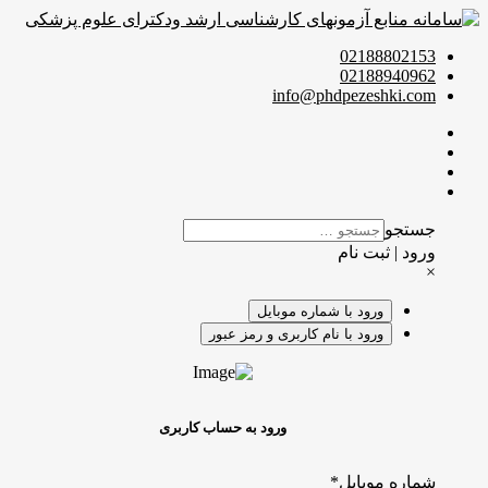
02188802153
02188940962
info@phdpezeshki.com
جستجو
ورود | ثبت نام
×
ورود با شماره موبایل
ورود با نام کاربری و رمز عبور
ورود به حساب کاربری
شماره موبایل
*