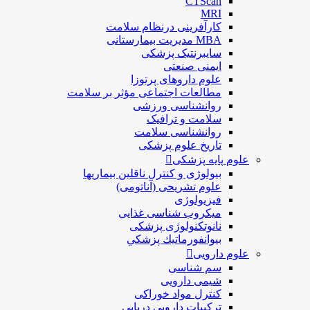
CTScan
MRI
کارآفرینی درنظام سلامت
MBA مدیریت بیمارستانی
سایبرنتیک پزشکی
ایمنی صنعتی
علوم داروهای پرتوزا
مطالعات اجتماعی مؤثر بر سلامت
روانشناسی ورزشی
سلامت و ترافیک
روانشناسی سلامت
تاریخ علوم پزشکی
علوم پایه پزشکی
بیولوژی و کنترل ناقلین بیماریها
علوم تشریحی (آناتومی)
فیزیولوژی
ميكروب شناسی غذایی
نانوتکنولوژی پزشکی
بيوانفورماتيك پزشكي
علوم دارویی
سم شناسی
شیمی دارویی
کنترل مواد خوراکی
ترکیبات دارویی دریایی