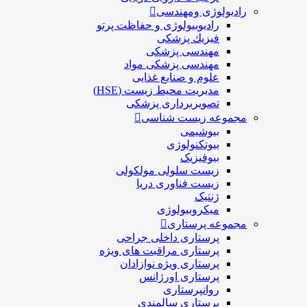
رادیولوژی ومهندسی
رادیوبیولوژی و حفاظت پرتو
فيزيك پزشکی
مهندسی پزشکی
مهندسی پزشکی مواد
علوم و صنايع غذایی
مدیریت محیط زیست (HSE)
تصویربرداری پزشکی
مجموعه زیست شناسی
بیوشیمی
بیوتکنولوژی
بیوفیزیک
زیست سلولی مولکولی
زیست فناوری دریا
ژنتیک
میکروبیولوژی
مجموعه پرستاری
پرستاری داخلی جراحی
پرستاری مراقبت های ويژه
پرستاری ويژه نوازادان
پرستاری اورژانس
روانپرستاری
پرستاری سالمندی