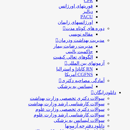
CPR
فوریتهای اورژانس
دیالیز
PACU
اورژانسهای زایمان
دوره های کوتاه مدت
مقاله نویسی
مدیریت بهداشت ودرمان
مديريت رضايت بيمار
حاكميت بالينی
الگوهای تعالی کيفيت
آزمونهای بین المللی
RN کانادا و استرالیا
CGFNS آمریکا
آمادگی مصاحبه دکتری
لیسانس به پزشکی
دانلودرایگان
سوالات دکتری تخصصی وزارت بهداشت
سوالات کارشناسی ارشد وزارت بهداشت
سوالات دکتری تخصصی وزارت علوم
سوالات کارشناسی ارشد وزارت علوم
سوالات لیسانس به پزشکی
دانلود دفترچه آزمونها