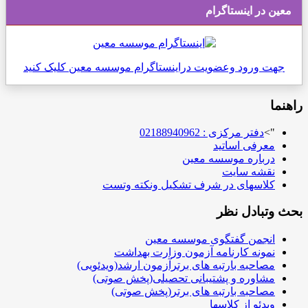
معین در اینستاگرام
جهت ورود وعضویت دراینستاگرام موسسه معین کلیک کنید
راهنما
">
دفتر مرکزی : 02188940962
معرفی اساتید
درباره موسسه معین
نقشه سایت
کلاسهای در شرف تشکیل ونکته وتست
بحث وتبادل نظر
انجمن گفتگوی موسسه معین
نمونه کارنامه آزمون وزارت بهداشت
مصاحبه بارتبه های برترآزمون ارشد(ویدئویی)
مشاوره و پشتیبانی تحصیلی(پخش صوتی)
مصاحبه بارتبه های برتر(پخش صوتی)
ویدئو از کلاسها