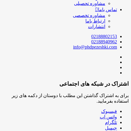
مشاوره تحصیلی
تماس باما
مشاوره تخصصی
ارتباط باما
انتشارات
02188802153
02188940962
info@phdpezeshki.com
اشتراک در شبکه های اجتماعی
برای به اشتراک گذاشتن این مطلب با دوستان از دکمه های زیر
استفاده بفرمایید.
فیسبوک
واتس اپ
تلگرام
جیمیل