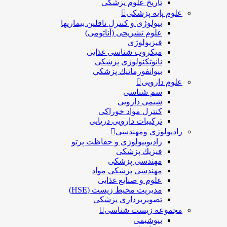
تاریخ علوم پزشکی
علوم پایه پزشکی
بیولوژی و کنترل ناقلین بیماریها
علوم تشریحی (آناتومی)
فیزیولوژی
ميكروب شناسی غذایی
نانوتکنولوژی پزشکی
بيوانفورماتيك پزشكي
علوم دارویی
سم شناسی
شیمی دارویی
کنترل مواد خوراکی
ترکیبات دارویی دریایی
رادیولوژی ومهندسی
رادیوبیولوژی و حفاظت پرتو
فيزيك پزشکی
مهندسی پزشکی
مهندسی پزشکی مواد
علوم و صنايع غذایی
مدیریت محیط زیست (HSE)
تصویربرداری پزشکی
مجموعه زیست شناسی
بیوشیمی