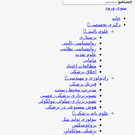
جستجو
منوی ورود
خانه
دکتری تخصصی
علوم بالینی
پرستاری
روانشناسی بالینی
روانشناسی نظامی
علوم تغذیه
مامایی
مطالعات اعتیاد
اخلاق پزشکی
رادیولوژی و مهندسی
فيزيك پزشکی
مدیریت محیط زیست
تصویربرداری پزشکی- عصبی
تصویربرداری-سلولی مولکولی
هوش مصنوعی در پزشکی
علوم پایه پزشکی
بیولوژی تولید مثل
پروتئومیکس
پزشکی مولکولی