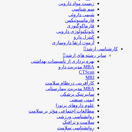
زیست مواد دارویی
سم شناسی
شيمی داروئی
فارماسيوتيكس
فارماكوگنوزی
نانوتکنولوژی دارویی
كنترل دارو
آزمون ارتقا داروسازی
کارشناسی ارشد
سایر رشته های ارشد
بهره برداری از تأسیسات بهداشتی
MBA مدیریت دارو
CTScan
MRI
کارآفرینی درنظام سلامت
MBA مدیریت بیمارستانی
سایبرنتیک پزشکی
ایمنی صنعتی
علوم داروهای پرتوزا
مطالعات اجتماعی مؤثر بر سلامت
روانشناسی ورزشی
سلامت و ترافیک
روانشناسی سلامت