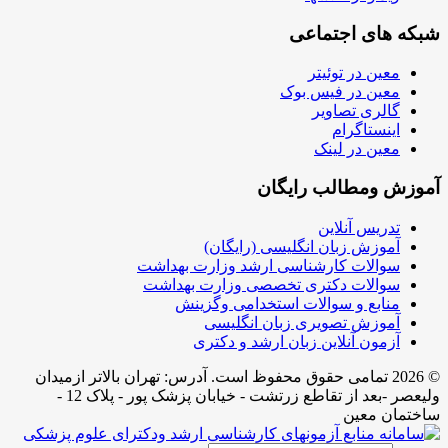
شبکه های اجتماعی
معین در توئیتر
معین در فیس بوک
گالری تصاویر
اینستاگرام
معین در لینک
آموزش ومطالب رایگان
تدریس آنلاین
آموزش زبان انگلیسی (رایگان)
سوالات کارشناسی ارشد وزارت بهداشت
سوالات دکتری تخصصی وزارت بهداشت
منابع و سوالات استخدامی وگزینش
آموزش تصویری زبان انگلیسی
آزمون آنلاین زبان ارشد و دکتری
© 2026 تمامی حقوق محفوظ است. آدرس:‌ تهران بالاتر ازمیدان
ولیعصر -بعد از تقاطع زرتشت - خیابان پزشک پور - پلاک 12 -
ساختمان معین