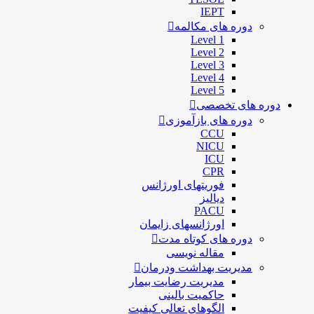
IEPT
دوره های مکالمه
Level 1
Level 2
Level 3
Level 4
Level 5
دوره های تخصصی
دوره های بازآموزی
CCU
NICU
ICU
CPR
فوریتهای اورژانس
دیالیز
PACU
اورژانسهای زایمان
دوره های کوتاه مدت
مقاله نویسی
مدیریت بهداشت ودرمان
مديريت رضايت بيمار
حاكميت بالينی
الگوهای تعالی کيفيت