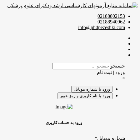
02188802153
02188940962
info@phdpezeshki.com
جستجو
ورود | ثبت نام
×
ورود با شماره موبایل
ورود با نام کاربری و رمز عبور
ورود به حساب کاربری
شماره موبایل
*