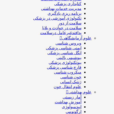
کتابداری پزشکی
مديريت خدمات بهداشتی
برنامه ریزی یادگیری
تکنولوژی آموزشی در پزشکی
سلامت از دور
سلامت در حوادث و بلایا
پدافندغیرعامل درسلامت
علوم آزمایشگاهی
ویروس شناسی
ایمنی شناسی پزشكی
انگل شناسی پزشکی
بیوشیمی بالینی
بیوتکنولوژی پزشکی
قارچ شناسی پزشکی
ميكروب شناسی
خون شناسی
ژنتیک انسانی
علوم انتقال خون
علوم بهداشتی
آمار زیستی
آموزش بهداشت
اپیدمیولوژی
ارگونومی