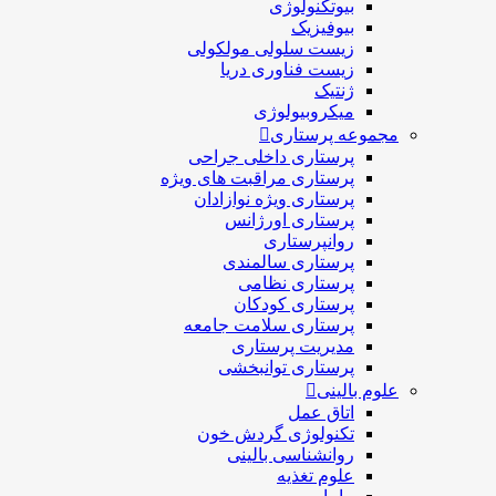
بیوتکنولوژی
بیوفیزیک
زیست سلولی مولکولی
زیست فناوری دریا
ژنتیک
میکروبیولوژی
مجموعه پرستاری
پرستاری داخلی جراحی
پرستاری مراقبت های ويژه
پرستاری ويژه نوازادان
پرستاری اورژانس
روانپرستاری
پرستاری سالمندی
پرستاری نظامی
پرستاری کودکان
پرستاری سلامت جامعه
مدیریت پرستاری
پرستاری توانبخشی
علوم بالینی
اتاق عمل
تکنولوژی گردش خون
روانشناسی بالینی
علوم تغذیه