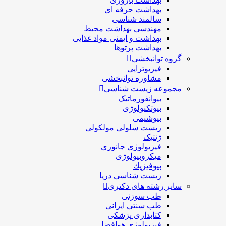
بهداشت حرفه ای
سالمند شناسی
مهندسی بهداشت محيط
بهداشت و ایمنی مواد غذایی
بهداشت پرتوها
گروه توانبخشی
فیزیوتراپی
مشاوره توانبخشی
مجموعه زیست شناسی
بیوانفورماتیک
بیوتکنولوژی
بیوشیمی
زیست سلولی مولکولی
ژنتیک
فیزیولوژی جانوری
میکروبیولوژی
بيوفيزيك
زیست شناسی دریا
سایر رشته های دکتری
طب سوزنی
طب سنتی ایرانی
کتابداری پزشکی
فیزیولوژی هوافضا