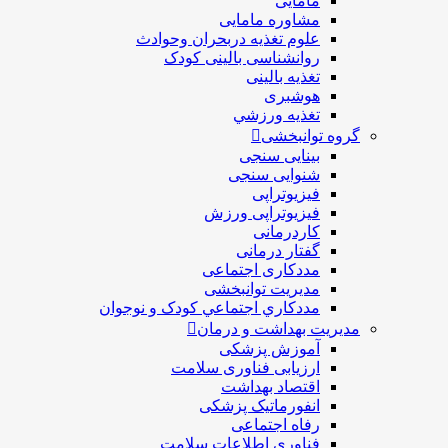
مامایی
مشاوره مامایی
علوم تغذیه دربحران وحوادث
روانشناسی بالینی کودک
تغذیه بالینی
هوشبری
تغذيه ورزشي
گروه توانبخشی
بینایی سنجی
شنوایی سنجی
فیزیوتراپی
فیزیوتراپی ورزش
کاردرمانی
گفتار درمانی
مددکاری اجتماعی
مديريت توانبخشی
مددکاري اجتماعي کودک و نوجوان
مدیریت بهداشت و درمان
آموزش پزشکی
ارزیابی فناوری سلامت
اقتصاد بهداشت
انفورماتیک پزشکی
رفاه اجتماعی
فناوری اطلاعات سلامت