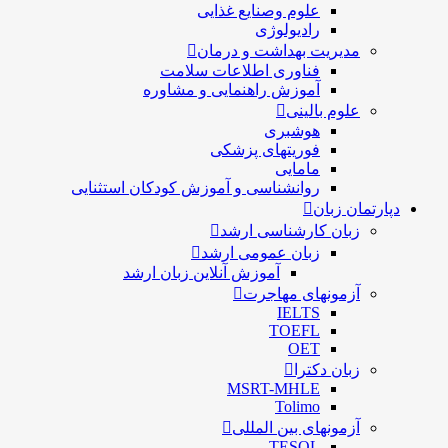
علوم وصنایع غذایی
رادیولوژی
مدیریت بهداشت و درمان
فناوری اطلاعات سلامت
آموزش راهنمایی و مشاوره
علوم بالینی
هوشبری
فوریتهای پزشکی
مامایی
روانشناسی و آموزش کودکان استثنایی
دپارتمان زبان
زبان کارشناسی ارشد
زبان عمومی ارشد
آموزش آنلاین زبان ارشد
آزمونهای مهاجرت
IELTS
TOEFL
OET
زبان دکترا
MSRT-MHLE
Tolimo
آزمونهای بین المللی
TESOL