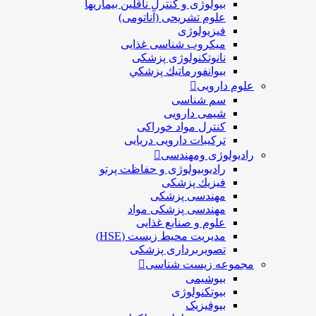
بیولوژی و کنترل ناقلین بیماریها
علوم تشریحی (آناتومی)
فیزیولوژی
ميكروب شناسی غذایی
نانوتکنولوژی پزشکی
بيوانفورماتيك پزشكي
علوم دارویی
سم شناسی
شیمی دارویی
کنترل مواد خوراکی
ترکیبات دارویی دریایی
رادیولوژی ومهندسی
رادیوبیولوژی و حفاظت پرتو
فيزيك پزشکی
مهندسی پزشکی
مهندسی پزشکی مواد
علوم و صنايع غذایی
مدیریت محیط زیست (HSE)
تصویربرداری پزشکی
مجموعه زیست شناسی
بیوشیمی
بیوتکنولوژی
بیوفیزیک