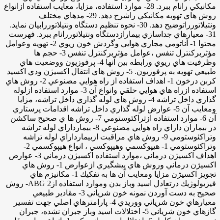
مكانيكي رانام ببرد. 28- موارد استفاده، مزايا، معايب استفاده ازانواع
روش هاي تهويه مكانيكي راشرح دهد. 29- مدهاي مختلف
ونتيلاتورراتوضيح دهد. 30- نحوه تنظيم دستگاه ونتيلاتوررابيان نمايد.
31- معيارهاي جداسازي بيمارازدستگاه ونتيلاتوررانام ببرد. فهرست
محتوا 1- آناتومي مجاري هوايي وگردش خون ريوي 2- تهويه وعوامل
مؤثربركنترل تنفس ،عوامل مؤثربركنترل تنفس 3- حجم ها
وظرفيت هاي ريوي ورابطه بين ‌آنها 4- پرفوزيون ووضعيت هاي
طبيعي تهويه به پرفوزيون. 5- روش هاي انتقال اكسيژن ودي اكسيد
كربن درخون 1- اهداف استفاده از راه هوايي مصنوعي 2- روش هاي
استفاده ازراه هاي هوايي حلقي وانواع آن 3- موارد استفاده ازلوله
گذاري داخل تراشه 4- روش هاي لوله گذاري داخل تراشه، مزايا
ومعايب آن 5- عوارض لوله گذاري داخل تراشه اقدامات پرستاري
آن 6- موارد استفاده ازتراكئوستومي 7- روش ها ي صحيح ساكشن
در بيماران داراي راه هوايي مصنوعي 8- بيمارداراي لوله تراشه
وتراكئوستومي 9- روش هاي مراقبت ازبيمارداراي لوله تراشه
وتراكئوستومي 1- هيپوكسمي وهيپوكسي ، انواع هيپوكسمي 2-
اهداف اكسيژن درماني ،موارد استفاده اكسيژن درماني 3- عوارض
اكسيژن درماني وروش هاي پيشگيري ازعوارض 1- روش هاي
تجويز اكسيژن مزايا ومعايب آن ها به تفكيك 1- مكانيزم هاي
فيزيولوژيك درتعادل اسيد وباز بدن وموارد استفاده ازABG 2- روش
صحيح به دست آوردن نمونه خون شرياني 3- مقادير طبيعي
معيارهاي خون شرياني ووريدي 4- پارامترهاي اصلي جهت تفسير
گازهاي خون شرياني 5- اختلالات اسيد وباز جبران نشده، جبران