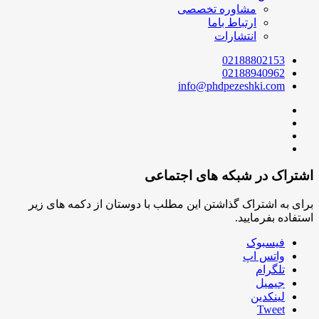
مشاوره تخصصی
ارتباط باما
انتشارات
02188802153
02188940962
info@phdpezeshki.com
اشتراک در شبکه های اجتماعی
برای به اشتراک گذاشتن این مطلب با دوستان از دکمه های زیر
استفاده بفرمایید.
فیسبوک
واتس اپ
تلگرام
جیمیل
لینکدین
Tweet