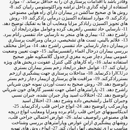
وقادر باشد با اقدامات پرستاري آن را به حداقل برساند. 7- موارد
استفاده از لوله گذاري داخل تراشه وتراكئوستومي رابيان كند. 8-
روش ها ي صحيح ساكشن در بيماران داراي راه هوايي مصنوعي
راذكركند. 9- موارد استفاده اكسيژن درماني راذكركند. 10- روش
هاي تجويز اكسيژن راباذكر مزايا ومعايب آن ها به تفكيك توضيح دهد.
11- نارسايي حاد تنفسي راتعريف كرده وعوامل مؤثردرايجاد آن
راشرح دهد. 12- بيماري هاي منجر به نارسايي حاد تنفسي رانام ببرد.
13- علائم باليني، تست هاي تشخيصي، درمان ومراقبت پرستاري
دربيماران دچار نارسايي حاد تنفسي راشرح دهد. 14- مراحل مختلف
بررسي بيماران درحال اغماء راتفسيرنمائيد. 15- جهت تعيين وضعيت
عمومي بيمار دچار ضربه مغزي ازجدول گلاسكوبه طور صحيح
استفاده نمايد. 16- راه كارهاي كلي كنترل عفونت دربخش هاي ويژه
رابيان كند. 17- عوامل خطر درايجاد زخم بستر بيماران بستري
درICUرا ذكرنمايد. 18- مداخلات پرستاري جهت پيشگيري اززخم
بسترراذكركند. 19- مراقبت هاي پرستاري ازبيمار دچار زخم بستر
راتوضيح دهد. 20- روش صحيح به دست آوردن نمونه خون شرياني
راشرح دهد. 21- پارامترهاي اصلي جهت تفسير گازهاي خون شرياني
راتوضيح دهد. 22- اختلالات اسيد وباز جبران نشده، جبران نسبي
وجبران كامل راتشخيص داده وشرح دهد. 23- اختلال اسيد
وبازمركب راتوضيح دهد. 24- انواع جراحي قلب راذكرنمايد. 25-
انديكاسيونهاي جراحي قلب رانام برده ومزايا ومعايب انواع دريچه
هاي مصنوعي راتوصيف نمايد. 26- عوارض احتمالي جراحي قلب،
روشهاي پيشگيري ازاين عوارض وپارامترهاي بررسي وشناخت
مناسب برا ي تشحيص آنها رابيان كند. 27- انواع روش هاي تهويه