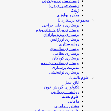
زیست سلولی مولکولی
زیست فناوری دریا
ژنتیک
میکروبیولوژی
مجموعه پرستاری
پرستاری داخلی جراحی
پرستاری مراقبت های ويژه
پرستاری ويژه نوازادان
پرستاری اورژانس
روانپرستاری
پرستاری سالمندی
پرستاری نظامی
پرستاری کودکان
پرستاری سلامت جامعه
مدیریت پرستاری
پرستاری توانبخشی
علوم بالینی
اتاق عمل
تکنولوژی گردش خون
روانشناسی بالینی
علوم تغذیه
مامایی
مشاوره مامایی
علوم تغذیه دربحران وحوادث