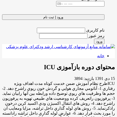
ورود | ثبت نام
نام کاربری
رمز عبور
ورود
خانه
محتوای دوره بازآموزی ICU
15 دی 1391
بازدید: 3894
ICUطرح نظام آموزش ضمن خدمت كوتاه مدت اهداف ويژه
رفتاري 1- آناتومي مجاري هوايي و گردش خون ريوي راشرح دهد. 2-
حجم ها وظرفيت هاي ريوي توضيح داده ورابطه بين ‌آنها رابيان نمايد.
3- پرفوزيون راتعريف كرده ووضعيت هاي طبيعي تهويه به پرفوزيون
راشرح دهد. 4- روش هاي انتقال اكسيژن ودي اكسيد كربن درخون
راذكرنمايد. 5- روش هاي لوله گذاري داخل تراشه، مزايا ومعايب آن
را مورد بحث قرار دهد. 6- عوارض لوله گذاري داخل تراشه رادانسته