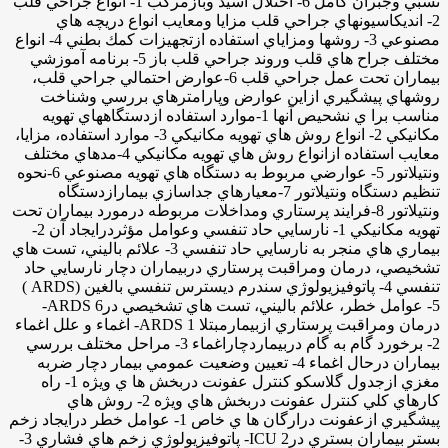
نسبي وجبران كامل 6- اختلال اسيد وبازمركب 1- انواع جراحي قلب
2- انديكاسيونهاي جراحي قلب مزايا ومعايب انواع دريچه هاي
مصنوعي 3- روشها ومزاياي استفاده ازتجهيزات كمك بطني 4- انواع
مختلف جراح هاي قلب وروند جراحي قلب باز 5- برنامه آموزشي
بيماران تحت عمل جراحي قلب 6-عوارض احتمالي جراحي قلب،
روشهاي پيشگيري ازاين عوارض وپارامترهاي بررسي وشناخت
مناسب برا ي نشحيص آنها 1-موارد استفاده ازدستگاههاي تهويه
مكانيكي 2- انواع روش هاي تهويه مكانيكي 3- موارد استفاده، مزايا،
معايب استفاده ازانواع روش هاي تهويه مكانيكي 4-مدهاي مختلف
ونتيلاتور 5- عوارضي مربوط به دستگاه هاي تهويه مصنوعي 6-نحوه
تنظيم دستگاه ونتيلاتور 7-معيارهاي جداسازي بيمارازدستگاه
ونتيلاتور 8-فرايند پرستاري ومداخلات مربوطه درمورد بيماران تحت
تهويه مكانيكي 1- نارسايي حاد تنفسي وعوامل مؤثردرايجاد آن 2-
بيماري هاي منجر به نارسايي حاد تنفسي 3- علائم باليني، تست هاي
تشخيصي، درمان ومراقبت پرستاري دربيماران دچار نارسايي حاد
تنفسي 4- پاتوفيزيولوژي سندرم ديسترس تنفسي بالغين (ARDS )
5- عوامل خطر، علائم باليني، تست هاي تشخيصي درARDS 6-
درمان ومراقبت پرستاري ازبيمارمبتلا ARDS 1- اغماء و علل اغماء
2- برخورد گام به گام دربيماردچاراغماء 3- مراحل مختلف بررسي
بيماران درحال اغماء 4- تعيين وضعيت عمومي بيمار دچار ضربه
مغزي ازجدول گلاسكو كنترل عفونت دربخش ها ي ويژه 1- راه
كارهاي كلي كنترل عفونت دربخش هاي ويژه 2- روش هاي
پيشگيري ازعفونت درارگان ها ي خاص 1- عوامل خطر درايجاد زخم
بستر بيماران بستري درICU 2- پاتوفيزيولوژي زخم هاي فشاري 3-