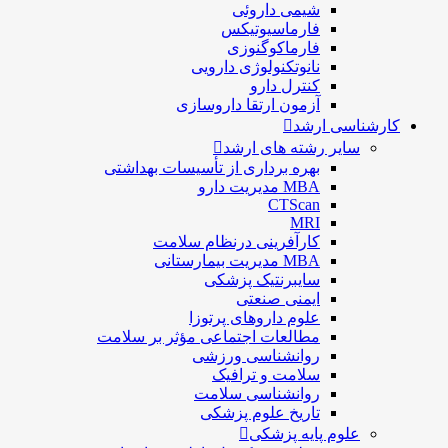
شيمی داروئی
فارماسيوتيكس
فارماكوگنوزی
نانوتکنولوژی دارویی
كنترل دارو
آزمون ارتقا داروسازی
کارشناسی ارشد
سایر رشته های ارشد
بهره برداری از تأسیسات بهداشتی
MBA مدیریت دارو
CTScan
MRI
کارآفرینی درنظام سلامت
MBA مدیریت بیمارستانی
سایبرنتیک پزشکی
ایمنی صنعتی
علوم داروهای پرتوزا
مطالعات اجتماعی مؤثر بر سلامت
روانشناسی ورزشی
سلامت و ترافیک
روانشناسی سلامت
تاریخ علوم پزشکی
علوم پایه پزشکی