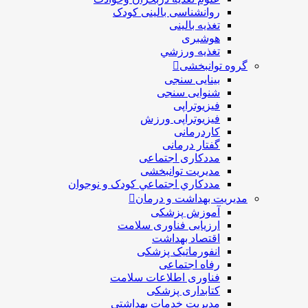
روانشناسی بالینی کودک
تغذیه بالینی
هوشبری
تغذيه ورزشي
گروه توانبخشی
بینایی سنجی
شنوایی سنجی
فیزیوتراپی
فیزیوتراپی ورزش
کاردرمانی
گفتار درمانی
مددکاری اجتماعی
مديريت توانبخشی
مددکاري اجتماعي کودک و نوجوان
مدیریت بهداشت و درمان
آموزش پزشکی
ارزیابی فناوری سلامت
اقتصاد بهداشت
انفورماتیک پزشکی
رفاه اجتماعی
فناوری اطلاعات سلامت
کتابداری پزشکی
مديريت خدمات بهداشتی