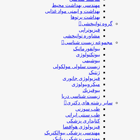
مهندسی بهداشت محيط
بهداشت و ایمنی مواد غذایی
بهداشت پرتوها
گروه توانبخشی
فیزیوتراپی
مشاوره توانبخشی
مجموعه زیست شناسی
بیوانفورماتیک
بیوتکنولوژی
بیوشیمی
زیست سلولی مولکولی
ژنتیک
فیزیولوژی جانوری
میکروبیولوژی
بيوفيزيك
زیست شناسی دریا
سایر رشته های دکتری
طب سوزنی
طب سنتی ایرانی
کتابداری پزشکی
فیزیولوژی هوافضا
مهندسی پزشکی بیوالکتریک
مهندسی پزشکی رباتیک