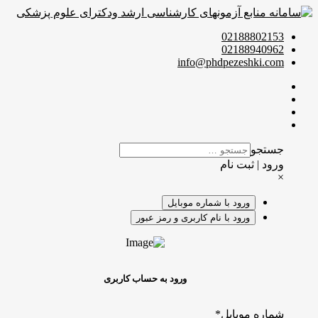
02188802153
02188940962
info@phdpezeshki.com
جستجو
ورود | ثبت نام
×
ورود با شماره موبایل
ورود با نام کاربری و رمز عبور
ورود به حساب کاربری
شماره موبایل
*