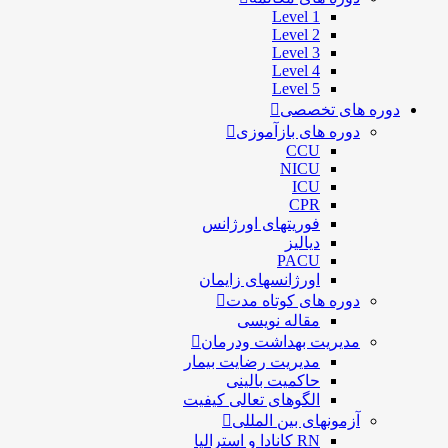
Level 1
Level 2
Level 3
Level 4
Level 5
دوره های تخصصی
دوره های بازآموزی
CCU
NICU
ICU
CPR
فوریتهای اورژانس
دیالیز
PACU
اورژانسهای زایمان
دوره های کوتاه مدت
مقاله نویسی
مدیریت بهداشت ودرمان
مديريت رضايت بيمار
حاكميت بالينی
الگوهای تعالی کيفيت
آزمونهای بین المللی
RN کانادا و استرالیا