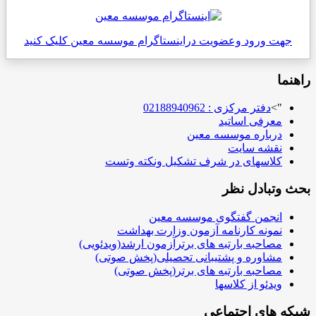
جهت ورود وعضویت دراینستاگرام موسسه معین کلیک کنید
راهنما
">
دفتر مرکزی : 02188940962
معرفی اساتید
درباره موسسه معین
نقشه سایت
کلاسهای در شرف تشکیل ونکته وتست
بحث وتبادل نظر
انجمن گفتگوی موسسه معین
نمونه کارنامه آزمون وزارت بهداشت
مصاحبه بارتبه های برترآزمون ارشد(ویدئویی)
مشاوره و پشتیبانی تحصیلی(پخش صوتی)
مصاحبه بارتبه های برتر(پخش صوتی)
ویدئو از کلاسها
شبکه های اجتماعی