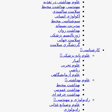
علوم بهداشتی در تغذیه
مهندسی بهداشت محيط
سلامت سالمندی
اکولوژی انسانی
سم‌شناسی محیط
مدیریت پسماند
بهداشت روان
ژورنالیسم پزشکی
سلامت جهانی
گردشگري سلامت
کارشناسی
علوم پایه پزشکی
آمـار
علوم تجربی
ریاضی
علوم آزمایشگاهی
علوم بهداشتی
بهداشت محیط
بهداشت عمومی
بهداشت حرفه ای
رادیولوژی و مهندسی
علوم وصنایع غذایی
رادیولوژی