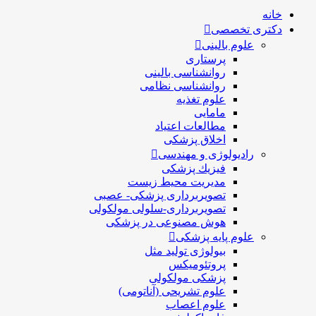
خانه
دکتری تخصصی
علوم بالینی
پرستاری
روانشناسی بالینی
روانشناسی نظامی
علوم تغذیه
مامایی
مطالعات اعتیاد
اخلاق پزشکی
رادیولوژی و مهندسی
فيزيك پزشکی
مدیریت محیط زیست
تصویربرداری پزشکی- عصبی
تصویربرداری-سلولی مولکولی
هوش مصنوعی در پزشکی
علوم پایه پزشکی
بیولوژی تولید مثل
پروتئومیکس
پزشکی مولکولی
علوم تشریحی (آناتومی)
علوم اعصاب