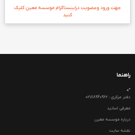
جهت ورود وعضویت دراینستاگرام موسسه معین کلیک
کنید
راهنما
">
دفتر مرکزی : 02188940962
معرفی اساتید
درباره موسسه معین
نقشه سایت